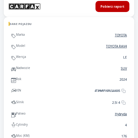
Pobierz raport
DANE POJAZDU
Marka
TOYOTA
Model
TOYOTA RAV4
Wersja
LE
Nadwozie
SUV
Rok
2024
VIN
4T3MWRFV6RU144605
Silnik
2.5l 4
Paliwo
Hybryda
Cylindry
4
Moc (KM)
176