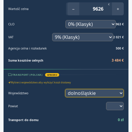
€
−
+
Wartość celna
CŁO
963 €
VAT
2 021 €
Agencja celna i rozładunek
500 €
3 484 €
Suma kosztów celnych
TRANSPORT (POLSKA)
WYBIERZ
Wybierz województwo aby wyliczyć koszt dostawy
Województwo
Powiat
0 zł
Transport do domu