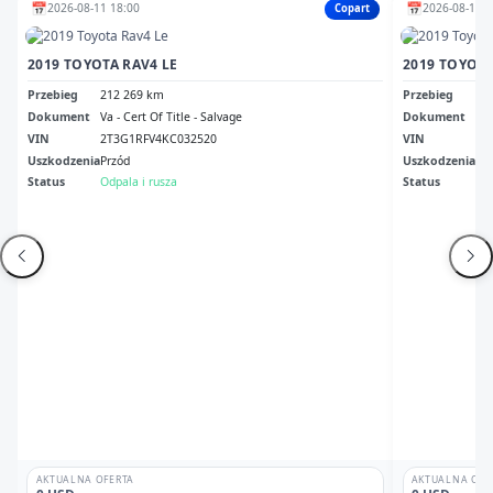
📅
📅
2026-08-11 18:00
2026-08-11 1
Copart
2019 TOYOTA RAV4 LE
2019 TOYOTA
Przebieg
212 269 km
Przebieg
22
Dokument
Va - Cert Of Title - Salvage
Dokument
Ga 
VIN
2T3G1RFV4KC032520
VIN
JT
Uszkodzenia
Przód
Uszkodzenia
bo
Status
Odpala i rusza
Status
Odp
AKTUALNA OFERTA
AKTUALNA OFE