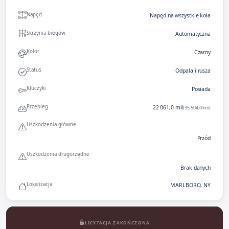
Napęd
Napęd na wszystkie koła
Skrzynia biegów
Automatyczna
Kolor
Czarny
Status
Odpala i rusza
Kluczyki
Posiada
Przebieg
22 061,0 mil
(35 504,0 km)
Uszkodzenia główne
Przód
Uszkodzenia drugorzędne
Brak danych
Lokalizacja
MARLBORO, NY
LICYTACJA ZAKOŃCZONA