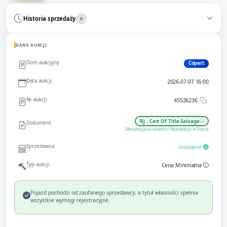
Historia sprzedaży
0
DANE AUKCJI
Dom aukcyjny
Copart
Data aukcji
2026-07-07 16:00
Nr aukcji
45526236
Nj - Cert Of Title-Salvage
Dokument
Akceptacja na eksport / Rejestracja w Polsce
Sprzedawca
insurance
Typ aukcji
Cena Minimalna
Pojazd pochodzi od zaufanego sprzedawcy, a tytuł własności spełnia
wszystkie wymogi rejestracyjne.