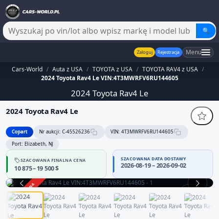
🔍
Menu
Zaloguj
Rejestracja
Cars-World
/
Auta z USA
/
TOYOTA z USA
/
TOYOTA RAV4 z USA
/
2024 Toyota Rav4 Le VIN:4T3MWRFV6RU144605
2024 Toyota Rav4 Le
2024 Toyota Rav4 Le
Copart
Nr aukcji: C-45526236
VIN: 4T3MWRFV6RU144605
Port: Elizabeth, NJ
SZACOWANA DATA DOSTAWY
SZACOWANA FINALNA CENA
2026-08-19 – 2026-09-02
10 875 – 19 500 $
ZAKOŃCZONA
1 / 13