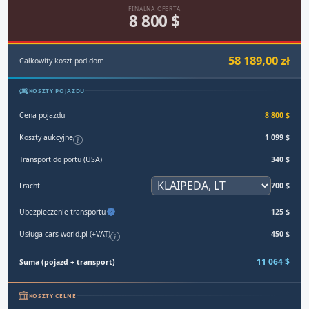
FINALNA OFERTA
8 800 $
58 189,00 zł
Całkowity koszt pod dom
KOSZTY POJAZDU
Cena pojazdu
8 800 $
Koszty aukcyjne
1 099 $
Transport do portu (USA)
340 $
Fracht
700 $
Ubezpieczenie transportu
125 $
Usługa cars-world.pl (+VAT)
450 $
11 064 $
Suma (pojazd + transport)
KOSZTY CELNE