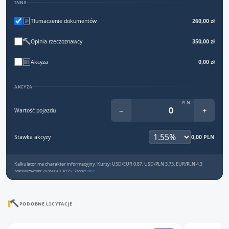
INNE
Tłumaczenie dokumentów
260,00 zł
Opinia rzeczoznawcy
350,00 zł
Akcyza
0,00 zł
AKCYZA
PLN
−
+
Wartość pojazdu
Stawka akcyzy
0,00 PLN
Kalkulator ma charakter informacyjny. Kursy: USD/EUR 0.87, USD/PLN 3.73, EUR/PLN 4.3
Zaktualizowano: 2026-08-07 18:25 · Źródło:
NBP
PODOBNE LICYTACJE