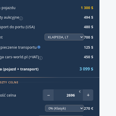
 pojazdu
1 300 $
ty aukcyjne
494 $
sport do portu (USA)
480 $
ht
700 $
pieczenie transportu
125 $
ga cars-world.pl (+VAT)
450 $
3 099 $
 (pojazd + transport)
SZTY CELNE
€
−
+
ość celna
270 €