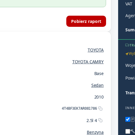
VAT
Agen
Pobierz raport
Suma
TR
TOYOTA
Wyb
TOYOTA CAMRY
Woj
Base
Powi
Sedan
Tran
2010
INNE
4T4BF3EK7AR081786
2.5l 4
Benzyna