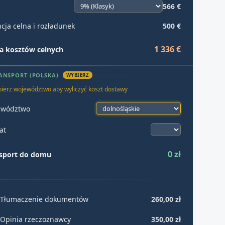
566 €
cja celna i rozładunek
500 €
1 336 €
 kosztów celnych
ANSPORT (POLSKA)
WYBIERZ
ierz województwo aby wyliczyć koszt dostawy
ewództwo
at
0 zł
sport do domu
Tłumaczenie dokumentów
260,00 zł
Opinia rzeczoznawcy
350,00 zł