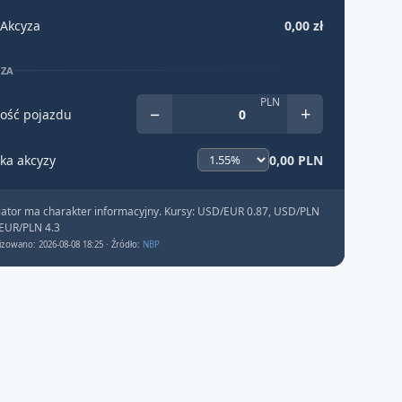
Akcyza
0,00 zł
YZA
PLN
−
+
ość pojazdu
ka akcyzy
0,00 PLN
lator ma charakter informacyjny. Kursy: USD/EUR 0.87, USD/PLN
 EUR/PLN 4.3
izowano: 2026-08-08 18:25 · Źródło:
NBP