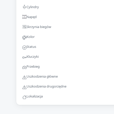
Cylindry
Napęd
Skrzynia biegów
Kolor
Status
Kluczyki
Przebieg
Uszkodzenia główne
Uszkodzenia drugorzędne
Lokalizacja