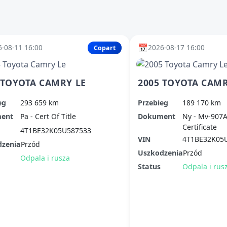
📅
-08-11 16:00
2026-08-17 16:00
Copart
 TOYOTA CAMRY LE
2005 TOYOTA CAMR
eg
293 659 km
Przebieg
189 170 km
ent
Pa - Cert Of Title
Dokument
Ny - Mv-907A
Certificate
4T1BE32K05U587533
VIN
4T1BE32K05
dzenia
Przód
Uszkodzenia
Przód
Odpala i rusza
Status
Odpala i rus