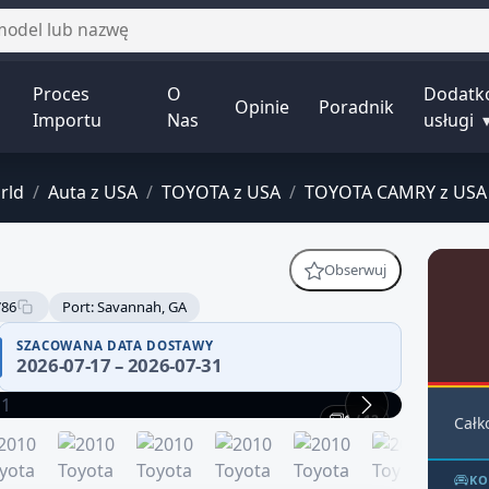
Proces
O
Dodatk
Opinie
Poradnik
Importu
Nas
usługi
rld
/
Auta z USA
/
TOYOTA z USA
/
TOYOTA CAMRY z USA
Obserwuj
786
Port: Savannah, GA
SZACOWANA DATA DOSTAWY
2026-07-17 – 2026-07-31
1 / 12
Całk
KO