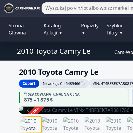
Strona
Katalog
Pojazdy
Szybkie
Główna
Aukcji
▾
▾
Filtry
▾
2010 Toyota Camry Le
Cars-Wo
2010 Toyota Camry Le
Copart
Nr aukcji: C-45489466
VIN: 4T4BF3EK7AR081
SZACOWANA FINALNA CENA
875 – 1 875 $
ZAKOŃCZONA