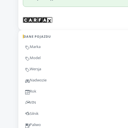
DANE POJAZDU
Marka
Model
Wersja
Nadwozie
Rok
VIN
Silnik
Paliwo