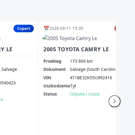
📅
2026-08-11 15:30
Copart
IAAI
Y LE
2005 TOYOTA CAMRY LE
Przebieg
173 804 km
 Salvage
Dokument
Salvage (South Carolina)
VIN
4T1BE32K55U992416
U540423
Uszkodzenia
Tył
Status
Odpala i rusza
za