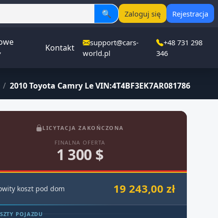
🔍
Zaloguj się
Rejestracja
owe
support@cars-
+48 731 298
Kontakt
▾
world.pl
346
/
2010 Toyota Camry Le VIN:4T4BF3EK7AR081786
LICYTACJA ZAKOŃCZONA
FINALNA OFERTA
1 300 $
19 243,00 zł
owity koszt pod dom
SZTY POJAZDU