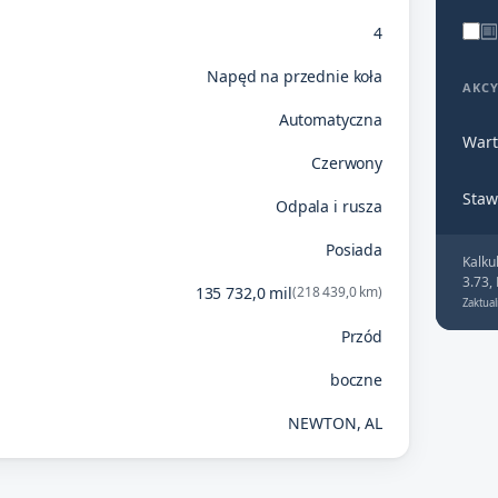
4
Napęd na przednie koła
AKC
Automatyczna
Wart
Czerwony
Staw
Odpala i rusza
Posiada
Kalku
3.73,
135 732,0 mil
(218 439,0 km)
Zaktual
Przód
boczne
NEWTON, AL