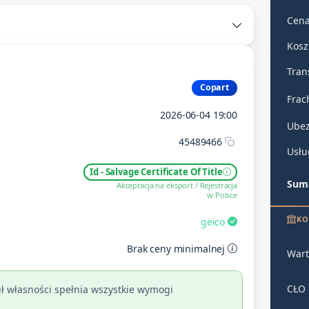
Cena
Kosz
Tran
Copart
Frac
2026-06-04 19:00
Ubez
45489466
Usłu
Id - Salvage Certificate Of Title
Suma
Akceptacja na eksport / Rejestracja
w Polsce
KO
geico
Brak ceny minimalnej
Wart
CŁO
ł własności spełnia wszystkie wymogi