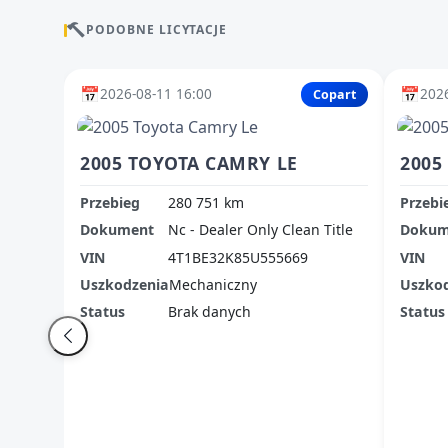
PODOBNE LICYTACJE
📅
📅
2026-08-11 16:00
2026
Copart
2005 TOYOTA CAMRY LE
2005
Przebieg
280 751 km
Przebi
Dokument
Nc - Dealer Only Clean Title
Dokum
VIN
4T1BE32K85U555669
VIN
Uszkodzenia
Mechaniczny
Uszko
Status
Brak danych
Status