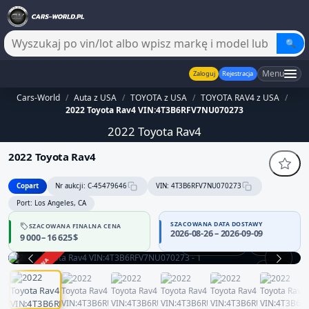
🔍
Menu
Zaloguj
Rejestracja
Cars-World
/
Auta z USA
/
TOYOTA z USA
/
TOYOTA RAV4 z USA
/
2022 Toyota Rav4 VIN:4T3B6RFV7NU070273
2022 Toyota Rav4
2022 Toyota Rav4
Copart
Nr aukcji: C-45479646
VIN: 4T3B6RFV7NU070273
Port: Los Angeles, CA
SZACOWANA DATA DOSTAWY
SZACOWANA FINALNA CENA
2026-08-26 – 2026-09-09
9 000 – 16 625 $
Praca silnika
360°
ZAKOŃCZONA
1 / 14