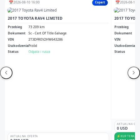
📅
📅
2026-08-10 16:00
2026-08-12 1
Copart
2017 TOYOTA RAV4 LIMITED
2017 TOYOTA
Przebieg
73 209 km
Przebieg
28
Dokument
Sc - Cert Of Title-Salvage
Dokument
Sal
VIN
2T3DFREV2HW643286
VIN
2T
Uszkodzenia
Przód
Uszkodzenia
Tył
Status
Odpala i rusza
Status
Odp
AKTUALNA OFE
0 USD
⚡
KUP TERAZ
AKTUALNA OFERTA