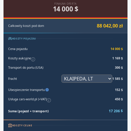
FINALNA OFERTA
14 000 $
88 042,00 zł
Całkowity koszt pod dom
KOSZTY POJAZDU
Cena pojazdu
14 000 $
Koszty aukcyjne
1 169 $
Transport do portu (USA)
300 $
Fracht
1 585 $
Ubezpieczenie transportu
152 $
Usługa cars-world.pl (+VAT)
450 $
17 206 $
Suma (pojazd + transport)
KOSZTY CELNE