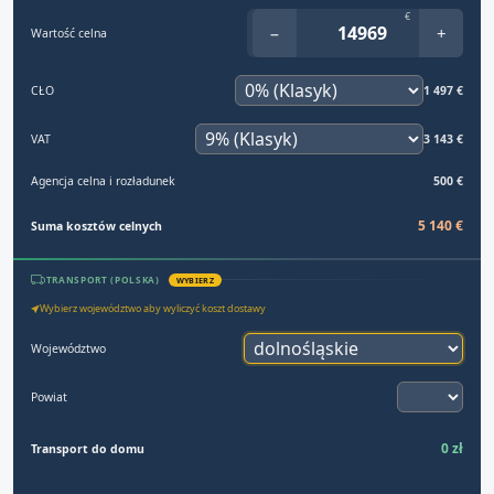
€
−
+
Wartość celna
CŁO
1 497 €
VAT
3 143 €
Agencja celna i rozładunek
500 €
5 140 €
Suma kosztów celnych
TRANSPORT (POLSKA)
WYBIERZ
Wybierz województwo aby wyliczyć koszt dostawy
Województwo
Powiat
0 zł
Transport do domu