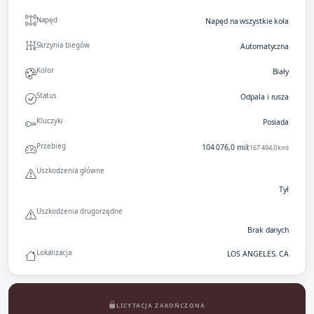
Napęd
Napęd na wszystkie koła
Skrzynia biegów
Automatyczna
Kolor
Biały
Status
Odpala i rusza
Kluczyki
Posiada
Przebieg
104 076,0 mil
(167 494,0 km)
Uszkodzenia główne
Tył
Uszkodzenia drugorzędne
Brak danych
Lokalizacja
LOS ANGELES, CA
LICYTACJA ZAKOŃCZONA