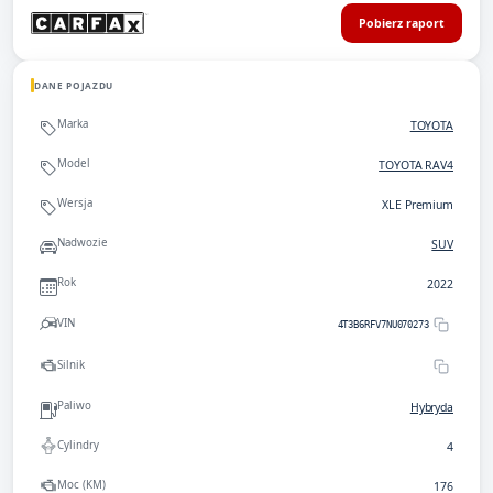
Pobierz raport
DANE POJAZDU
Marka
TOYOTA
Model
TOYOTA RAV4
Wersja
XLE Premium
Nadwozie
SUV
Rok
2022
VIN
4T3B6RFV7NU070273
Silnik
Paliwo
Hybryda
Cylindry
4
Moc (KM)
176