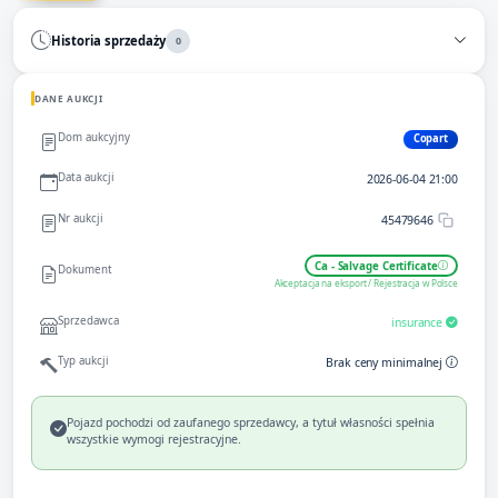
Historia sprzedaży
0
DANE AUKCJI
Dom aukcyjny
Copart
Data aukcji
2026-06-04 21:00
Nr aukcji
45479646
Ca - Salvage Certificate
Dokument
Akceptacja na eksport / Rejestracja w Polsce
Sprzedawca
insurance
Typ aukcji
Brak ceny minimalnej
Pojazd pochodzi od zaufanego sprzedawcy, a tytuł własności spełnia
wszystkie wymogi rejestracyjne.