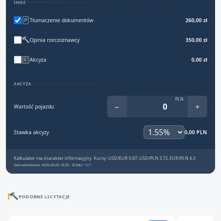
INNE
Tłumaczenie dokumentów
260,00 zł
Opinia rzeczoznawcy
350,00 zł
Akcyza
0,00 zł
AKCYZA
PLN
−
+
Wartość pojazdu
Stawka akcyzy
0,00 PLN
Kalkulator ma charakter informacyjny. Kursy: USD/EUR 0.87, USD/PLN 3.72, EUR/PLN 4.3
Zaktualizowano: 2026-08-06 18:25 · Źródło:
NBP
PODOBNE LICYTACJE