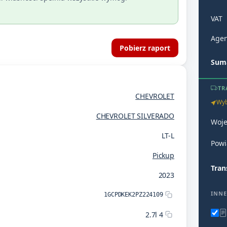
VAT
Agen
Pobierz raport
Suma
TR
CHEVROLET
Wyb
CHEVROLET SILVERADO
Woj
LT-L
Powi
Pickup
Tran
2023
INNE
1GCPDKEK2PZ224109
2.7l 4