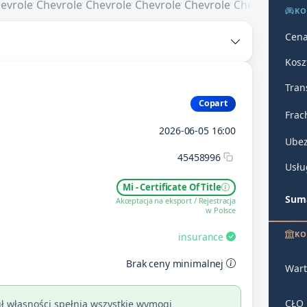
KO
Cena
Kosz
Tran
Copart
Frac
2026-06-05 16:00
Ubez
45458996
Usłu
Mi - Certificate Of Title
Suma
Akceptacja na eksport / Rejestracja
w Polsce
KO
insurance
Brak ceny minimalnej
Wart
CŁO
ł własności spełnia wszystkie wymogi