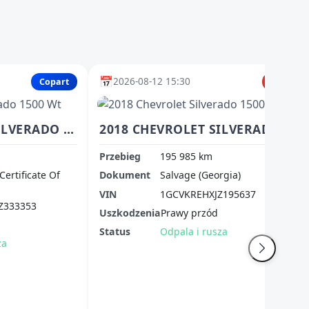
📅
2026-08-12 15:30
Copart
IAAI
2018 CHEVROLET SILVERADO 1500 WT
2018 CHEVROLET SILVERADO 1500 1LT
Przebieg
195 985 km
Certificate Of
Dokument
Salvage (Georgia)
VIN
1GCVKREHXJZ195637
Z333353
Uszkodzenia
Prawy przód
Status
Odpala i rusza
za