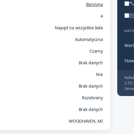
Benzyna
4
Napęd na wszystkie koła
AKC
Automatyczna
Wart
Czarny
Staw
Brak danych
Nie
Kalku
3.73,
Brak danych
Zaktual
Rozebrany
Brak danych
WOODHAVEN, MI