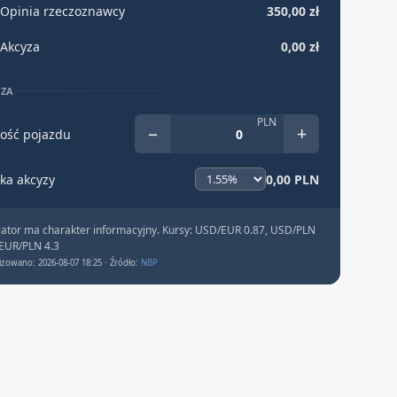
Opinia rzeczoznawcy
350,00 zł
Akcyza
0,00 zł
YZA
PLN
−
+
ość pojazdu
ka akcyzy
0,00 PLN
lator ma charakter informacyjny. Kursy: USD/EUR 0.87, USD/PLN
 EUR/PLN 4.3
izowano: 2026-08-07 18:25 · Źródło:
NBP