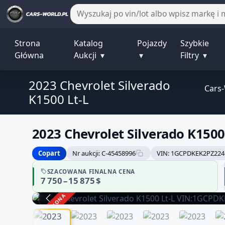
Strona
Katalog
Pojazdy
Szybkie
Główna
Aukcji
▾
▾
Filtry
▾
2023 Chevrolet Silverado
Cars
K1500 Lt-L
2023 Chevrolet Silverado K1500
Copart
Nr aukcji: C-45458996
VIN: 1GCPDKEK2PZ224
SZACOWANA FINALNA CENA
7 750 – 15 875 $
ZAKOŃCZONA