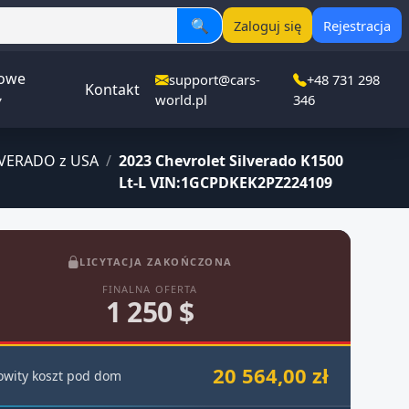
🔍
Zaloguj się
Rejestracja
owe
support@cars-
+48 731 298
Kontakt
▾
world.pl
346
VERADO z USA
/
2023 Chevrolet Silverado K1500
Lt-L VIN:1GCPDKEK2PZ224109
LICYTACJA ZAKOŃCZONA
FINALNA OFERTA
1 250 $
20 564,00 zł
owity koszt pod dom