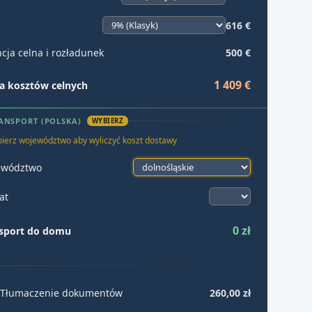
616 €
cja celna i rozładunek
500 €
1 409 €
 kosztów celnych
ANSPORT (POLSKA)
WYBIERZ
ierz województwo aby wyliczyć koszt dostawy
ewództwo
at
0 zł
sport do domu
Tłumaczenie dokumentów
260,00 zł