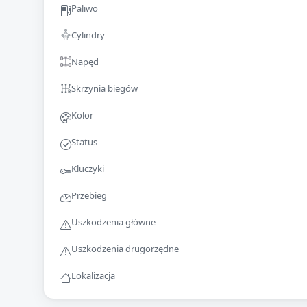
Paliwo
Cylindry
Napęd
Skrzynia biegów
Kolor
Status
Kluczyki
Przebieg
Uszkodzenia główne
Uszkodzenia drugorzędne
Lokalizacja