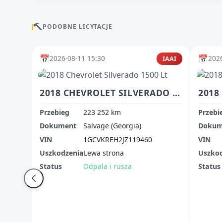
PODOBNE LICYTACJE
📅
📅
2026-08-11 15:30
2026
IAAI
2018 CHEVROLET SILVERADO 1500 LT
Przebieg
223 252 km
Przebi
Dokument
Salvage (Georgia)
Dokum
VIN
1GCVKREH2JZ119460
VIN
Uszkodzenia
Lewa strona
Uszko
Status
Odpala i rusza
Status