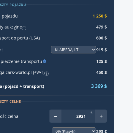
SZTY POJAZDU
 pojazdu
1 250 $
ty aukcyjne
479 $
sport do portu (USA)
600 $
ht
915 $
pieczenie transportu
125 $
ga cars-world.pl (+VAT)
450 $
3 369 $
 (pojazd + transport)
SZTY CELNE
€
−
+
ość celna
293 €