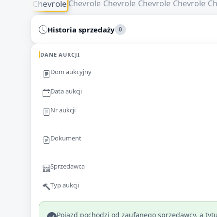
Historia sprzedaży
0
DANE AUKCJI
Dom aukcyjny
Data aukcji
Nr aukcji
Dokument
Sprzedawca
Typ aukcji
Pojazd pochodzi od zaufanego sprzedawcy, a tytu