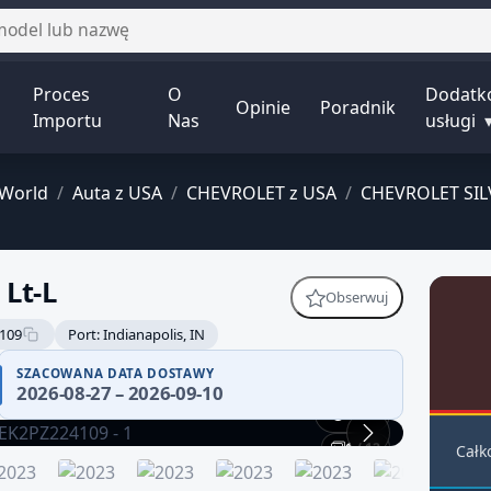
Proces
O
Dodatk
Opinie
Poradnik
Importu
Nas
usługi
-World
/
Auta z USA
/
CHEVROLET z USA
/
CHEVROLET SIL
 Lt-L
Obserwuj
109
Port: Indianapolis, IN
SZACOWANA DATA DOSTAWY
2026-08-27 – 2026-09-10
360°
1 / 12
Całk