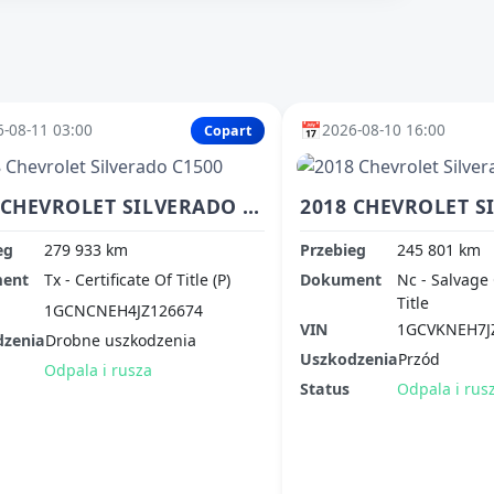
📅
-08-11 03:00
2026-08-10 16:00
Copart
2018 CHEVROLET SILVERADO C1500
eg
279 933 km
Przebieg
245 801 km
ent
Tx - Certificate Of Title (P)
Dokument
Nc - Salvage 
Title
1GCNCNEH4JZ126674
VIN
1GCVKNEH7J
dzenia
Drobne uszkodzenia
Uszkodzenia
Przód
Odpala i rusza
Status
Odpala i rus