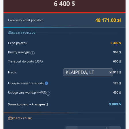
6 400 $
48 171,00 zł
Całkowity koszt pod dom
KOSZTY POJAZDU
Cena pojazdu
6 400 $
Koszty aukcyjne
969 $
Transport do portu (USA)
600 $
Fracht
915 $
Ubezpieczenie transportu
125 $
Usługa cars-world.pl (+VAT)
450 $
9 009 $
Suma (pojazd + transport)
KOSZTY CELNE
€