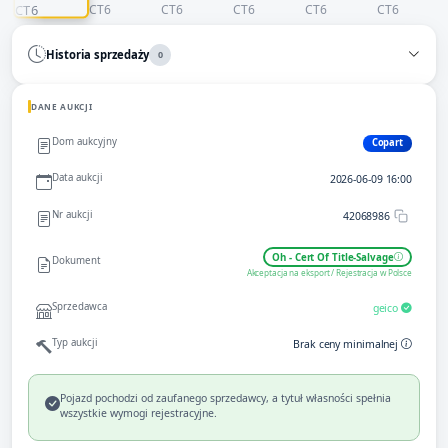
Historia sprzedaży
0
DANE AUKCJI
Dom aukcyjny
Copart
Data aukcji
2026-06-09 16:00
Nr aukcji
42068986
Oh - Cert Of Title-Salvage
Dokument
Akceptacja na eksport / Rejestracja w Polsce
Sprzedawca
geico
Typ aukcji
Brak ceny minimalnej
Pojazd pochodzi od zaufanego sprzedawcy, a tytuł własności spełnia
wszystkie wymogi rejestracyjne.