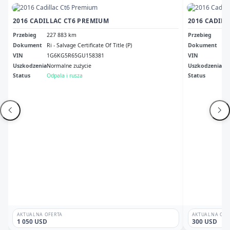
2016 CADILLAC CT6 PREMIUM
2016 CADIL
Przebieg
227 883 km
Przebieg
24
Dokument
Ri - Salvage Certificate Of Title (P)
Dokument
Mn 
VIN
1G6KG5R65GU158381
VIN
1G
Uszkodzenia
Normalne zużycie
Uszkodzenia
Pr
Status
Odpala i rusza
Status
Odp
AKTUALNA OFERTA
AKTUALNA OFE
1 050 USD
300 USD