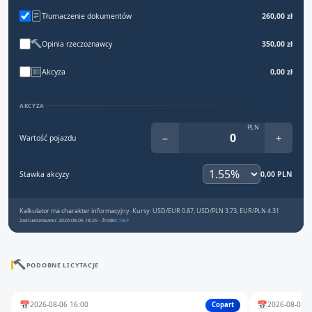
Tłumaczenie dokumentów
260,00 zł
Opinia rzeczoznawcy
350,00 zł
Akcyza
0,00 zł
AKCYZA
PLN
−
+
Wartość pojazdu
Stawka akcyzy
0,00 PLN
Kalkulator ma charakter informacyjny. Kursy: USD/EUR 0.87, USD/PLN 3.73, EUR/PLN 4.31
Zaktualizowano: 2026-08-05 18:25 · Źródło:
NBP
PODOBNE LICYTACJE
📅
📅
2026-08-06 16:00
2026-08-06 1
Copart