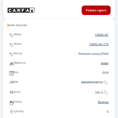
Pobierz raport
DANE POJAZDU
Marka
CADILLAC
Model
CADILLAC CT6
Wersja
Premium Luxury (CSAV)
Nadwozie
Sedan
Rok
2018
VIN
1G6KG5RS0JU156753
Silnik
3.6L 6
Paliwo
Benzyna
Cylindry
6