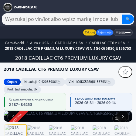
🔍
Menu
Zaloguj
Rejestracja
Cars-World
/
Auta z USA
/
CADILLAC z USA
/
CADILLAC CT6 z USA
/
2018 CADILLAC CT6 PREMIUM LUXURY CSAV VIN:1G6KG5RS0JU156753
2018 CADILLAC CT6 PREMIUM LUXURY CSAV
2018 CADILLAC CT6 PREMIUM LUXURY CSAV
Copart
Nr aukcji: C-42068986
VIN: 1G6KG5RS0JU156753
Port: Indianapolis, IN
SZACOWANA DATA DOSTAWY
SZACOWANA FINALNA CENA
2026-08-31 – 2026-09-14
2 187 – 8 625 $
ZAKOŃCZONA
1 / 12