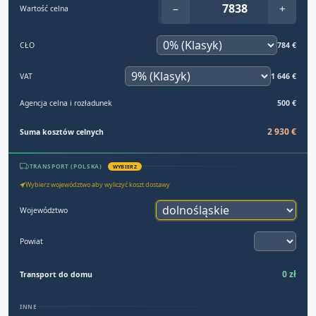
−
+
Wartość celna
CŁO
784 €
VAT
1 646 €
Agencja celna i rozładunek
500 €
2 930 €
Suma kosztów celnych
TRANSPORT (POLSKA)
WYBIERZ
Wybierz województwo aby wyliczyć koszt dostawy
Województwo
Powiat
0 zł
Transport do domu
INNE