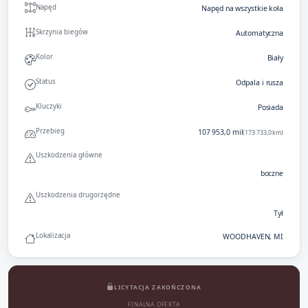
Napęd
Napęd na wszystkie koła
Skrzynia biegów
Automatyczna
Kolor
Biały
Status
Odpala i rusza
Kluczyki
Posiada
Przebieg
107 953,0 mil
(173 733,0 km)
Uszkodzenia główne
boczne
Uszkodzenia drugorzędne
Tył
Lokalizacja
WOODHAVEN, MI
LICYTACJA ZAKOŃCZONA
FINALNA OFERTA