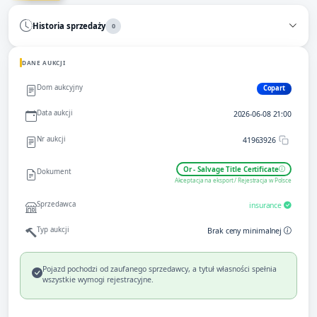
Historia sprzedaży
0
DANE AUKCJI
Dom aukcyjny
Copart
Data aukcji
2026-06-08 21:00
Nr aukcji
41963926
Or - Salvage Title Certificate
Dokument
Akceptacja na eksport / Rejestracja w Polsce
Sprzedawca
insurance
Typ aukcji
Brak ceny minimalnej
Pojazd pochodzi od zaufanego sprzedawcy, a tytuł własności spełnia
wszystkie wymogi rejestracyjne.