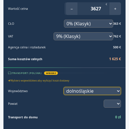
€
−
+
Wartość celna
CŁO
363 €
VAT
762 €
Agencja celna i rozładunek
500 €
1 625 €
Suma kosztów celnych
TRANSPORT (POLSKA)
WYBIERZ
Wybierz województwo aby wyliczyć koszt dostawy
Województwo
Powiat
0 zł
Transport do domu