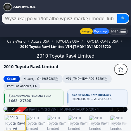
🔍
Menu
Zaloguj
Rejestracja
Cars-World
/
Auta z USA
/
TOYOTA z USA
/
TOYOTA RAV4 z USA
/
2010 Toyota Rav4 Limited VIN:JTMDK4DV4AD015720
2010 Toyota Rav4 Limited
2010 Toyota Rav4 Limited
Copart
Nr aukcji: C-41963926
VIN: JTMDK4DV4AD015720
Port: Los Angeles, CA
SZACOWANA DATA DOSTAWY
SZACOWANA FINALNA CENA
2026-08-30 – 2026-09-13
1 062 – 2 750 $
ZAKOŃCZONA
1 / 12