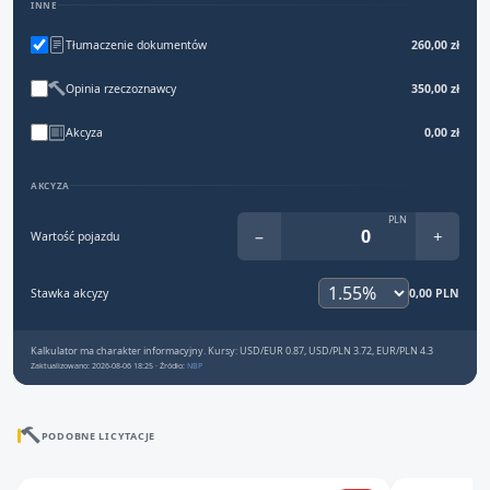
INNE
Tłumaczenie dokumentów
260,00 zł
Opinia rzeczoznawcy
350,00 zł
Akcyza
0,00 zł
AKCYZA
PLN
−
+
Wartość pojazdu
Stawka akcyzy
0,00 PLN
Kalkulator ma charakter informacyjny. Kursy: USD/EUR 0.87, USD/PLN 3.72, EUR/PLN 4.3
Zaktualizowano: 2026-08-06 18:25 · Źródło:
NBP
PODOBNE LICYTACJE