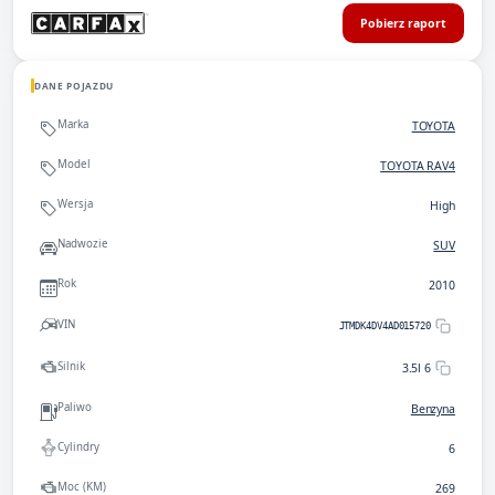
Pobierz raport
DANE POJAZDU
Marka
TOYOTA
Model
TOYOTA RAV4
Wersja
High
Nadwozie
SUV
Rok
2010
VIN
JTMDK4DV4AD015720
Silnik
3.5l 6
Paliwo
Benzyna
Cylindry
6
Moc (KM)
269