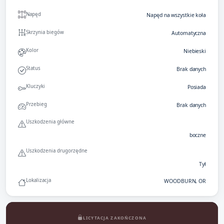
Napęd
Napęd na wszystkie koła
Skrzynia biegów
Automatyczna
Kolor
Niebieski
Status
Brak danych
Kluczyki
Posiada
Przebieg
Brak danych
Uszkodzenia główne
boczne
Uszkodzenia drugorzędne
Tył
Lokalizacja
WOODBURN, OR
LICYTACJA ZAKOŃCZONA