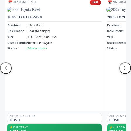
📅
📅
2026-08-10 15:30
2026-08-11 1
IAAI
2005 TOYOTA RAV4
2005 TOYOTA
Przebieg
336 368 km
Przebieg
27
Dokument
Clear (Michigan)
Dokument
Il 
VIN
JTEGD20V150059765
VIN
JT
Uszkodzenia
Normalne zużycie
Uszkodzenia
Me
Status
Odpala i rusza
Status
Odp
AKTUALNA OFERTA
AKTUALNA OFE
0 USD
0 USD
⚡
⚡
KUP TERAZ
KUP TERAZ