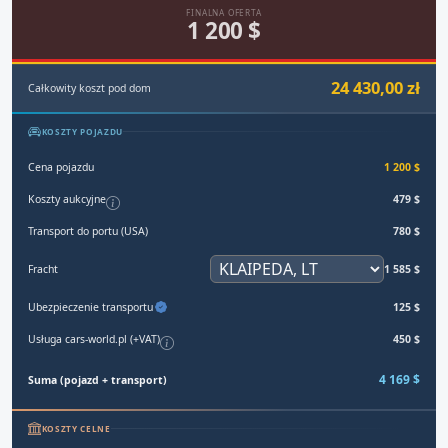
FINALNA OFERTA
1 200 $
24 430,00 zł
Całkowity koszt pod dom
KOSZTY POJAZDU
Cena pojazdu
1 200 $
Koszty aukcyjne
479 $
Transport do portu (USA)
780 $
Fracht
1 585 $
Ubezpieczenie transportu
125 $
Usługa cars-world.pl (+VAT)
450 $
4 169 $
Suma (pojazd + transport)
KOSZTY CELNE