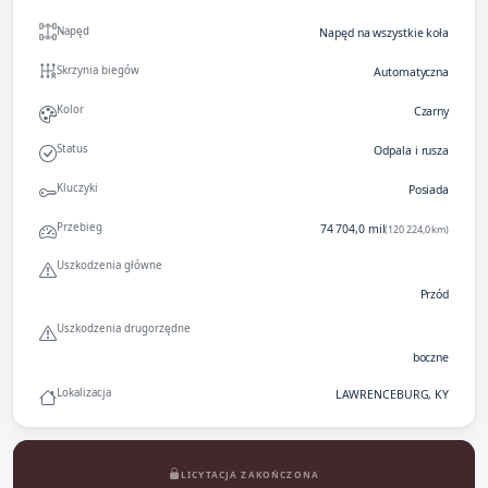
Napęd
Napęd na wszystkie koła
Skrzynia biegów
Automatyczna
Kolor
Czarny
Status
Odpala i rusza
Kluczyki
Posiada
Przebieg
74 704,0 mil
(120 224,0 km)
Uszkodzenia główne
Przód
Uszkodzenia drugorzędne
boczne
Lokalizacja
LAWRENCEBURG, KY
LICYTACJA ZAKOŃCZONA