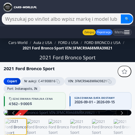
🔍
Menu
Zaloguj
Rejestracja
Cars-World
/
Auta z USA
/
FORD z USA
/
FORD BRONCO z USA
/
2021 Ford Bronco Sport VIN:3FMCR9A68MRA39821
2021 Ford Bronco Sport
2021 Ford Bronco Sport
Copart
Nr aukcji: C-41908816
VIN: 3FMCR9A68MRA39821
Port: Indianapolis, IN
SZACOWANA DATA DOSTAWY
SZACOWANA FINALNA CENA
2026-09-01 – 2026-09-15
4 562 – 9 000 $
Praca silnika
360°
ZAKOŃCZONA
1 / 13