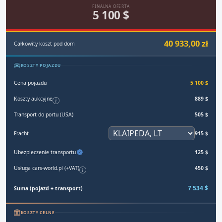
FINALNA OFERTA
5 100 $
40 933,00 zł
Całkowity koszt pod dom
KOSZTY POJAZDU
Cena pojazdu
5 100 $
Koszty aukcyjne
889 $
Transport do portu (USA)
505 $
Fracht
915 $
Ubezpieczenie transportu
125 $
Usługa cars-world.pl (+VAT)
450 $
7 534 $
Suma (pojazd + transport)
KOSZTY CELNE