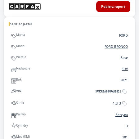
Pobierz raport
DANE POJAZDU
Marka
FORD
Model
FORD BRONCO
Wersja
Base
Nadwozie
SUV
Rok
2021
VIN
3FMCR9A68MRA39821
Silnik
1.5l 3
Paliwo
Benzyna
Cylindry
3
Moc (KM)
181