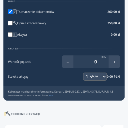
INNE
Tłumaczenie dokumentów
260,00 zł
Opinia rzeczoznawcy
350,00 zł
Akcyza
0,00 zł
AKCYZA
PLN
−
+
Wartość pojazdu
Stawka akcyzy
0,00 PLN
Kalkulator ma charakter informacyjny. Kursy: USD/EUR 0.87, USD/PLN 3.73, EUR/PLN 4.3
Zaktualizowano: 2026-08-09 18:25 · Źródło:
NBP
PODOBNE LICYTACJE