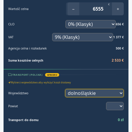
€
−
+
Wartość celna
CŁO
656 €
VAT
1 377 €
Agencja celna i rozładunek
500 €
2 533 €
Suma kosztów celnych
TRANSPORT (POLSKA)
WYBIERZ
Wybierz województwo aby wyliczyć koszt dostawy
Województwo
Powiat
0 zł
Transport do domu