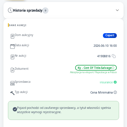
Historia sprzedaży
0
DANE AUKCJI
Dom aukcyjny
Copart
Data aukcji
2026-06-10 16:00
Nr aukcji
41908816
Ky - Cert Of Title-Salvage
Dokument
Akceptacja na eksport / Rejestracja w Polsce
Sprzedawca
insurance
Typ aukcji
Cena Minimalna
Pojazd pochodzi od zaufanego sprzedawcy, a tytuł własności spełnia
wszystkie wymogi rejestracyjne.