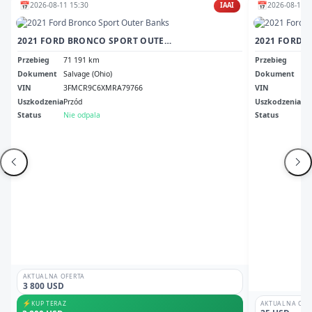
📅
📅
2026-08-11 15:30
2026-08-12 1
IAAI
2021 FORD BRONCO SPORT OUTER BANKS
2021 FORD 
Przebieg
71 191 km
Przebieg
14
Dokument
Salvage (Ohio)
Dokument
Sal
VIN
3FMCR9C6XMRA79766
VIN
3F
Uszkodzenia
Przód
Uszkodzenia
Pr
Status
Nie odpala
Status
Odp
AKTUALNA OFERTA
3 800 USD
⚡
KUP TERAZ
AKTUALNA OFE