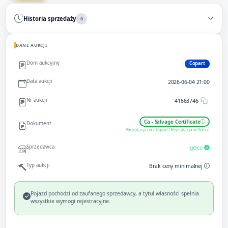
Historia sprzedaży
0
DANE AUKCJI
Dom aukcyjny
Copart
Data aukcji
2026-06-04 21:00
Nr aukcji
41663746
Ca - Salvage Certificate
Dokument
Akceptacja na eksport / Rejestracja w Polsce
Sprzedawca
geico
Typ aukcji
Brak ceny minimalnej
Pojazd pochodzi od zaufanego sprzedawcy, a tytuł własności spełnia
wszystkie wymogi rejestracyjne.