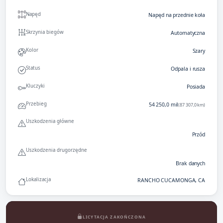
Napęd
Napęd na przednie koła
Skrzynia biegów
Automatyczna
Kolor
Szary
Status
Odpala i rusza
Kluczyki
Posiada
Przebieg
54 250,0 mil
(87 307,0 km)
Uszkodzenia główne
Przód
Uszkodzenia drugorzędne
Brak danych
Lokalizacja
RANCHO CUCAMONGA, CA
LICYTACJA ZAKOŃCZONA