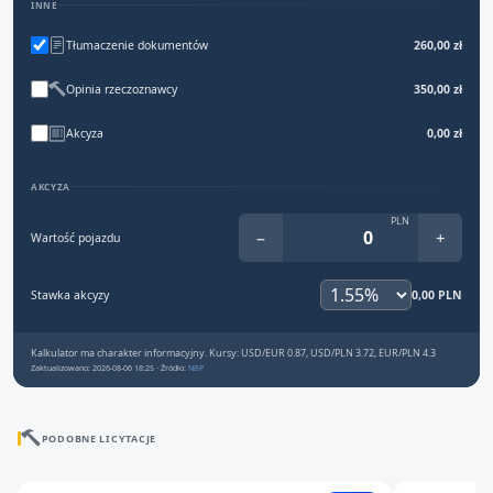
INNE
Tłumaczenie dokumentów
260,00 zł
Opinia rzeczoznawcy
350,00 zł
Akcyza
0,00 zł
AKCYZA
PLN
−
+
Wartość pojazdu
Stawka akcyzy
0,00 PLN
Kalkulator ma charakter informacyjny. Kursy: USD/EUR 0.87, USD/PLN 3.72, EUR/PLN 4.3
Zaktualizowano: 2026-08-06 18:25 · Źródło:
NBP
PODOBNE LICYTACJE