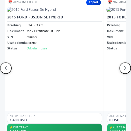
📅
📅
2026-08-11 03:00
2026-08-11 1
Copart
2015 FORD FUSION SE HYBRID
2015 FORD F
Przebieg
334 353 km
Przebieg
25
Dokument
Ma - Certificate Of Title
Dokument
Cle
VIN
300029
VIN
3F
Uszkodzenia
boczne
Uszkodzenia
No
Status
Odpala i rusza
Status
Odp
AKTUALNA OFERTA
AKTUALNA OFE
1 400 USD
0 USD
⚡
⚡
KUP TERAZ
KUP TERAZ