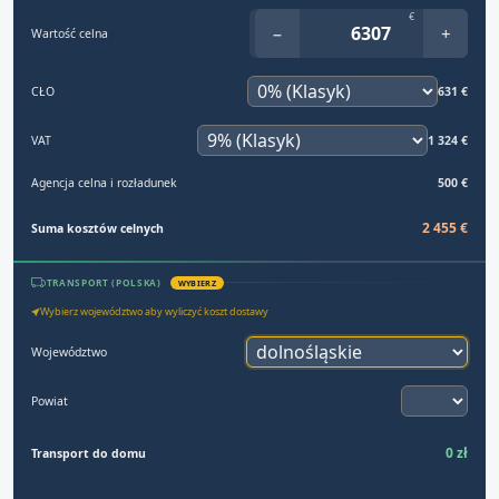
€
−
+
Wartość celna
CŁO
631 €
VAT
1 324 €
Agencja celna i rozładunek
500 €
2 455 €
Suma kosztów celnych
TRANSPORT (POLSKA)
WYBIERZ
Wybierz województwo aby wyliczyć koszt dostawy
Województwo
Powiat
0 zł
Transport do domu