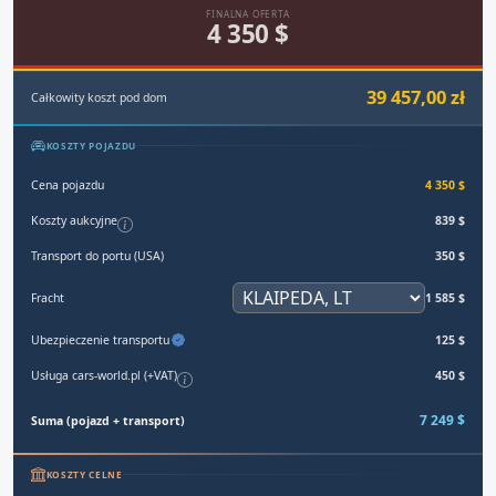
FINALNA OFERTA
4 350 $
39 457,00 zł
Całkowity koszt pod dom
KOSZTY POJAZDU
Cena pojazdu
4 350 $
Koszty aukcyjne
839 $
Transport do portu (USA)
350 $
Fracht
1 585 $
Ubezpieczenie transportu
125 $
Usługa cars-world.pl (+VAT)
450 $
7 249 $
Suma (pojazd + transport)
KOSZTY CELNE