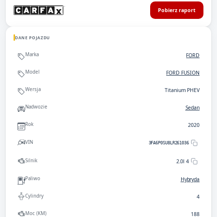
Pobierz raport
DANE POJAZDU
Marka
FORD
Model
FORD FUSION
Wersja
Titanium PHEV
Nadwozie
Sedan
Rok
2020
VIN
3FA6P0SU8LR261036
Silnik
2.0l 4
Paliwo
Hybryda
Cylindry
4
Moc (KM)
188