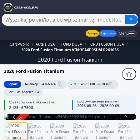
🔍
Menu
Zaloguj
Rejestracja
Cars-World
/
Auta z USA
/
FORD z USA
/
FORD FUSION z USA
/
2020 Ford Fusion Titanium VIN:3FA6P0SU8LR261036
2020 Ford Fusion Titanium
2020 Ford Fusion Titanium
Copart
Nr aukcji: C-41663746
VIN: 3FA6P0SU8LR261036
Port: Los Angeles, CA
SZACOWANA DATA DOSTAWY
SZACOWANA FINALNA CENA
2026-08-26 – 2026-09-09
2 125 – 6 750 $
Praca silnika
360°
ZAKOŃCZONA
1 / 12