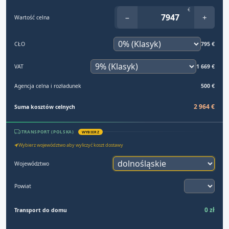
€
−
+
Wartość celna
CŁO
795 €
VAT
1 669 €
Agencja celna i rozładunek
500 €
2 964 €
Suma kosztów celnych
TRANSPORT (POLSKA)
WYBIERZ
Wybierz województwo aby wyliczyć koszt dostawy
Województwo
Powiat
0 zł
Transport do domu