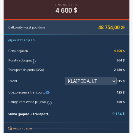
FINALNA OFERTA
4 600 $
48 754,00 zł
Całkowity koszt pod dom
KOSZTY POJAZDU
Cena pojazdu
4 600 $
Koszty aukcyjne
864 $
Transport do portu (USA)
2 630 $
Fracht
915 $
Ubezpieczenie transportu
125 $
Usługa cars-world.pl (+VAT)
450 $
9 134 $
Suma (pojazd + transport)
KOSZTY CELNE