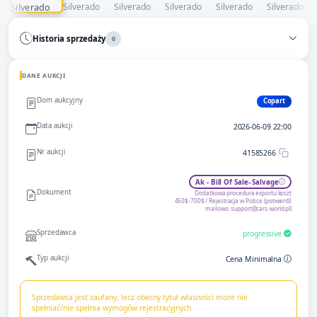
Historia sprzedaży
0
DANE AUKCJI
Dom aukcyjny
Copart
Data aukcji
2026-06-09 22:00
Nr aukcji
41585266
Ak - Bill Of Sale- Salvage
Dokument
Dodatkowa procedura exportu koszt
450$-700$ / Rejestracja w Polsce (potwierdź
mailowo:
support@cars-world.pl
)
Sprzedawca
progressive
Typ aukcji
Cena Minimalna
Sprzedawca jest zaufany, lecz obecny tytuł własności może nie
spełniać/nie spełnia wymogów rejestracyjnych.