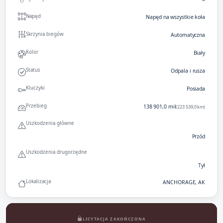
Napęd
Napęd na wszystkie koła
Skrzynia biegów
Automatyczna
Kolor
Biały
Status
Odpala i rusza
Kluczyki
Posiada
Przebieg
138 901,0 mil
(223 539,0 km)
Uszkodzenia główne
Przód
Uszkodzenia drugorzędne
Tył
Lokalizacja
ANCHORAGE, AK
LICYTACJA ZAKOŃCZONA