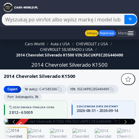
🔍
Menu
Zaloguj
Rejestracja
Cars-World
/
Auta z USA
/
CHEVROLET z USA
/
CHEVROLET SILVERADO z USA
/
2014 Chevrolet Silverado K1500 VIN:3GCUKPEC2EG440490
2014 Chevrolet Silverado K1500
2014 Chevrolet Silverado K1500
Copart
Nr aukcji: C-41585266
VIN: 3GCUKPEC2EG440490
Port: Indianapolis, IN
SZACOWANA DATA DOSTAWY
SZACOWANA FINALNA CENA
2026-08-31 – 2026-09-14
2 812 – 6 500 $
360°
ZAKOŃCZONA
1 / 12