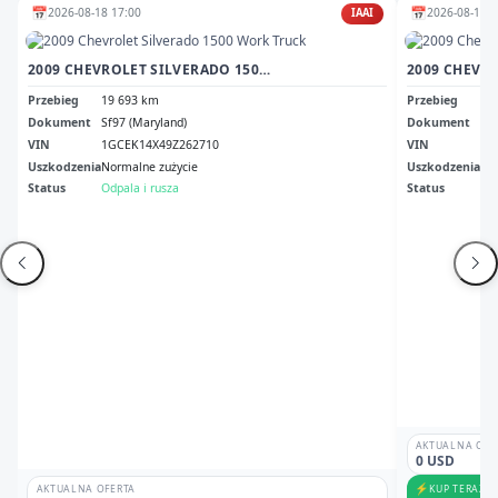
📅
📅
2026-08-18 17:00
2026-08-11 1
IAAI
2009 CHEVROLET SILVERADO 1500 WORK TRUCK
2009 CHEVR
Przebieg
19 693 km
Przebieg
Br
Dokument
Sf97 (Maryland)
Dokument
Mt 
VIN
1GCEK14X49Z262710
VIN
1G
Uszkodzenia
Normalne zużycie
Uszkodzenia
bo
Status
Odpala i rusza
Status
Br
AKTUALNA OFE
0 USD
⚡
KUP TERAZ
AKTUALNA OFERTA