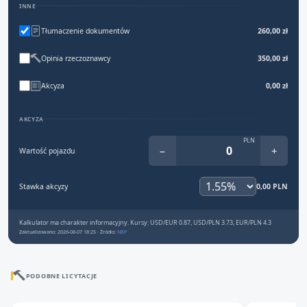
INNE
Tłumaczenie dokumentów
260,00 zł
Opinia rzeczoznawcy
350,00 zł
Akcyza
0,00 zł
AKCYZA
PLN
−
+
Wartość pojazdu
Stawka akcyzy
0,00 PLN
Kalkulator ma charakter informacyjny. Kursy: USD/EUR 0.87, USD/PLN 3.73, EUR/PLN 4.3
Zaktualizowano: 2026-08-07 18:25 · Źródło:
NBP
PODOBNE LICYTACJE