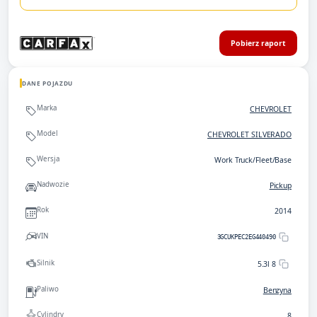
Pobierz raport
DANE POJAZDU
Marka
CHEVROLET
Model
CHEVROLET SILVERADO
Wersja
Work Truck/Fleet/Base
Nadwozie
Pickup
Rok
2014
VIN
3GCUKPEC2EG440490
Silnik
5.3l 8
Paliwo
Benzyna
Cylindry
8