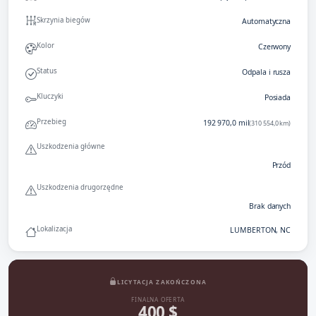
Skrzynia biegów
Automatyczna
Kolor
Czerwony
Status
Odpala i rusza
Kluczyki
Posiada
Przebieg
192 970,0 mil
(310 554,0 km)
Uszkodzenia główne
Przód
Uszkodzenia drugorzędne
Brak danych
Lokalizacja
LUMBERTON, NC
LICYTACJA ZAKOŃCZONA
FINALNA OFERTA
400 $