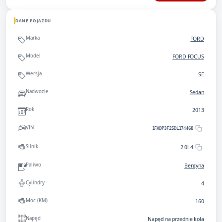
DANE POJAZDU
Marka
FORD
Model
FORD FOCUS
Wersja
SE
Nadwozie
Sedan
Rok
2013
VIN
1FADP3F25DL174468
Silnik
2.0l 4
Paliwo
Benzyna
Cylindry
4
Moc (KM)
160
Napęd
Napęd na przednie koła