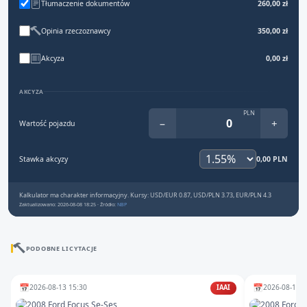
Tłumaczenie dokumentów
260,00 zł
Opinia rzeczoznawcy
350,00 zł
Akcyza
0,00 zł
AKCYZA
PLN
−
+
Wartość pojazdu
Stawka akcyzy
0,00 PLN
Kalkulator ma charakter informacyjny. Kursy: USD/EUR 0.87, USD/PLN 3.73, EUR/PLN 4.3
Zaktualizowano: 2026-08-08 18:25 · Źródło:
NBP
PODOBNE LICYTACJE
📅
📅
2026-08-13 15:30
2026-08-12 1
IAAI