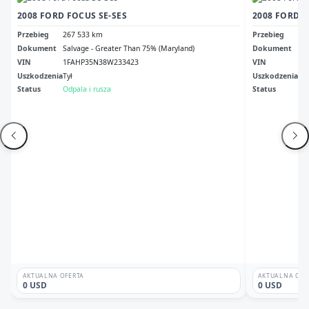
2008 FORD FOCUS SE-SES
2008 FORD F
Przebieg
267 533 km
Przebieg
13
Dokument
Salvage - Greater Than 75% (Maryland)
Dokument
Sal
VIN
1FAHP35N38W233423
VIN
1F
Uszkodzenia
Tył
Uszkodzenia
Le
Status
Odpala i rusza
Status
Odp
AKTUALNA OFERTA
AKTUALNA OFE
0 USD
0 USD