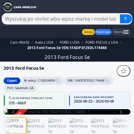
🔍
Menu
Zaloguj
Rejestracja
Cars-World
/
Auta z USA
/
FORD z USA
/
FORD FOCUS z USA
/
2013 Ford Focus Se VIN:1FADP3F25DL174468
2013 Ford Focus Se
2013 Ford Focus Se
Copart
Nr aukcji: C-50634806
VIN: 1FADP3F25DL174468
Port: Savannah, GA
SZACOWANA DATA DOSTAWY
SZACOWANA FINALNA CENA
2026-08-25 – 2026-09-08
375 – 968 $
ZAKOŃCZONA
1 / 12