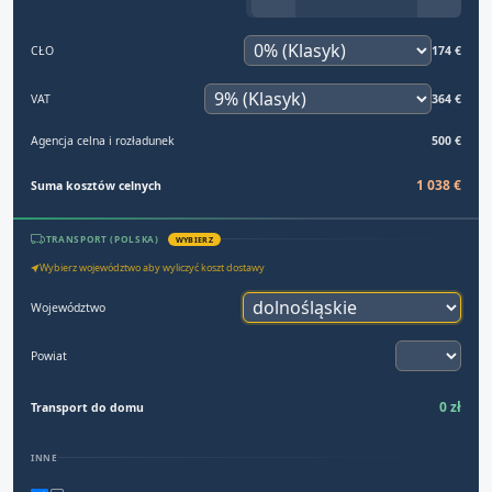
CŁO
174 €
VAT
364 €
Agencja celna i rozładunek
500 €
1 038 €
Suma kosztów celnych
TRANSPORT (POLSKA)
WYBIERZ
Wybierz województwo aby wyliczyć koszt dostawy
Województwo
Powiat
0 zł
Transport do domu
INNE