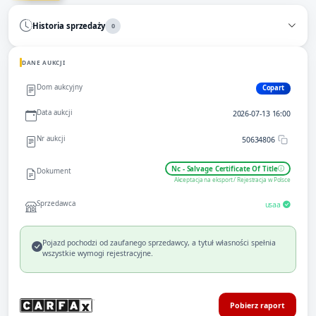
Historia sprzedaży
0
DANE AUKCJI
Dom aukcyjny
Copart
Data aukcji
2026-07-13 16:00
Nr aukcji
50634806
Nc - Salvage Certificate Of Title
Dokument
Akceptacja na eksport / Rejestracja w Polsce
Sprzedawca
usaa
Pojazd pochodzi od zaufanego sprzedawcy, a tytuł własności spełnia
wszystkie wymogi rejestracyjne.
Pobierz raport