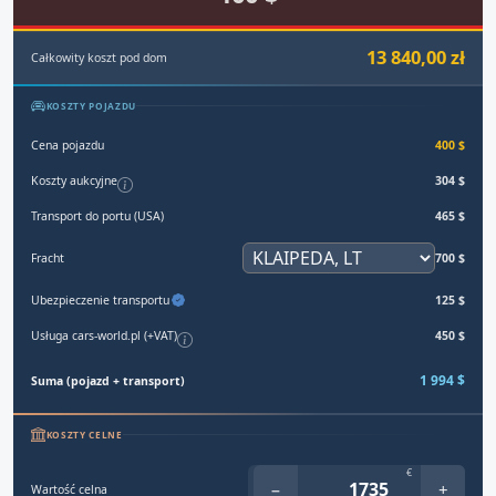
13 840,00 zł
Całkowity koszt pod dom
KOSZTY POJAZDU
Cena pojazdu
400 $
Koszty aukcyjne
304 $
Transport do portu (USA)
465 $
Fracht
700 $
Ubezpieczenie transportu
125 $
Usługa cars-world.pl (+VAT)
450 $
1 994 $
Suma (pojazd + transport)
KOSZTY CELNE
€
−
+
Wartość celna