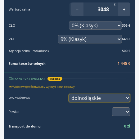
€
−
+
Wartość celna
CŁO
305 €
VAT
640 €
Agencja celna i rozładunek
500 €
1 445 €
Suma kosztów celnych
TRANSPORT (POLSKA)
WYBIERZ
Wybierz województwo aby wyliczyć koszt dostawy
Województwo
Powiat
0 zł
Transport do domu