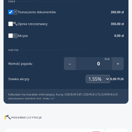
INNE
Tłumaczenie dokumentów
260,00 zł
Opinia rzeczoznawcy
350,00 zł
Akcyza
0,00 zł
AKCYZA
PLN
−
+
Wartość pojazdu
Stawka akcyzy
0,00 PLN
Kalkulator ma charakter informacyjny. Kursy: USD/EUR 0.87, USD/PLN 3.73, EUR/PLN 4.31
Zaktualizowano: 2026-08-05 18:25 · Źródło:
NBP
PODOBNE LICYTACJE