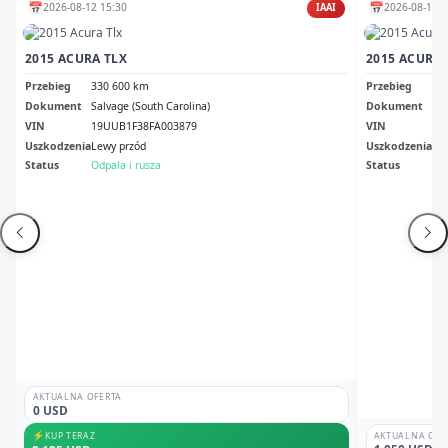
📅
📅
2026-08-12 15:30
2026-08-11 1
IAAI
2015 ACURA TLX
2015 ACURA
Przebieg
330 600 km
Przebieg
22
Dokument
Salvage (South Carolina)
Dokument
Md
VIN
19UUB1F38FA003879
VIN
19
Uszkodzenia
Lewy przód
Uszkodzenia
Pr
Status
Odpala i rusza
Status
Odp
AKTUALNA OFERTA
0 USD
⚡
KUP TERAZ
AKTUALNA OFE