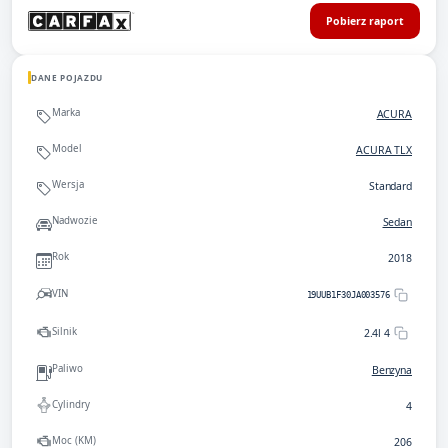
Pobierz raport
DANE POJAZDU
Marka
ACURA
Model
ACURA TLX
Wersja
Standard
Nadwozie
Sedan
Rok
2018
VIN
19UUB1F30JA003576
Silnik
2.4l 4
Paliwo
Benzyna
Cylindry
4
Moc (KM)
206