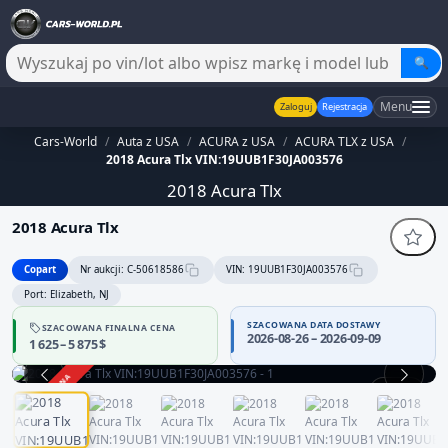
🔍
Menu
Zaloguj
Rejestracja
Cars-World
/
Auta z USA
/
ACURA z USA
/
ACURA TLX z USA
/
2018 Acura Tlx VIN:19UUB1F30JA003576
2018 Acura Tlx
2018 Acura Tlx
Copart
Nr aukcji: C-50618586
VIN: 19UUB1F30JA003576
Port: Elizabeth, NJ
SZACOWANA DATA DOSTAWY
SZACOWANA FINALNA CENA
2026-08-26 – 2026-09-09
1 625 – 5 875 $
ZAKOŃCZONA
1 / 12