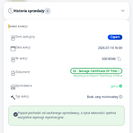
Historia sprzedaży
0
DANE AUKCJI
Dom aukcyjny
Copart
Data aukcji
2026-07-14 16:00
Nr aukcji
50618586
Id - Salvage Certificate Of Title
Dokument
Akceptacja na eksport / Rejestracja w Polsce
Sprzedawca
geico
Typ aukcji
Brak ceny minimalnej
Pojazd pochodzi od zaufanego sprzedawcy, a tytuł własności spełnia
wszystkie wymogi rejestracyjne.