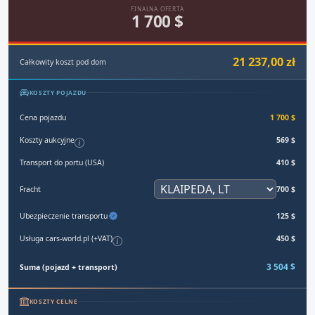
FINALNA OFERTA
1 700 $
21 237,00 zł
Całkowity koszt pod dom
KOSZTY POJAZDU
Cena pojazdu
1 700 $
Koszty aukcyjne
569 $
Transport do portu (USA)
410 $
Fracht
700 $
Ubezpieczenie transportu
125 $
Usługa cars-world.pl (+VAT)
450 $
3 504 $
Suma (pojazd + transport)
KOSZTY CELNE