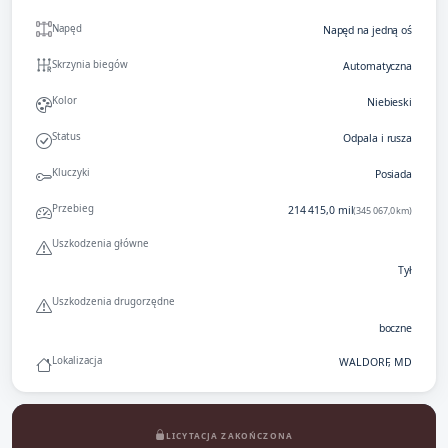
Napęd
Napęd na jedną oś
Skrzynia biegów
Automatyczna
Kolor
Niebieski
Status
Odpala i rusza
Kluczyki
Posiada
Przebieg
214 415,0 mil
(345 067,0 km)
Uszkodzenia główne
Tył
Uszkodzenia drugorzędne
boczne
Lokalizacja
WALDORF, MD
LICYTACJA ZAKOŃCZONA