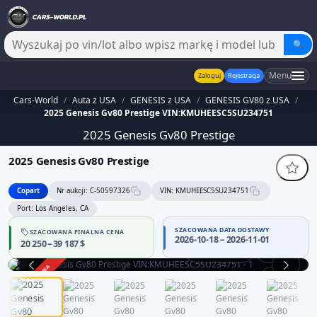
🔍
Menu
Zaloguj
Rejestracja
Cars-World
/
Auta z USA
/
GENESIS z USA
/
GENESIS GV80 z USA
/
2025 Genesis Gv80 Prestige VIN:KMUHEESC5SU234751
2025 Genesis Gv80 Prestige
2025 Genesis Gv80 Prestige
Copart
Nr aukcji: C-50597326
VIN: KMUHEESC5SU234751
Port: Los Angeles, CA
SZACOWANA DATA DOSTAWY
SZACOWANA FINALNA CENA
2026-10-18 – 2026-11-01
20 250 – 39 187 $
Praca silnika
360°
ZAKOŃCZONA
1 / 13