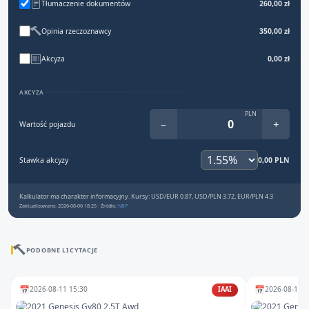
Tłumaczenie dokumentów
260,00 zł
Opinia rzeczoznawcy
350,00 zł
Akcyza
0,00 zł
AKCYZA
PLN
−
+
Wartość pojazdu
Stawka akcyzy
0,00 PLN
Kalkulator ma charakter informacyjny. Kursy: USD/EUR 0.87, USD/PLN 3.72, EUR/PLN 4.3
Zaktualizowano: 2026-08-06 18:25 · Źródło:
NBP
PODOBNE LICYTACJE
📅
📅
2026-08-11 15:30
2026-08-11 2
IAAI