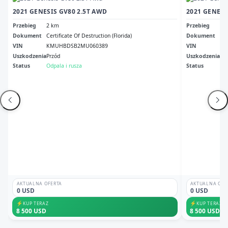
2021 GENESIS GV80 2.5T AWD
2021 GENESI
Przebieg
2 km
Przebieg
96
Dokument
Certificate Of Destruction (Florida)
Dokument
Nv 
VIN
KMUHBDSB2MU060389
VIN
KM
Uszkodzenia
Przód
Uszkodzenia
Pr
Status
Odpala i rusza
Status
Br
AKTUALNA OFERTA
AKTUALNA OFE
0 USD
0 USD
⚡
⚡
KUP TERAZ
KUP TERAZ
8 500 USD
8 500 USD