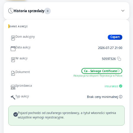
Historia sprzedaży
0
DANE AUKCJI
Dom aukcyjny
Copart
Data aukcji
2026-07-27 21:00
Nr aukcji
50597326
Ca - Salvage Certificate
Dokument
Akceptacja na eksport / Rejestracja w Polsce
Sprzedawca
insurance
Typ aukcji
Brak ceny minimalnej
Pojazd pochodzi od zaufanego sprzedawcy, a tytuł własności spełnia
wszystkie wymogi rejestracyjne.