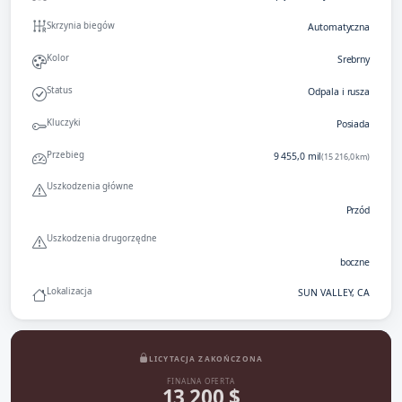
Skrzynia biegów
Automatyczna
Kolor
Srebrny
Status
Odpala i rusza
Kluczyki
Posiada
Przebieg
9 455,0 mil
(15 216,0 km)
Uszkodzenia główne
Przód
Uszkodzenia drugorzędne
boczne
Lokalizacja
SUN VALLEY, CA
LICYTACJA ZAKOŃCZONA
FINALNA OFERTA
13 200 $