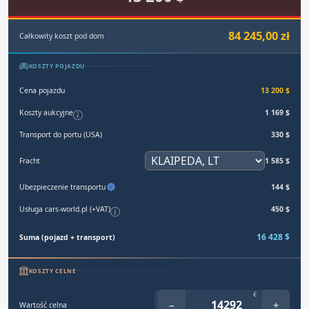
84 245,00 zł
Całkowity koszt pod dom
KOSZTY POJAZDU
Cena pojazdu
13 200 $
Koszty aukcyjne
1 169 $
Transport do portu (USA)
330 $
Fracht
1 585 $
Ubezpieczenie transportu
144 $
Usługa cars-world.pl (+VAT)
450 $
16 428 $
Suma (pojazd + transport)
KOSZTY CELNE
€
−
+
Wartość celna