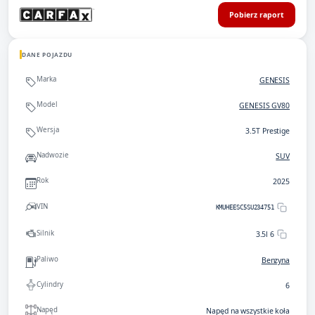
Pobierz raport
DANE POJAZDU
Marka
GENESIS
Model
GENESIS GV80
Wersja
3.5T Prestige
Nadwozie
SUV
Rok
2025
VIN
KMUHEESC5SU234751
Silnik
3.5l 6
Paliwo
Benzyna
Cylindry
6
Napęd
Napęd na wszystkie koła