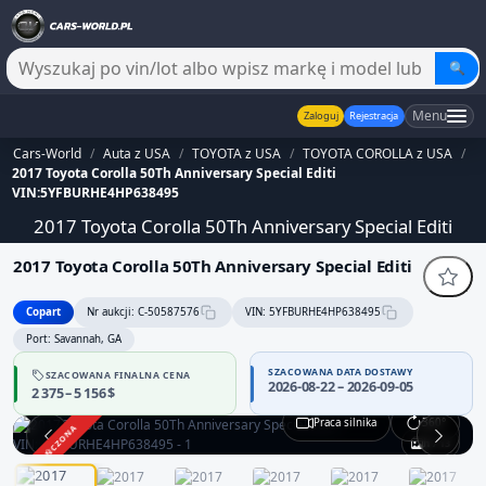
🔍
Menu
Zaloguj
Rejestracja
Cars-World
/
Auta z USA
/
TOYOTA z USA
/
TOYOTA COROLLA z USA
/
2017 Toyota Corolla 50Th Anniversary Special Editi
VIN:5YFBURHE4HP638495
2017 Toyota Corolla 50Th Anniversary Special Editi
2017 Toyota Corolla 50Th Anniversary Special Editi
Copart
Nr aukcji: C-50587576
VIN: 5YFBURHE4HP638495
Port: Savannah, GA
SZACOWANA DATA DOSTAWY
SZACOWANA FINALNA CENA
2026-08-22 – 2026-09-05
2 375 – 5 156 $
Praca silnika
360°
ZAKOŃCZONA
1 / 13