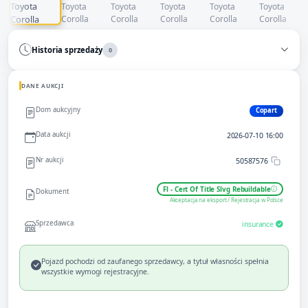
Historia sprzedaży
0
DANE AUKCJI
Dom aukcyjny
Copart
Data aukcji
2026-07-10 16:00
Nr aukcji
50587576
Fl - Cert Of Title Slvg Rebuildable
Dokument
Akceptacja na eksport / Rejestracja w Polsce
Sprzedawca
insurance
Pojazd pochodzi od zaufanego sprzedawcy, a tytuł własności spełnia
wszystkie wymogi rejestracyjne.