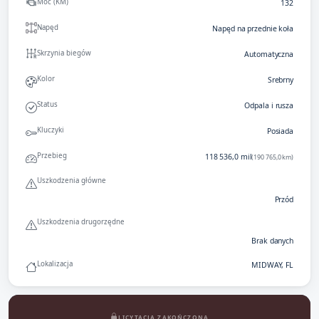
Moc (KM)
132
Napęd
Napęd na przednie koła
Skrzynia biegów
Automatyczna
Kolor
Srebrny
Status
Odpala i rusza
Kluczyki
Posiada
Przebieg
118 536,0 mil
(190 765,0 km)
Uszkodzenia główne
Przód
Uszkodzenia drugorzędne
Brak danych
Lokalizacja
MIDWAY, FL
LICYTACJA ZAKOŃCZONA