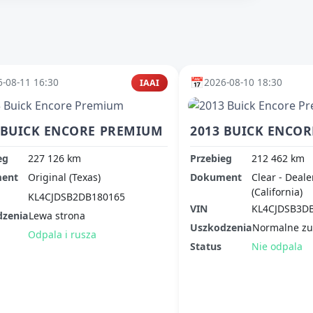
📅
-08-11 16:30
2026-08-10 18:30
IAAI
 BUICK ENCORE PREMIUM
2013 BUICK ENCO
eg
227 126 km
Przebieg
212 462 km
ent
Original (Texas)
Dokument
Clear - Deale
(California)
KL4CJDSB2DB180165
VIN
KL4CJDSB3D
dzenia
Lewa strona
Uszkodzenia
Normalne zu
Odpala i rusza
Status
Nie odpala