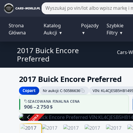
Strona
Katalog
Pojazdy
Szybkie
Główna
Aukcji
▾
▾
Filtry
▾
2017 Buick Encore
Cars-W
Preferred
2017 Buick Encore Preferred
Copart
Nr aukcji: C-50586636
VIN: KL4CJESB5HB149
SZACOWANA FINALNA CENA
906 – 2 750 $
ZAKOŃCZONA