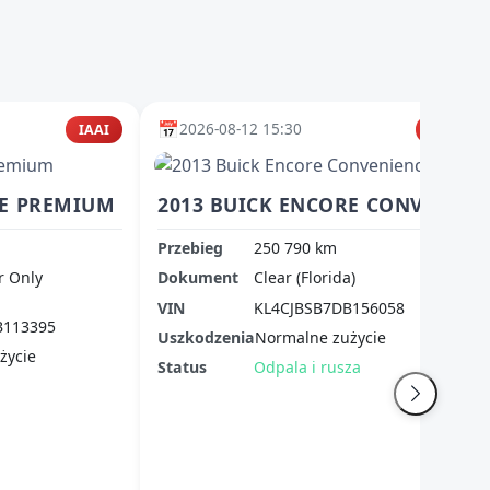
📅
2026-08-12 15:30
IAAI
IAAI
RE PREMIUM
2013 BUICK ENCORE CONVENIENCE
Przebieg
250 790 km
r Only
Dokument
Clear (Florida)
VIN
KL4CJBSB7DB156058
B113395
Uszkodzenia
Normalne zużycie
życie
Status
Odpala i rusza