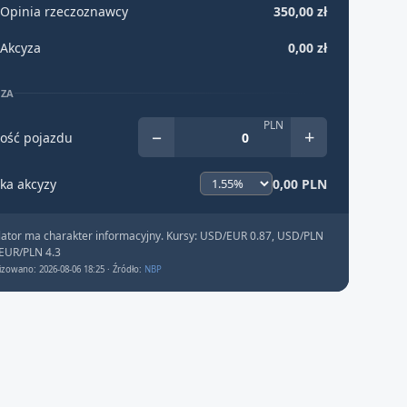
Opinia rzeczoznawcy
350,00 zł
Akcyza
0,00 zł
YZA
PLN
−
+
ość pojazdu
ka akcyzy
0,00 PLN
lator ma charakter informacyjny. Kursy: USD/EUR 0.87, USD/PLN
 EUR/PLN 4.3
izowano: 2026-08-06 18:25 · Źródło:
NBP