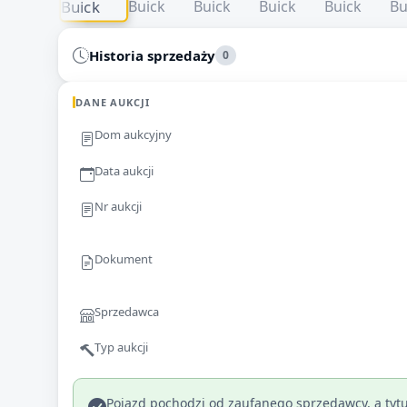
Historia sprzedaży
0
DANE AUKCJI
Dom aukcyjny
Data aukcji
Nr aukcji
Dokument
Sprzedawca
Typ aukcji
Pojazd pochodzi od zaufanego sprzedawcy, a tytu