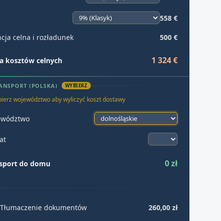
558 €
cja celna i rozładunek
500 €
1 324 €
 kosztów celnych
ANSPORT (POLSKA)
WYBIERZ
ierz województwo aby wyliczyć koszt dostawy
ewództwo
at
0 zł
sport do domu
Tłumaczenie dokumentów
260,00 zł