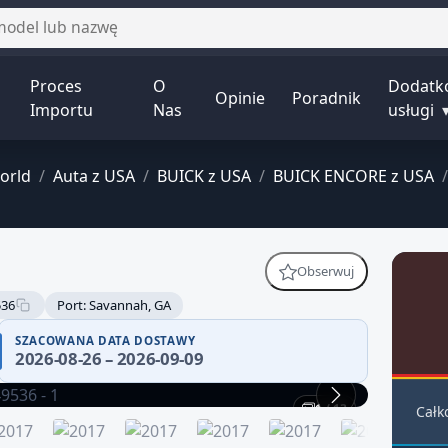
Proces
O
Dodatk
Opinie
Poradnik
Importu
Nas
usługi
orld
/
Auta z USA
/
BUICK z USA
/
BUICK ENCORE z USA
/
Obserwuj
536
Port: Savannah, GA
SZACOWANA DATA DOSTAWY
2026-08-26 – 2026-09-09
1 / 13
Całk