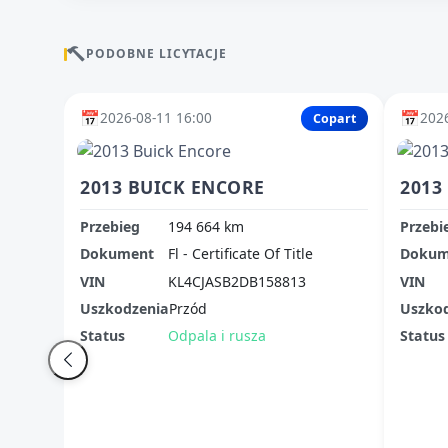
PODOBNE LICYTACJE
📅
📅
2026-08-11 16:00
2026
Copart
2013 BUICK ENCORE
2013
Przebieg
194 664 km
Przebi
Dokument
Fl - Certificate Of Title
Dokum
VIN
KL4CJASB2DB158813
VIN
Uszkodzenia
Przód
Uszko
Status
Odpala i rusza
Status