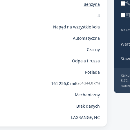
Benzyna
4
Napęd na wszystkie koła
AKC
Automatyczna
Wart
Czarny
Staw
Odpala i rusza
Posiada
Kalku
3.72,
164 256,0 mil
(264 344,0 km)
Zaktual
Mechaniczny
Brak danych
LAGRANGE, NC