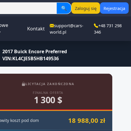
🔍
Zaloguj się
Rejestracja
owe
support@cars-
+48 731 298
Kontakt
▾
world.pl
346
2017 Buick Encore Preferred
VIN:KL4CJESB5HB149536
LICYTACJA ZAKOŃCZONA
FINALNA OFERTA
1 300 $
18 988,00 zł
owity koszt pod dom