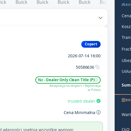
KO
Cena
Kosz
Tran
Copart
Frac
2026-07-14 16:00
Ubez
50586636
Usłu
Nc - Dealer Only Clean Title (P)
Suma
Akceptacja na eksport / Rejestracja
w Polsce
KO
trusted dealer
Cena Minimalna
Wart
CŁO
ł własności spełnia wszystkie wymogi