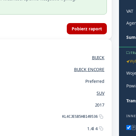
VAT
Agen
Pobierz raport
Suma
TR
BUICK
Wyb
BUICK ENCORE
Woj
Preferred
Powi
SUV
Tran
2017
INNE
KL4CJESB5HB149536
1.4l 4