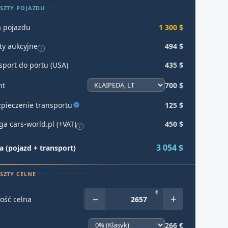
SZTY POJAZDU
 pojazdu
1 300 $
ty aukcyjne
494 $
sport do portu (USA)
435 $
ht
700 $
pieczenie transportu
125 $
ga cars-world.pl (+VAT)
450 $
3 054 $
 (pojazd + transport)
SZTY CELNE
€
−
+
ość celna
266 €