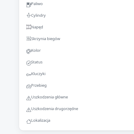
Paliwo
Cylindry
Napęd
Skrzynia biegów
Kolor
Status
Kluczyki
Przebieg
Uszkodzenia główne
Uszkodzenia drugorzędne
Lokalizacja