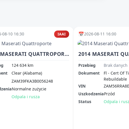
📅
-08-10 16:30
2026-08-11 16:00
IAAI
2011 MASERATI QUATTROPORTE
eg
124 634 km
Przebieg
Brak danych
ent
Clear (Alabama)
Dokument
Fl - Cert Of T
Rebuildable
ZAM39FKA3B0056248
VIN
ZAM56RRA8E
dzenia
Normalne zużycie
Uszkodzenia
Przód
Odpala i rusza
Status
Odpala i rus