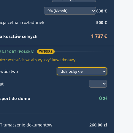
838 €
cja celna i rozładunek
500 €
1 737 €
 kosztów celnych
ANSPORT (POLSKA)
WYBIERZ
ierz województwo aby wyliczyć koszt dostawy
ewództwo
at
0 zł
sport do domu
Tłumaczenie dokumentów
260,00 zł