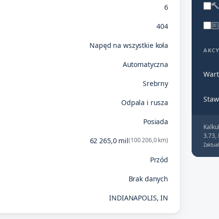
6
404
Napęd na wszystkie koła
AKC
Automatyczna
Wart
Srebrny
Staw
Odpala i rusza
Posiada
Kalku
3.73,
62 265,0 mil
(100 206,0 km)
Zaktual
Przód
Brak danych
INDIANAPOLIS, IN