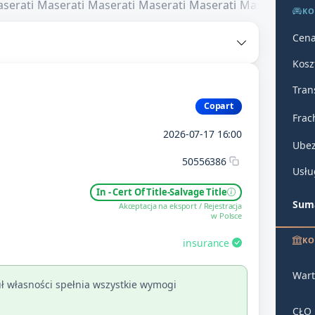
KO
Cena
Kosz
Tran
Copart
Frac
2026-07-17 16:00
Ubez
50556386
Usłu
In - Cert Of Title-Salvage Title
Suma
Akceptacja na eksport / Rejestracja
w Polsce
KO
insurance
Wart
ł własności spełnia wszystkie wymogi
CŁO