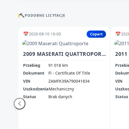
PODOBNE LICYTACJE
📅
📅
2026-08-10 16:00
2026
Copart
2009 MASERATI QUATTROPORTE
Przebieg
91 018 km
Przebi
Dokument
Fl - Certificate Of Title
Dokum
VIN
ZAMFK39A790041834
VIN
Uszkodzenia
Mechaniczny
Uszko
Status
Brak danych
Status