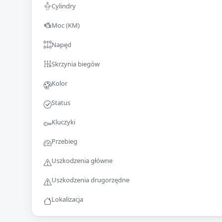
Cylindry
Moc (KM)
Napęd
Skrzynia biegów
Kolor
Status
Kluczyki
Przebieg
Uszkodzenia główne
Uszkodzenia drugorzędne
Lokalizacja