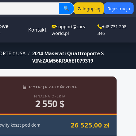
🔍
Zaloguj się
Rejestracja
owe
support@cars-
+48 731 298
Kontakt
▾
world.pl
346
RTE z USA
/
2014 Maserati Quattroporte S
VIN:ZAM56RRA6E1079319
LICYTACJA ZAKOŃCZONA
FINALNA OFERTA
2 550 $
26 525,00 zł
owity koszt pod dom