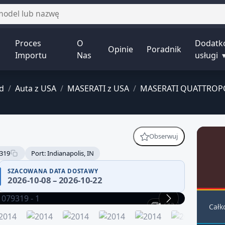
Proces
O
Dodatk
Opinie
Poradnik
Importu
Nas
usługi
d
/
Auta z USA
/
MASERATI z USA
/
MASERATI QUATTROPO
Obserwuj
319
Port: Indianapolis, IN
SZACOWANA DATA DOSTAWY
2026-10-08 – 2026-10-22
1 / 12
Całk