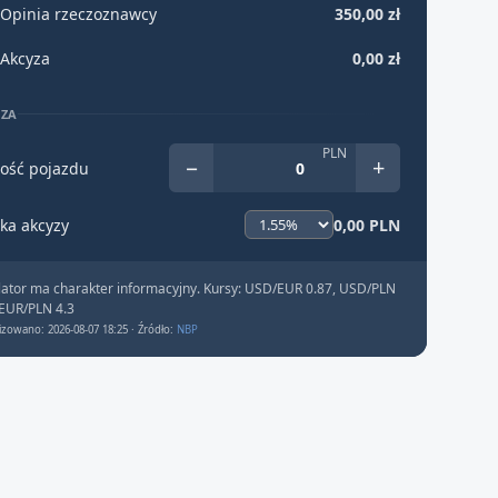
Opinia rzeczoznawcy
350,00 zł
Akcyza
0,00 zł
YZA
PLN
−
+
ość pojazdu
ka akcyzy
0,00 PLN
lator ma charakter informacyjny. Kursy: USD/EUR 0.87, USD/PLN
 EUR/PLN 4.3
izowano: 2026-08-07 18:25 · Źródło:
NBP