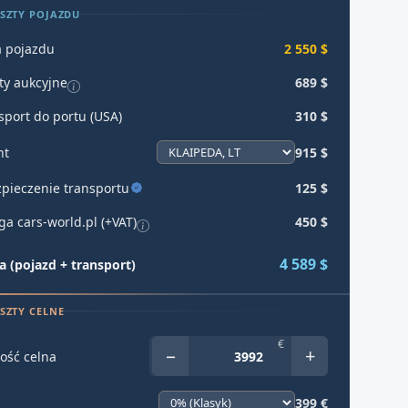
SZTY POJAZDU
 pojazdu
2 550 $
ty aukcyjne
689 $
sport do portu (USA)
310 $
ht
915 $
pieczenie transportu
125 $
ga cars-world.pl (+VAT)
450 $
4 589 $
 (pojazd + transport)
SZTY CELNE
€
−
+
ość celna
399 €