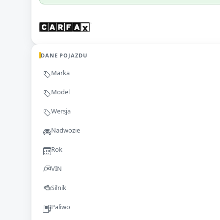
DANE POJAZDU
Marka
Model
Wersja
Nadwozie
Rok
VIN
Silnik
Paliwo