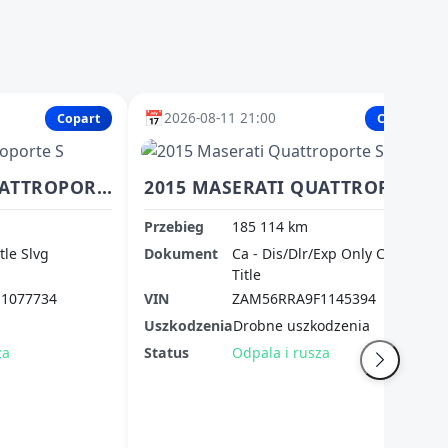
📅
2026-08-11 21:00
Copart
Copart
2014 MASERATI QUATTROPORTE S
2015 MASERATI QUATTROPORTE S
Przebieg
185 114 km
itle Slvg
Dokument
Ca - Dis/Dlr/Exp Only Clean
Title
1077734
VIN
ZAM56RRA9F1145394
Uszkodzenia
Drobne uszkodzenia
za
Status
Odpala i rusza