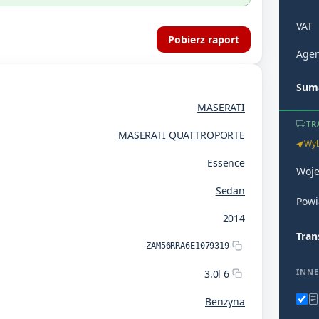
VAT
Pobierz raport
Agen
Suma
MASERATI
TR
MASERATI QUATTROPORTE
Wyb
Essence
Woj
Sedan
Powi
2014
Tran
ZAM56RRA6E1079319
INNE
3.0l 6
Benzyna