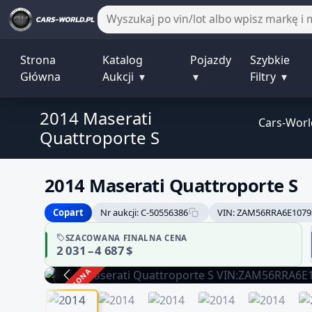
Strona
Katalog
Pojazdy
Szybkie
Główna
Aukcji
▾
▾
Filtry
▾
2014 Maserati
Cars-Worl
Quattroporte S
2014 Maserati Quattroporte S
Copart
Nr aukcji: C-50556386
VIN: ZAM56RRA6E1079
SZACOWANA FINALNA CENA
2 031 – 4 687 $
ZAKOŃCZONA