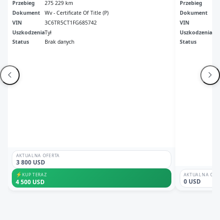
Przebieg
275 229 km
Przebieg
15
Dokument
Wv - Certificate Of Title (P)
Dokument
Fl 
VIN
3C6TR5CT1FG685742
VIN
3C
Uszkodzenia
Tył
Uszkodzenia
No
Status
Brak danych
Status
Odp
AKTUALNA OFERTA
3 800 USD
⚡
KUP TERAZ
AKTUALNA OFE
0 USD
4 500 USD