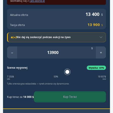
Skontaktuj się z
cars-world.pl
13 400
$
Aktualna oferta
13 900
Twoja oferta
$
Nie daj się zaskoczyć podczas aukcji na żywo
$
−
+
Szansa wygranej
Wysoka · 61%
7 250$
50%
18 937$
MIN
MAX
Tylko orientacyjna wskazówka — rynek zmienia się dynamicznie.
Kup Teraz
Kup teraz za
14 000 $