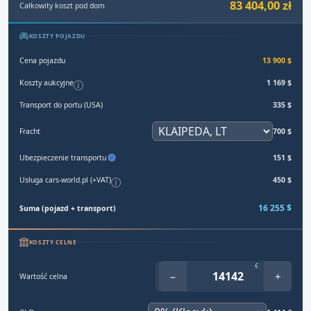
83 404,00 zł
Całkowity koszt pod dom
KOSZTY POJAZDU
Cena pojazdu
13 900 $
Koszty aukcyjne
1 169 $
Transport do portu (USA)
335 $
Fracht
700 $
Ubezpieczenie transportu
151 $
Usługa cars-world.pl (+VAT)
450 $
16 255 $
Suma (pojazd + transport)
KOSZTY CELNE
€
−
+
Wartość celna