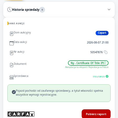
Historia sprzedaży
0
DANE AUKCJI
Dom aukcyjny
Copart
Data aukcji
2026-08-07 21:00
Nr aukcji
50547876
Ny - Certificate Of Title (P)
Dokument
Akceptacja na eksport / Rejestracja w Polsce
Sprzedawca
insurance
Pojazd pochodzi od zaufanego sprzedawcy, a tytuł własności spełnia
wszystkie wymogi rejestracyjne.
Pobierz raport