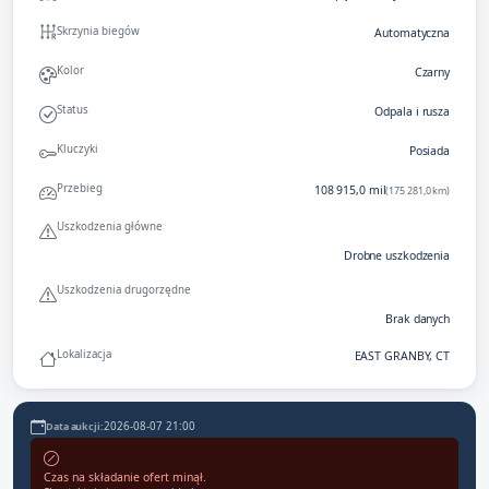
Skrzynia biegów
Automatyczna
Kolor
Czarny
Status
Odpala i rusza
Kluczyki
Posiada
Przebieg
108 915,0 mil
(175 281,0 km)
Uszkodzenia główne
Drobne uszkodzenia
Uszkodzenia drugorzędne
Brak danych
Lokalizacja
EAST GRANBY, CT
2026-08-07 21:00
Data aukcji:
Czas na składanie ofert minął.