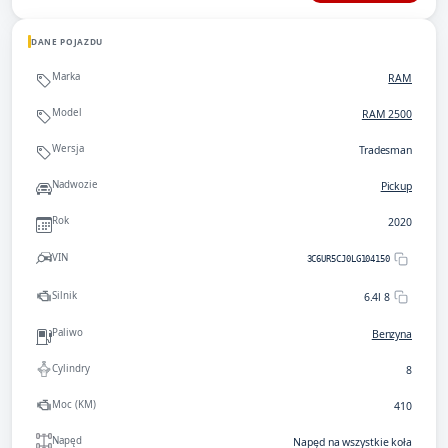
DANE POJAZDU
Marka
RAM
Model
RAM 2500
Wersja
Tradesman
Nadwozie
Pickup
Rok
2020
VIN
3C6UR5CJ0LG104150
Silnik
6.4l 8
Paliwo
Benzyna
Cylindry
8
Moc (KM)
410
Napęd
Napęd na wszystkie koła