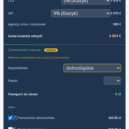
CŁO
1 414 €
VAT
2 970 €
Agencja celna i rozładunek
500 €
4 884 €
Suma kosztów celnych
TRANSPORT (POLSKA)
WYBIERZ
Wybierz województwo aby wyliczyć koszt dostawy
Województwo
Powiat
0 zł
Transport do domu
INNE
Tłumaczenie dokumentów
260,00 zł