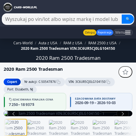
🔍
Menu
Zaloguj
Rejestracja
Cars-World
/
Auta z USA
/
RAM z USA
/
RAM 2500 z USA
/
2020 Ram 2500 Tradesman VIN:3C6UR5CJ0LG104150
2020 Ram 2500 Tradesman
2020 Ram 2500 Tradesman
Copart
Nr aukcji: C-50547876
VIN: 3C6UR5CJ0LG104150
Port: Elizabeth, NJ
SZACOWANA DATA DOSTAWY
SZACOWANA FINALNA CENA
2026-09-19 – 2026-10-03
7 250 – 18 937 $
Praca silnika
1 / 12