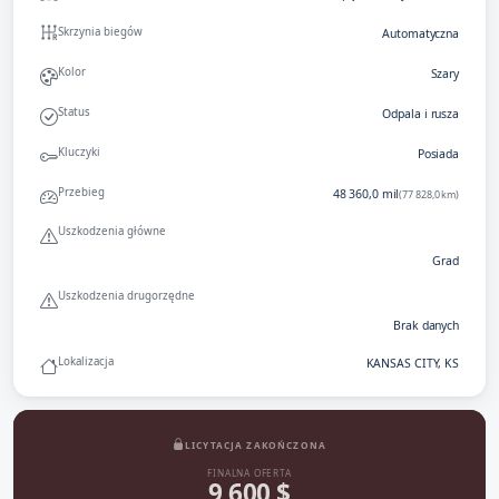
Skrzynia biegów
Automatyczna
Kolor
Szary
Status
Odpala i rusza
Kluczyki
Posiada
Przebieg
48 360,0 mil
(77 828,0 km)
Uszkodzenia główne
Grad
Uszkodzenia drugorzędne
Brak danych
Lokalizacja
KANSAS CITY, KS
LICYTACJA ZAKOŃCZONA
FINALNA OFERTA
9 600 $