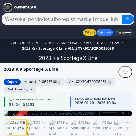
🔍
Menu
Zaloguj
Rejestracja
Cars-World
/
Auta z USA
/
KIA z USA
/
KIA SPORTAGE z USA
/
2023 Kia Sportage X Line VIN:5XYK6CAF2PG035039
2023 Kia Sportage X Line
2023 Kia Sportage X Line
Copart
Nr aukcji: C-50513746
VIN: 5XYK6CAF2PG035039
Port: Houston, TX
SZACOWANA DATA DOSTAWY
SZACOWANA FINALNA CENA
2026-09-20 – 2026-10-04
5 812 – 10 625 $
Praca silnika
ZAKOŃCZONA
1 / 13