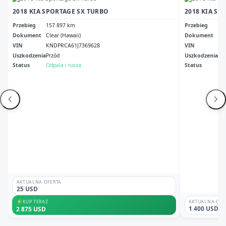
2018 KIA SPORTAGE SX TURBO
2018 KIA SP
Przebieg
157 897 km
Przebieg
12
Dokument
Clear (Hawaii)
Dokument
Oh 
VIN
KNDPRCA61J7369628
VIN
KN
Uszkodzenia
Przód
Uszkodzenia
Dr
Status
Odpala i rusza
Status
Odp
AKTUALNA OFERTA
25 USD
⚡
KUP TERAZ
AKTUALNA OFE
1 400 USD
2 875 USD