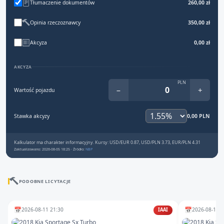
Tłumaczenie dokumentów
260,00 zł
Opinia rzeczoznawcy
350,00 zł
Akcyza
0,00 zł
AKCYZA
PLN
−
+
Wartość pojazdu
Stawka akcyzy
0,00 PLN
Kalkulator ma charakter informacyjny. Kursy: USD/EUR 0.87, USD/PLN 3.73, EUR/PLN 4.31
Zaktualizowano: 2026-08-05 18:25 · Źródło:
NBP
PODOBNE LICYTACJE
📅
📅
2026-08-11 21:30
2026-08-12 1
IAAI