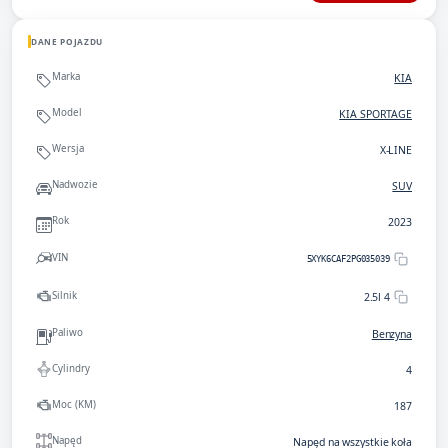
DANE POJAZDU
Marka
KIA
Model
KIA SPORTAGE
Wersja
X-LINE
Nadwozie
SUV
Rok
2023
VIN
5XYK6CAF2PG035039
Silnik
2.5l 4
Paliwo
Benzyna
Cylindry
4
Moc (KM)
187
Napęd
Napęd na wszystkie koła