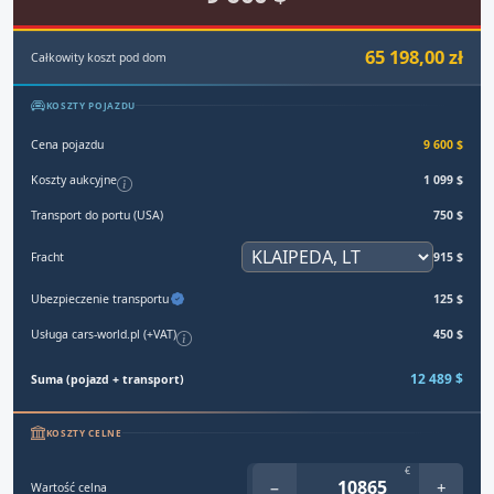
65 198,00 zł
Całkowity koszt pod dom
KOSZTY POJAZDU
Cena pojazdu
9 600 $
Koszty aukcyjne
1 099 $
Transport do portu (USA)
750 $
Fracht
915 $
Ubezpieczenie transportu
125 $
Usługa cars-world.pl (+VAT)
450 $
12 489 $
Suma (pojazd + transport)
KOSZTY CELNE
€
−
+
Wartość celna