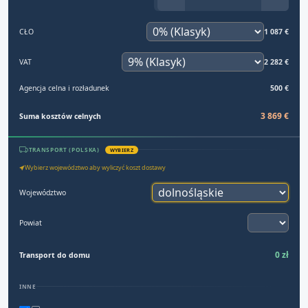
CŁO
1 087 €
VAT
2 282 €
Agencja celna i rozładunek
500 €
3 869 €
Suma kosztów celnych
TRANSPORT (POLSKA)
WYBIERZ
Wybierz województwo aby wyliczyć koszt dostawy
Województwo
Powiat
0 zł
Transport do domu
INNE