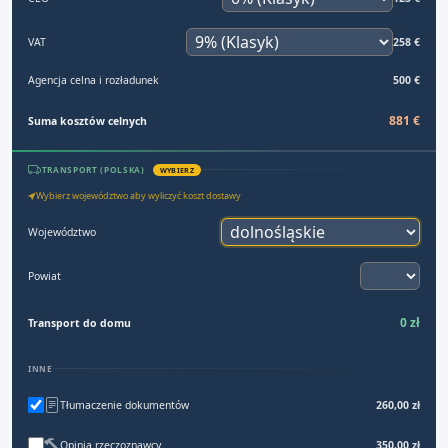
VAT
258 €
Agencja celna i rozładunek
500 €
881 €
Suma kosztów celnych
TRANSPORT (POLSKA)
WYBIERZ
Wybierz województwo aby wyliczyć koszt dostawy
Województwo
Powiat
0 zł
Transport do domu
INNE
Tłumaczenie dokumentów
260,00 zł
Opinia rzeczoznawcy
350,00 zł