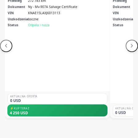
Przebieg
272 783 km
Przebieg
25
Dokument
Ny - Mv-907A Salvage Certificate
Dokument
Ri 
VIN
KNAE15LAXJ6013113
VIN
KN
Uszkodzenia
boczne
Uszkodzenia
Pr
Status
Odpala i rusza
Status
Odp
AKTUALNA OFERTA
0 USD
⚡
KUP TERAZ
AKTUALNA OFE
0 USD
4 250 USD