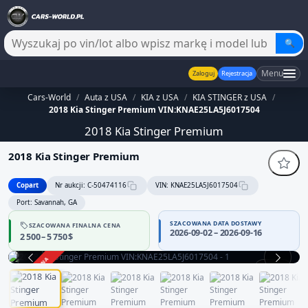
🔍
Menu
Zaloguj
Rejestracja
Cars-World
/
Auta z USA
/
KIA z USA
/
KIA STINGER z USA
/
2018 Kia Stinger Premium VIN:KNAE25LA5J6017504
2018 Kia Stinger Premium
2018 Kia Stinger Premium
Copart
Nr aukcji: C-50474116
VIN: KNAE25LA5J6017504
Port: Savannah, GA
SZACOWANA DATA DOSTAWY
SZACOWANA FINALNA CENA
2026-09-02 – 2026-09-16
2 500 – 5 750 $
ZAKOŃCZONA
1 / 13