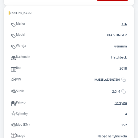
DANE POJAZDU
Marka
KIA
Model
KIA STINGER
Wersja
Premium
Nadwozie
Hatchback
Rok
2018
VIN
KNAE25LA5J6017504
Silnik
2.0l 4
Paliwo
Benzyna
Cylindry
4
Moc (KM)
252
Napęd
Napęd na tylne koła