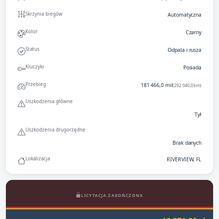
Skrzynia biegów
Automatyczna
Kolor
Czarny
Status
Odpala i rusza
Kluczyki
Posiada
Przebieg
181 466,0 mil
(292 040,0 km)
Uszkodzenia główne
Tył
Uszkodzenia drugorzędne
Brak danych
Lokalizacja
RIVERVIEW, FL
LICYTACJA ZAKOŃCZONA