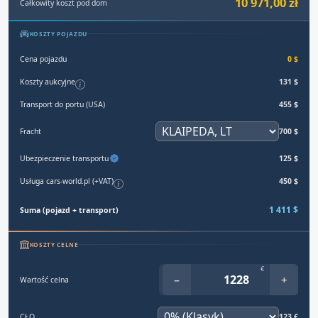
10 971,00 zł
Całkowity koszt pod dom
KOSZTY POJAZDU
Cena pojazdu
0 $
Koszty aukcyjne
131 $
Transport do portu (USA)
455 $
Fracht
700 $
Ubezpieczenie transportu
125 $
Usługa cars-world.pl (+VAT)
450 $
1 411 $
Suma (pojazd + transport)
KOSZTY CELNE
€
−
+
Wartość celna
CŁO
123 €