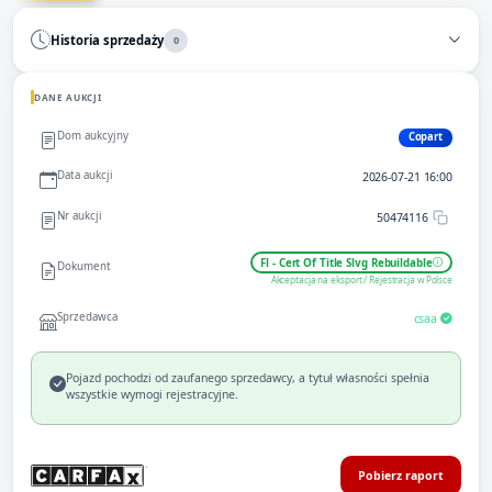
Historia sprzedaży
0
DANE AUKCJI
Dom aukcyjny
Copart
Data aukcji
2026-07-21 16:00
Nr aukcji
50474116
Fl - Cert Of Title Slvg Rebuildable
Dokument
Akceptacja na eksport / Rejestracja w Polsce
Sprzedawca
csaa
Pojazd pochodzi od zaufanego sprzedawcy, a tytuł własności spełnia
wszystkie wymogi rejestracyjne.
Pobierz raport