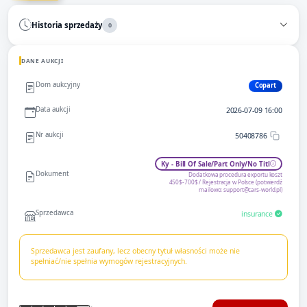
Historia sprzedaży
0
DANE AUKCJI
Dom aukcyjny
Copart
Data aukcji
2026-07-09 16:00
Nr aukcji
50408786
Ky - Bill Of Sale/Part Only/No Titl
Dokument
Dodatkowa procedura exportu koszt
450$-700$ / Rejestracja w Polsce (potwierdź
mailowo:
support@cars-world.pl
)
Sprzedawca
insurance
Sprzedawca jest zaufany, lecz obecny tytuł własności może nie
spełniać/nie spełnia wymogów rejestracyjnych.