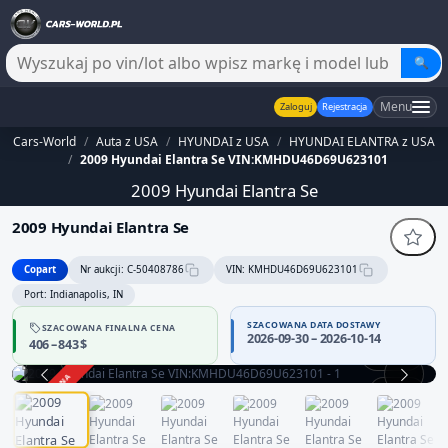
🔍
Menu
Zaloguj
Rejestracja
Cars-World
/
Auta z USA
/
HYUNDAI z USA
/
HYUNDAI ELANTRA z USA
/
2009 Hyundai Elantra Se VIN:KMHDU46D69U623101
2009 Hyundai Elantra Se
2009 Hyundai Elantra Se
Copart
Nr aukcji: C-50408786
VIN: KMHDU46D69U623101
Port: Indianapolis, IN
SZACOWANA DATA DOSTAWY
SZACOWANA FINALNA CENA
2026-09-30 – 2026-10-14
406 – 843 $
360°
ZAKOŃCZONA
1 / 13