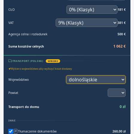
CŁO
181 €
VAT
381 €
Agencja celna i rozładunek
500 €
1 062 €
Suma kosztów celnych
TRANSPORT (POLSKA)
WYBIERZ
Wybierz województwo aby wyliczyć koszt dostawy
Województwo
Powiat
0 zł
Transport do domu
INNE
Tłumaczenie dokumentów
260,00 zł