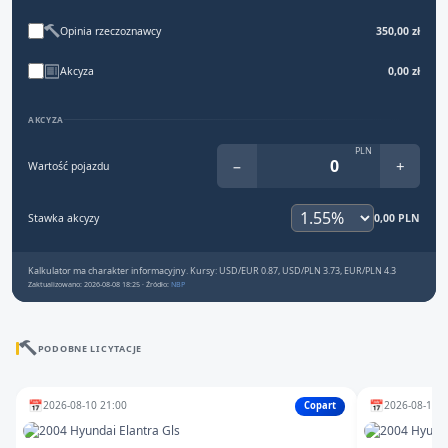
Opinia rzeczoznawcy
350,00 zł
Akcyza
0,00 zł
AKCYZA
PLN
−
+
Wartość pojazdu
Stawka akcyzy
0,00 PLN
Kalkulator ma charakter informacyjny. Kursy: USD/EUR 0.87, USD/PLN 3.73, EUR/PLN 4.3
Zaktualizowano: 2026-08-08 18:25 · Źródło:
NBP
PODOBNE LICYTACJE
📅
📅
2026-08-10 21:00
2026-08-11 1
Copart