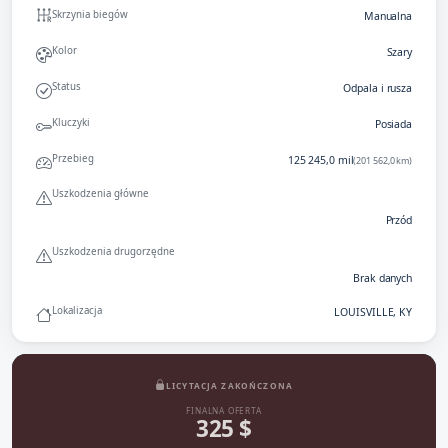
Skrzynia biegów
Manualna
Kolor
Szary
Status
Odpala i rusza
Kluczyki
Posiada
Przebieg
125 245,0 mil
(201 562,0 km)
Uszkodzenia główne
Przód
Uszkodzenia drugorzędne
Brak danych
Lokalizacja
LOUISVILLE, KY
LICYTACJA ZAKOŃCZONA
FINALNA OFERTA
325 $