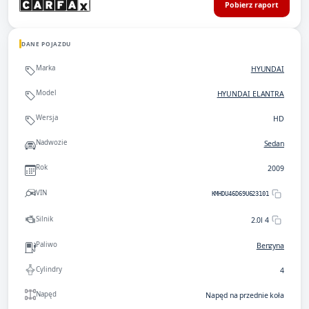
Pobierz raport
DANE POJAZDU
Marka
HYUNDAI
Model
HYUNDAI ELANTRA
Wersja
HD
Nadwozie
Sedan
Rok
2009
VIN
KMHDU46D69U623101
Silnik
2.0l 4
Paliwo
Benzyna
Cylindry
4
Napęd
Napęd na przednie koła