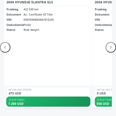
2004 HYUNDAI ELANTRA GLS
2004 HYUND
Przebieg
422 030 km
Przebieg
72
Dokument
Az - Certificate Of Title
Dokument
Cle
VIN
KMHDN46D84U916245
VIN
KM
Uszkodzenia
Przód
Uszkodzenia
No
Status
Brak danych
Status
Odp
AKTUALNA OFERTA
AKTUALNA OFE
475 USD
0 USD
⚡
⚡
KUP TERAZ
KUP TERAZ
1 200 USD
500 USD