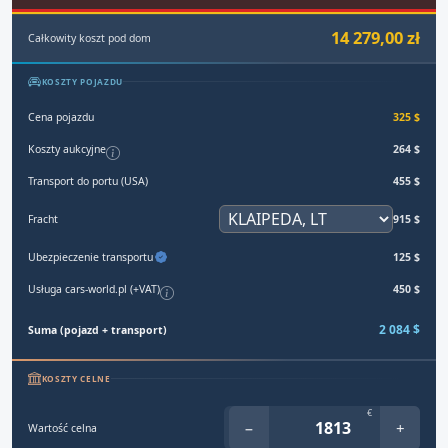
14 279,00 zł
Całkowity koszt pod dom
KOSZTY POJAZDU
Cena pojazdu
325 $
Koszty aukcyjne
264 $
Transport do portu (USA)
455 $
Fracht
915 $
Ubezpieczenie transportu
125 $
Usługa cars-world.pl (+VAT)
450 $
2 084 $
Suma (pojazd + transport)
KOSZTY CELNE
€
−
+
Wartość celna