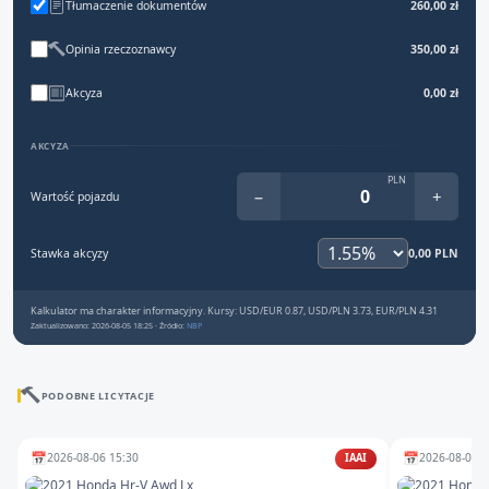
Tłumaczenie dokumentów
260,00 zł
Opinia rzeczoznawcy
350,00 zł
Akcyza
0,00 zł
AKCYZA
PLN
−
+
Wartość pojazdu
Stawka akcyzy
0,00 PLN
Kalkulator ma charakter informacyjny. Kursy: USD/EUR 0.87, USD/PLN 3.73, EUR/PLN 4.31
Zaktualizowano: 2026-08-05 18:25 · Źródło:
NBP
PODOBNE LICYTACJE
📅
📅
2026-08-06 15:30
2026-08-06 1
IAAI