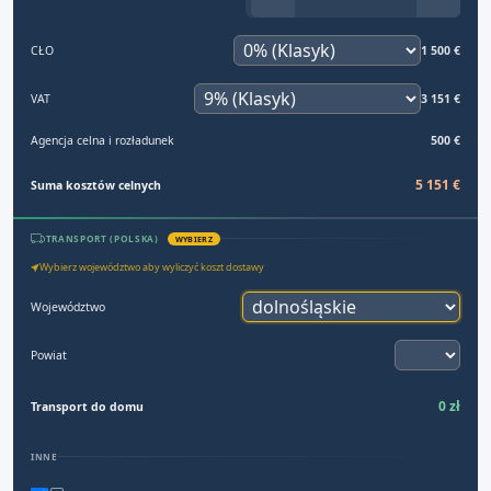
CŁO
1 500 €
VAT
3 151 €
Agencja celna i rozładunek
500 €
5 151 €
Suma kosztów celnych
TRANSPORT (POLSKA)
WYBIERZ
Wybierz województwo aby wyliczyć koszt dostawy
Województwo
Powiat
0 zł
Transport do domu
INNE