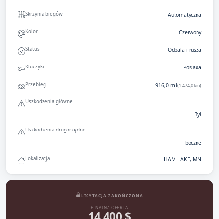
Skrzynia biegów
Automatyczna
Kolor
Czerwony
Status
Odpala i rusza
Kluczyki
Posiada
Przebieg
916,0 mil
(1 474,0 km)
Uszkodzenia główne
Tył
Uszkodzenia drugorzędne
boczne
Lokalizacja
HAM LAKE, MN
LICYTACJA ZAKOŃCZONA
FINALNA OFERTA
14 400 $