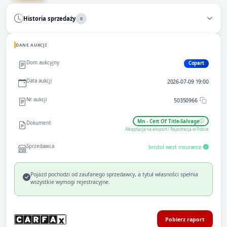
Historia sprzedaży
0
DANE AUKCJI
Dom aukcyjny
Copart
Data aukcji
2026-07-09 19:00
Nr aukcji
50350966
Mn - Cert Of Title-Salvage
Dokument
Akceptacja na eksport / Rejestracja w Polsce
Sprzedawca
bristol west insurance
Pojazd pochodzi od zaufanego sprzedawcy, a tytuł własności spełnia
wszystkie wymogi rejestracyjne.
Pobierz raport