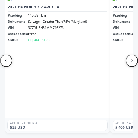
2021 HONDA HR-V AWD LX
2021 HONDA
Przebieg
145 581 km
Przebieg
11
Dokument
Salvage - Greater Than 75% (Maryland)
Dokument
Sal
VIN
3CZRU6H31MM746273
VIN
3C
Uszkodzenia
Przód
Uszkodzenia
Pr
Status
Odpala i rusza
Status
Odp
AKTUALNA OFERTA
AKTUALNA OFE
525 USD
5 400 USD