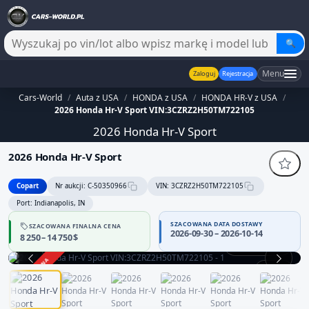
🔍
Menu
Zaloguj
Rejestracja
Cars-World
/
Auta z USA
/
HONDA z USA
/
HONDA HR-V z USA
/
2026 Honda Hr-V Sport VIN:3CZRZ2H50TM722105
2026 Honda Hr-V Sport
2026 Honda Hr-V Sport
Copart
Nr aukcji: C-50350966
VIN: 3CZRZ2H50TM722105
Port: Indianapolis, IN
SZACOWANA DATA DOSTAWY
SZACOWANA FINALNA CENA
2026-09-30 – 2026-10-14
8 250 – 14 750 $
Praca silnika
ZAKOŃCZONA
1 / 14