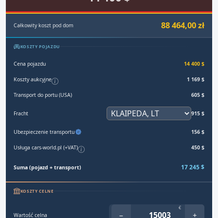
88 464,00 zł
Całkowity koszt pod dom
KOSZTY POJAZDU
Cena pojazdu
14 400 $
Koszty aukcyjne
1 169 $
Transport do portu (USA)
605 $
Fracht
915 $
Ubezpieczenie transportu
156 $
Usługa cars-world.pl (+VAT)
450 $
17 245 $
Suma (pojazd + transport)
KOSZTY CELNE
€
−
+
Wartość celna