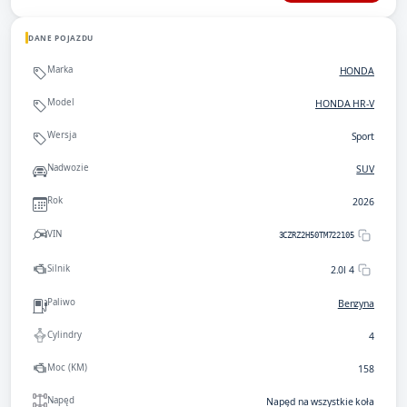
DANE POJAZDU
Marka
HONDA
Model
HONDA HR-V
Wersja
Sport
Nadwozie
SUV
Rok
2026
VIN
3CZRZ2H50TM722105
Silnik
2.0l 4
Paliwo
Benzyna
Cylindry
4
Moc (KM)
158
Napęd
Napęd na wszystkie koła