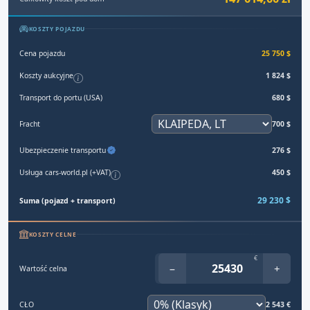
KOSZTY POJAZDU
Cena pojazdu
25 750 $
Koszty aukcyjne
1 824 $
Transport do portu (USA)
680 $
Fracht
700 $
Ubezpieczenie transportu
276 $
Usługa cars-world.pl (+VAT)
450 $
29 230 $
Suma (pojazd + transport)
KOSZTY CELNE
€
−
+
Wartość celna
CŁO
2 543 €