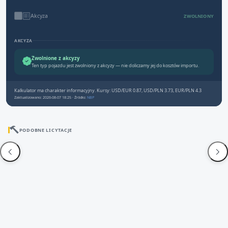
Akcyza
ZWOLNIONY
AKCYZA
Zwolnione z akcyzy
Ten typ pojazdu jest zwolniony z akcyzy — nie doliczamy jej do kosztów importu.
Kalkulator ma charakter informacyjny. Kursy: USD/EUR 0.87, USD/PLN 3.73, EUR/PLN 4.3
Zaktualizowano: 2026-08-07 18:25 · Źródło:
NBP
PODOBNE LICYTACJE