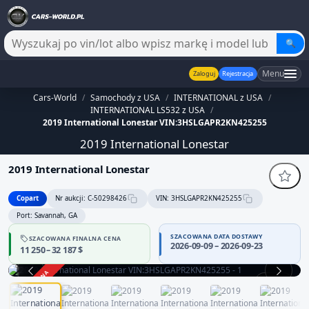
🔍
Menu
Zaloguj
Rejestracja
Cars-World
/
Samochody z USA
/
INTERNATIONAL z USA
/
INTERNATIONAL LS532 z USA
/
2019 International Lonestar VIN:3HSLGAPR2KN425255
2019 International Lonestar
2019 International Lonestar
Copart
Nr aukcji: C-50298426
VIN: 3HSLGAPR2KN425255
Port: Savannah, GA
SZACOWANA DATA DOSTAWY
SZACOWANA FINALNA CENA
2026-09-09 – 2026-09-23
11 250 – 32 187 $
ZAKOŃCZONA
1 / 10