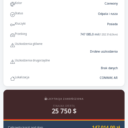
Kolor
Czerwony
Status
Odpala i rusza
Kluczyki
Posiada
Przebieg
747 085,0 mil
(1 202 314,0 km)
Uszkodzenia główne
Drobne uszkodzenia
Uszkodzenia drugorzędne
Brak danych
Lokalizacja
CONWAY, AR
LICYTACJA ZAKOŃCZONA
FINALNA OFERTA
25 750 $
147 014,00 zł
Całkowity koszt pod dom