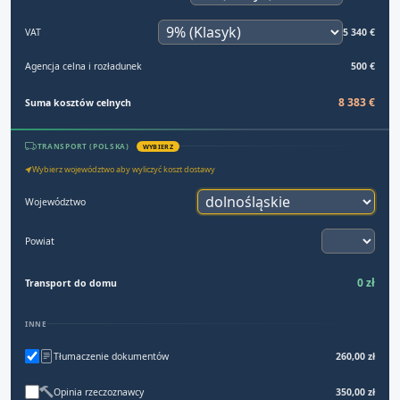
VAT
5 340 €
Agencja celna i rozładunek
500 €
8 383 €
Suma kosztów celnych
TRANSPORT (POLSKA)
WYBIERZ
Wybierz województwo aby wyliczyć koszt dostawy
Województwo
Powiat
0 zł
Transport do domu
INNE
Tłumaczenie dokumentów
260,00 zł
Opinia rzeczoznawcy
350,00 zł