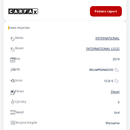
Pobierz raport
DANE POJAZDU
Marka
INTERNATIONAL
Model
INTERNATIONAL LS532
Rok
2019
VIN
3HSLGAPR2KN425255
Silnik
15.0l 6
Paliwo
Diesel
Cylindry
6
Napęd
6x4
Skrzynia biegów
Manualna