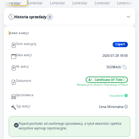
Historia sprzedaży
0
DANE AUKCJI
Dom aukcyjny
Copart
Data aukcji
2026-07-28 18:00
Nr aukcji
50298426
Ar - Certificate Of Title
Dokument
Akceptacja na eksport / Rejestracja w Polsce
Sprzedawca
insurance
Typ aukcji
Cena Minimalna
Pojazd pochodzi od zaufanego sprzedawcy, a tytuł własności spełnia
wszystkie wymogi rejestracyjne.