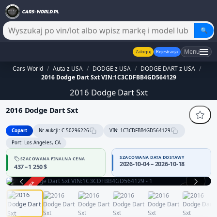
🔍
Menu
Zaloguj
Rejestracja
Cars-World
/
Auta z USA
/
DODGE z USA
/
DODGE DART z USA
/
2016 Dodge Dart Sxt VIN:1C3CDFBB4GD564129
2016 Dodge Dart Sxt
2016 Dodge Dart Sxt
Copart
Nr aukcji: C-50296226
VIN: 1C3CDFBB4GD564129
Port: Los Angeles, CA
SZACOWANA DATA DOSTAWY
SZACOWANA FINALNA CENA
2026-10-04 – 2026-10-18
437 – 1 250 $
ZAKOŃCZONA
1 / 13