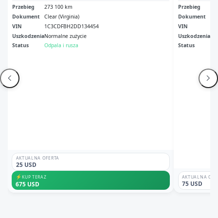
Przebieg
273 100 km
Przebieg
14
Dokument
Clear (Virginia)
Dokument
Ori
VIN
1C3CDFBH2DD134454
VIN
1C
Uszkodzenia
Normalne zużycie
Uszkodzenia
No
Status
Odpala i rusza
Status
Ni
AKTUALNA OFERTA
25 USD
⚡
KUP TERAZ
AKTUALNA OFE
75 USD
675 USD