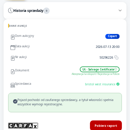
Historia sprzedaży
0
DANE AUKCJI
Dom aukcyjny
Copart
Data aukcji
2026-07-13 20:00
Nr aukcji
50296226
Ut - Salvage Certificate
Dokument
Akceptacja na eksport / Rejestracja w Polsce
Sprzedawca
bristol west insurance
Pojazd pochodzi od zaufanego sprzedawcy, a tytuł własności spełnia
wszystkie wymogi rejestracyjne.
Pobierz raport