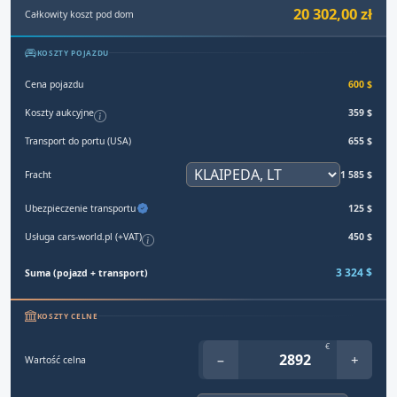
20 302,00 zł
Całkowity koszt pod dom
KOSZTY POJAZDU
Cena pojazdu
600 $
Koszty aukcyjne
359 $
Transport do portu (USA)
655 $
Fracht
1 585 $
Ubezpieczenie transportu
125 $
Usługa cars-world.pl (+VAT)
450 $
3 324 $
Suma (pojazd + transport)
KOSZTY CELNE
€
−
+
Wartość celna