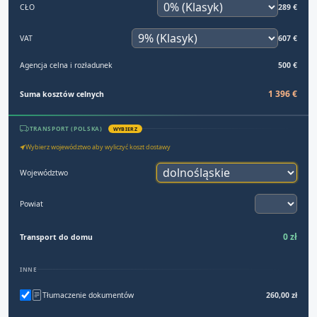
CŁO
289 €
VAT
607 €
Agencja celna i rozładunek
500 €
1 396 €
Suma kosztów celnych
TRANSPORT (POLSKA)
WYBIERZ
Wybierz województwo aby wyliczyć koszt dostawy
Województwo
Powiat
0 zł
Transport do domu
INNE
Tłumaczenie dokumentów
260,00 zł