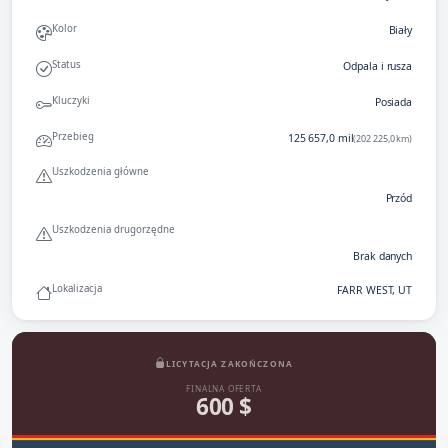
Kolor
Biały
Status
Odpala i rusza
Kluczyki
Posiada
Przebieg
125 657,0 mil
(202 225,0 km)
Uszkodzenia główne
Przód
Uszkodzenia drugorzędne
Brak danych
Lokalizacja
FARR WEST, UT
LICYTACJA ZAKOŃCZONA
FINALNA OFERTA
600 $