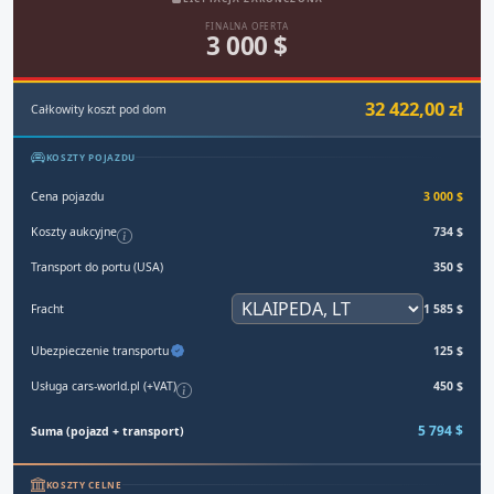
FINALNA OFERTA
3 000 $
32 422,00 zł
Całkowity koszt pod dom
KOSZTY POJAZDU
Cena pojazdu
3 000 $
Koszty aukcyjne
734 $
Transport do portu (USA)
350 $
Fracht
1 585 $
Ubezpieczenie transportu
125 $
Usługa cars-world.pl (+VAT)
450 $
5 794 $
Suma (pojazd + transport)
KOSZTY CELNE