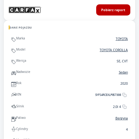
Pobierz raport
DANE POJAZDU
Marka
TOYOTA
Model
TOYOTA COROLLA
Wersja
SE, CVT
Nadwozie
Sedan
Rok
2020
VIN
5YFS4RCEXLP057308
Silnik
2.0l 4
Paliwo
Benzyna
Cylindry
4