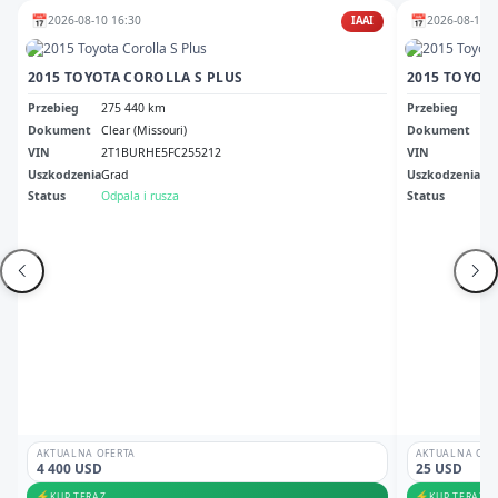
📅
📅
2026-08-10 16:30
2026-08-12 1
IAAI
2015 TOYOTA COROLLA S PLUS
2015 TOYOTA
Przebieg
275 440 km
Przebieg
30
Dokument
Clear (Missouri)
Dokument
Bil
VIN
2T1BURHE5FC255212
VIN
2T
Uszkodzenia
Grad
Uszkodzenia
Pr
Status
Odpala i rusza
Status
Odp
AKTUALNA OFERTA
AKTUALNA OFE
4 400 USD
25 USD
⚡
⚡
KUP TERAZ
KUP TERAZ