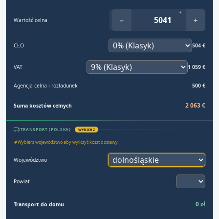
€
−
+
Wartość celna
CŁO
504 €
VAT
1 059 €
Agencja celna i rozładunek
500 €
2 063 €
Suma kosztów celnych
TRANSPORT (POLSKA)
WYBIERZ
Wybierz województwo aby wyliczyć koszt dostawy
Województwo
Powiat
0 zł
Transport do domu