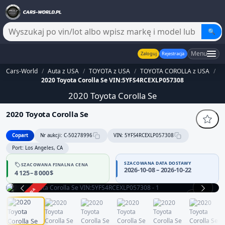
🔍
Menu
Zaloguj
Rejestracja
Cars-World
/
Auta z USA
/
TOYOTA z USA
/
TOYOTA COROLLA z USA
/
2020 Toyota Corolla Se VIN:5YFS4RCEXLP057308
2020 Toyota Corolla Se
2020 Toyota Corolla Se
Copart
Nr aukcji: C-50278996
VIN: 5YFS4RCEXLP057308
Port: Los Angeles, CA
SZACOWANA DATA DOSTAWY
SZACOWANA FINALNA CENA
2026-10-08 – 2026-10-22
4 125 – 8 000 $
ZAKOŃCZONA
1 / 13