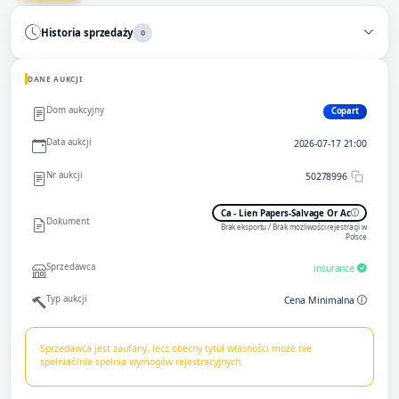
Historia sprzedaży
0
DANE AUKCJI
Dom aukcyjny
Copart
Data aukcji
2026-07-17 21:00
Nr aukcji
50278996
Ca - Lien Papers-Salvage Or Ac
Dokument
Brak eksportu / Brak możliwości rejestracji w
Polsce
Sprzedawca
insurance
Typ aukcji
Cena Minimalna
Sprzedawca jest zaufany, lecz obecny tytuł własności może nie
spełniać/nie spełnia wymogów rejestracyjnych.