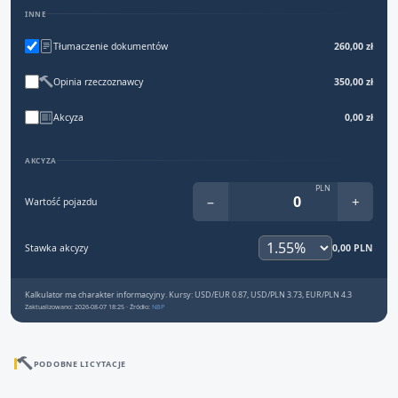
INNE
Tłumaczenie dokumentów
260,00 zł
Opinia rzeczoznawcy
350,00 zł
Akcyza
0,00 zł
AKCYZA
PLN
−
+
Wartość pojazdu
Stawka akcyzy
0,00 PLN
Kalkulator ma charakter informacyjny. Kursy: USD/EUR 0.87, USD/PLN 3.73, EUR/PLN 4.3
Zaktualizowano: 2026-08-07 18:25 · Źródło:
NBP
PODOBNE LICYTACJE