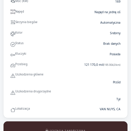
Moc (KM)
169
Napęd
Napęd na jedną oś
Skrzynia biegów
Automatyczna
Kolor
Srebrny
Status
Brak danych
Kluczyki
Posiada
Przebieg
121 170,0 mil
(195 004,0 km)
Uszkodzenia główne
Przód
Uszkodzenia drugorzędne
Tył
Lokalizacja
VAN NUYS, CA
LICYTACJA ZAKOŃCZONA