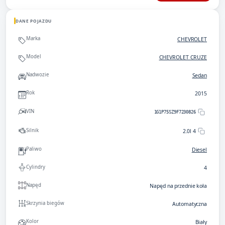
DANE POJAZDU
Marka
CHEVROLET
Model
CHEVROLET CRUZE
Nadwozie
Sedan
Rok
2015
VIN
1G1P75SZ9F7230826
Silnik
2.0l 4
Paliwo
Diesel
Cylindry
4
Napęd
Napęd na przednie koła
Skrzynia biegów
Automatyczna
Kolor
Biały