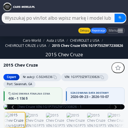
🔍
Menu
Zaloguj
Rejestracja
Cars-World
/
Auta z USA
/
CHEVROLET z USA
/
CHEVROLET CRUZE z USA
/
2015 Chev Cruze VIN:1G1P75SZ9F7230826
2015 Chev Cruze
2015 Chev Cruze
Copart
Nr aukcji: C-50249236
VIN: 1G1P75SZ9F7230826
Port: Savannah, GA
SZACOWANA DATA DOSTAWY
SZACOWANA FINALNA CENA
2026-09-23 – 2026-10-07
406 – 1 156 $
1 / 12