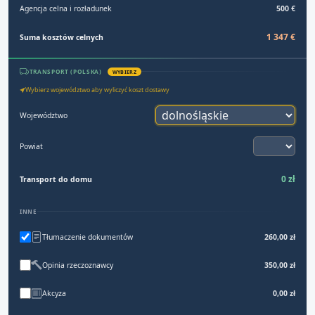
Agencja celna i rozładunek
500 €
1 347 €
Suma kosztów celnych
TRANSPORT (POLSKA)
WYBIERZ
Wybierz województwo aby wyliczyć koszt dostawy
Województwo
Powiat
0 zł
Transport do domu
INNE
Tłumaczenie dokumentów
260,00 zł
Opinia rzeczoznawcy
350,00 zł
Akcyza
0,00 zł