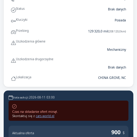
Status
Brak danych
Kluczyki
Posiada
Przebieg
129 320,0 mil
(208 120,0 km)
Uszkodzenia główne
Mechaniczny
Uszkodzenia drugorzędne
Brak danych
Lokalizacja
CHINA GROVE, NC
2026-08-11 03:00
Data aukcji:
Czas na składanie ofert minął.
Skontaktuj się z
cars-world.pl
900
$
Aktualna oferta