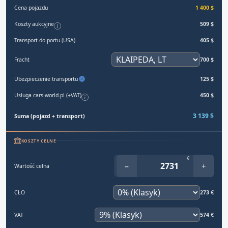
Cena pojazdu
1 400 $
Koszty aukcyjne
509 $
Transport do portu (USA)
405 $
Fracht
700 $
Ubezpieczenie transportu
125 $
Usługa cars-world.pl (+VAT)
450 $
3 139 $
Suma (pojazd + transport)
KOSZTY CELNE
€
−
+
Wartość celna
CŁO
273 €
VAT
574 €