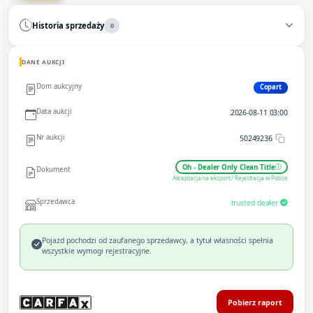
Historia sprzedaży
0
DANE AUKCJI
Dom aukcyjny
Copart
Data aukcji
2026-08-11 03:00
Nr aukcji
50249236
Oh - Dealer Only Clean Title
Dokument
Akceptacja na eksport / Rejestracja w Polsce
Sprzedawca
trusted dealer
Pojazd pochodzi od zaufanego sprzedawcy, a tytuł własności spełnia
wszystkie wymogi rejestracyjne.
Pobierz raport