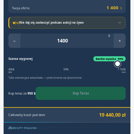
1 400
Twoja oferta
$
Nie daj się zaskoczyć podczas aukcji na żywo
$
−
+
Szansa wygranej
Bardzo wysoka · 93%
406$
50%
1 156$
MIN
MAX
Tylko orientacyjna wskazówka — rynek zmienia się dynamicznie.
Kup Teraz
Kup teraz za
950 $
19 440,00 zł
Całkowity koszt pod dom
KOSZTY POJAZDU