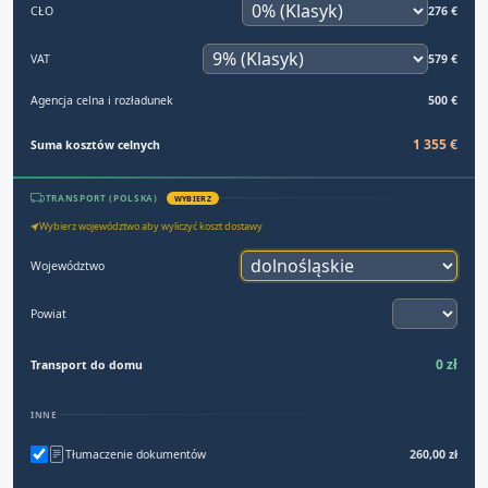
CŁO
276 €
VAT
579 €
Agencja celna i rozładunek
500 €
1 355 €
Suma kosztów celnych
TRANSPORT (POLSKA)
WYBIERZ
Wybierz województwo aby wyliczyć koszt dostawy
Województwo
Powiat
0 zł
Transport do domu
INNE
Tłumaczenie dokumentów
260,00 zł