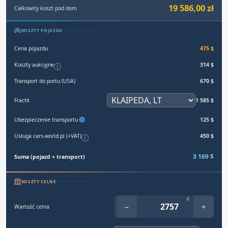
19 586,00 zł
Całkowity koszt pod dom
KOSZTY POJAZDU
Cena pojazdu
475 $
Koszty aukcyjne
314 $
Transport do portu (USA)
670 $
Fracht
1 585 $
Ubezpieczenie transportu
125 $
Usługa cars-world.pl (+VAT)
450 $
3 169 $
Suma (pojazd + transport)
KOSZTY CELNE
€
−
+
Wartość celna