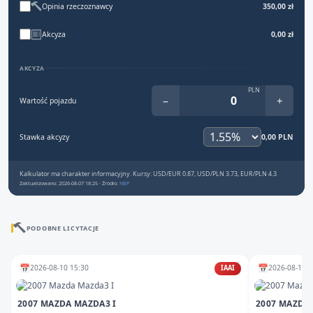
Opinia rzeczoznawcy
350,00 zł
Akcyza
0,00 zł
AKCYZA
PLN
−
+
Wartość pojazdu
Stawka akcyzy
0,00 PLN
Kalkulator ma charakter informacyjny. Kursy: USD/EUR 0.87, USD/PLN 3.73, EUR/PLN 4.3
Zaktualizowano: 2026-08-07 18:25 · Źródło:
NBP
PODOBNE LICYTACJE
📅
📅
2026-08-10 15:30
2026-08-10 1
IAAI
2007 MAZDA MAZDA3 I
2007 MAZDA 