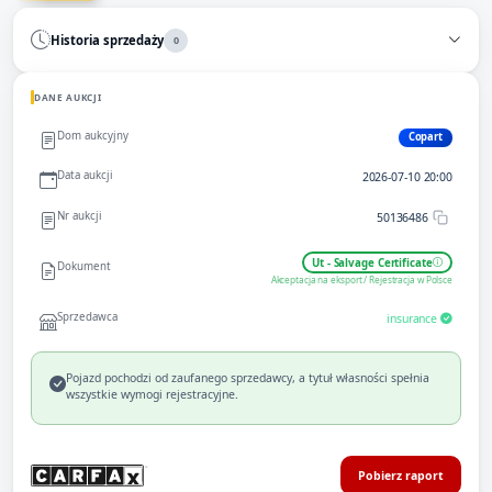
Historia sprzedaży
0
DANE AUKCJI
Dom aukcyjny
Copart
Data aukcji
2026-07-10 20:00
Nr aukcji
50136486
Ut - Salvage Certificate
Dokument
Akceptacja na eksport / Rejestracja w Polsce
Sprzedawca
insurance
Pojazd pochodzi od zaufanego sprzedawcy, a tytuł własności spełnia
wszystkie wymogi rejestracyjne.
Pobierz raport