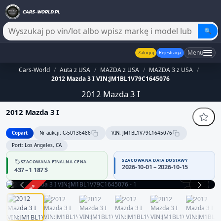
🔍
Menu
Zaloguj
Rejestracja
Cars-World
/
Auta z USA
/
MAZDA z USA
/
MAZDA 3 z USA
/
2012 Mazda 3 I VIN:JM1BL1V79C1645076
2012 Mazda 3 I
2012 Mazda 3 I
Copart
Nr aukcji: C-50136486
VIN: JM1BL1V79C1645076
Port: Los Angeles, CA
SZACOWANA DATA DOSTAWY
SZACOWANA FINALNA CENA
2026-10-01 – 2026-10-15
437 – 1 187 $
360°
ZAKOŃCZONA
1 / 12