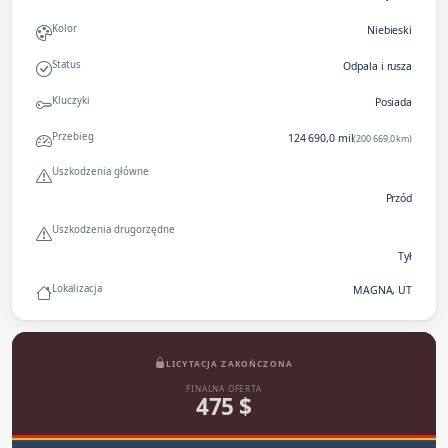
Kolor
Niebieski
Status
Odpala i rusza
Kluczyki
Posiada
Przebieg
124 690,0 mil
(200 669,0 km)
Uszkodzenia główne
Przód
Uszkodzenia drugorzędne
Tył
Lokalizacja
MAGNA, UT
LICYTACJA ZAKOŃCZONA
FINALNA OFERTA
475 $