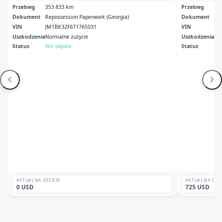
Przebieg
353 833 km
Przebieg
23
Dokument
Repossession Paperwork (Georgia)
Dokument
Tx 
VIN
JM1BK32F671765031
VIN
JM
Uszkodzenia
Normalne zużycie
Uszkodzenia
Tył
Status
Nie odpala
Status
Odp
AKTUALNA OFERTA
AKTUALNA OFE
0 USD
725 USD