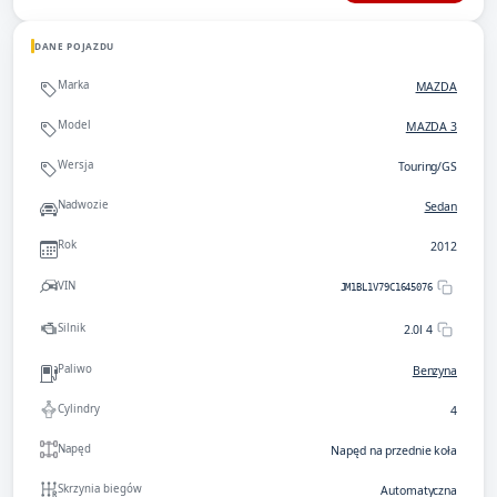
DANE POJAZDU
Marka
MAZDA
Model
MAZDA 3
Wersja
Touring/GS
Nadwozie
Sedan
Rok
2012
VIN
JM1BL1V79C1645076
Silnik
2.0l 4
Paliwo
Benzyna
Cylindry
4
Napęd
Napęd na przednie koła
Skrzynia biegów
Automatyczna