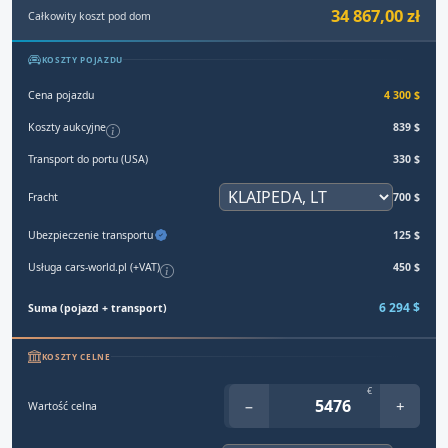
34 867,00 zł
Całkowity koszt pod dom
KOSZTY POJAZDU
Cena pojazdu
4 300 $
Koszty aukcyjne
839 $
Transport do portu (USA)
330 $
Fracht
700 $
Ubezpieczenie transportu
125 $
Usługa cars-world.pl (+VAT)
450 $
6 294 $
Suma (pojazd + transport)
KOSZTY CELNE
€
−
+
Wartość celna