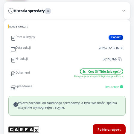
Historia sprzedaży
0
DANE AUKCJI
Dom aukcyjny
Copart
Data aukcji
2026-07-13 16:00
Nr aukcji
50110766
Sc - Cert Of Title-Salvage
Dokument
Akceptacja na eksport / Rejestracja w Polsce
Sprzedawca
insurance
Pojazd pochodzi od zaufanego sprzedawcy, a tytuł własności spełnia
wszystkie wymogi rejestracyjne.
Pobierz raport