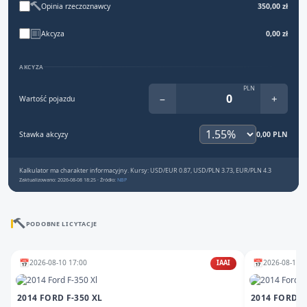
Opinia rzeczoznawcy
350,00 zł
Akcyza
0,00 zł
AKCYZA
PLN
−
+
Wartość pojazdu
Stawka akcyzy
0,00 PLN
Kalkulator ma charakter informacyjny. Kursy: USD/EUR 0.87, USD/PLN 3.73, EUR/PLN 4.3
Zaktualizowano: 2026-08-08 18:25 · Źródło:
NBP
PODOBNE LICYTACJE
📅
📅
2026-08-10 17:00
2026-08-12 1
IAAI
2014 FORD F-350 XL
2014 FORD F