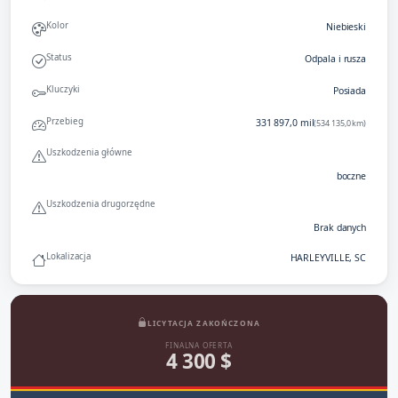
Kolor
Niebieski
Status
Odpala i rusza
Kluczyki
Posiada
Przebieg
331 897,0 mil
(534 135,0 km)
Uszkodzenia główne
boczne
Uszkodzenia drugorzędne
Brak danych
Lokalizacja
HARLEYVILLE, SC
LICYTACJA ZAKOŃCZONA
FINALNA OFERTA
4 300 $