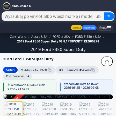
🔍
Menu
Zaloguj
Rejestracja
Cars-World
/
Auta z USA
/
FORD z USA
/
FORD F-350 z USA
/
2019 Ford F350 Super Duty VIN:1FT8W3DT1KEG00278
2019 Ford F350 Super Duty
2019 Ford F350 Super Duty
Copart
Nr aukcji: C-50110766
VIN: 1FT8W3DT1KEG00278
Port: Savannah, GA
SZACOWANA DATA DOSTAWY
SZACOWANA FINALNA CENA
2026-08-25 – 2026-09-08
7 250 – 21 625 $
360°
ZAKOŃCZONA
1 / 13