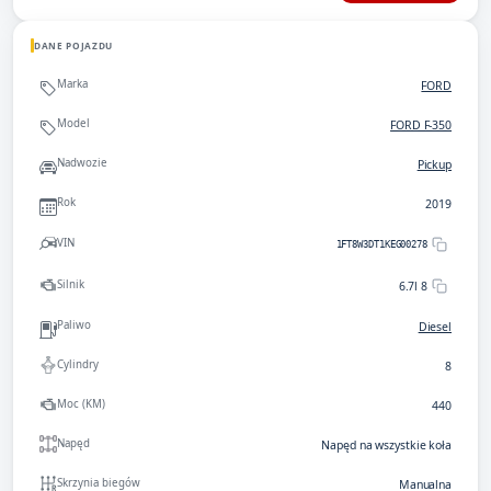
DANE POJAZDU
Marka
FORD
Model
FORD F-350
Nadwozie
Pickup
Rok
2019
VIN
1FT8W3DT1KEG00278
Silnik
6.7l 8
Paliwo
Diesel
Cylindry
8
Moc (KM)
440
Napęd
Napęd na wszystkie koła
Skrzynia biegów
Manualna