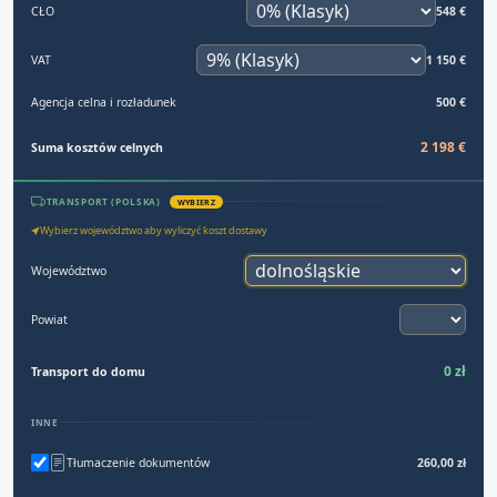
CŁO
548 €
VAT
1 150 €
Agencja celna i rozładunek
500 €
2 198 €
Suma kosztów celnych
TRANSPORT (POLSKA)
WYBIERZ
Wybierz województwo aby wyliczyć koszt dostawy
Województwo
Powiat
0 zł
Transport do domu
INNE
Tłumaczenie dokumentów
260,00 zł