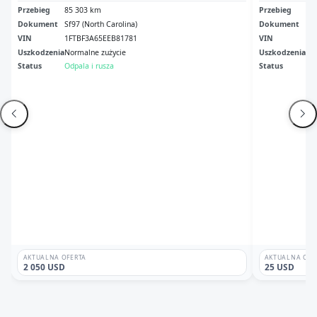
Przebieg
85 303 km
Przebieg
2 
Dokument
Sf97 (North Carolina)
Dokument
Cer
VIN
1FTBF3A65EEB81781
VIN
1F
Uszkodzenia
Normalne zużycie
Uszkodzenia
Spa
Status
Odpala i rusza
Status
Br
AKTUALNA OFERTA
AKTUALNA OFE
2 050 USD
25 USD