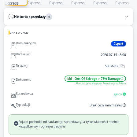
Historia sprzedaży
0
DANE AUKCJI
Dom aukcyjny
Copart
Data aukcji
2026-07-15 18:00
Nr aukcji
50076996
Md - Cert Of Salvage > 75% Damage
Dokument
Akceptacja na eksport / Rejestracja w Polsce
Sprzedawca
geico
Typ aukcji
Brak ceny minimalnej
Pojazd pochodzi od zaufanego sprzedawcy, a tytuł własności spełnia
wszystkie wymogi rejestracyjne.