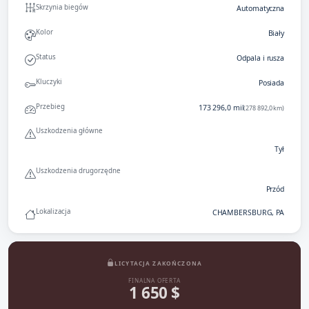
Skrzynia biegów
Automatyczna
Kolor
Biały
Status
Odpala i rusza
Kluczyki
Posiada
Przebieg
173 296,0 mil
(278 892,0 km)
Uszkodzenia główne
Tył
Uszkodzenia drugorzędne
Przód
Lokalizacja
CHAMBERSBURG, PA
LICYTACJA ZAKOŃCZONA
FINALNA OFERTA
1 650 $