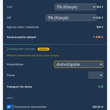
CŁO
303 €
VAT
636 €
Agencja celna i rozładunek
500 €
1 439 €
Suma kosztów celnych
TRANSPORT (POLSKA)
WYBIERZ
Wybierz województwo aby wyliczyć koszt dostawy
Województwo
Powiat
0 zł
Transport do domu
INNE
Tłumaczenie dokumentów
260,00 zł