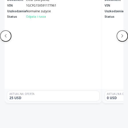
VIN
1GCFG15X591177961
VIN
1G
Uszkodzenia
Normalne zużycie
Uszkodzenia
Tył
Status
Odpala i rusza
Status
Br
AKTUALNA OFERTA
AKTUALNA OFE
25 USD
0 USD