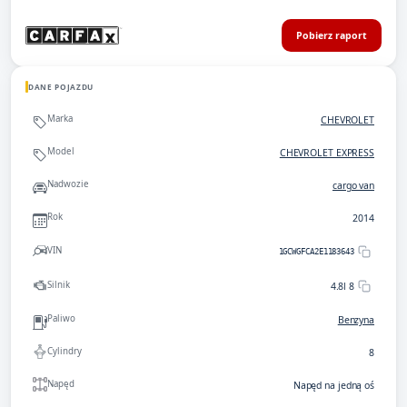
Pobierz raport
DANE POJAZDU
Marka
CHEVROLET
Model
CHEVROLET EXPRESS
Nadwozie
cargo van
Rok
2014
VIN
1GCWGFCA2E1183643
Silnik
4.8l 8
Paliwo
Benzyna
Cylindry
8
Napęd
Napęd na jedną oś