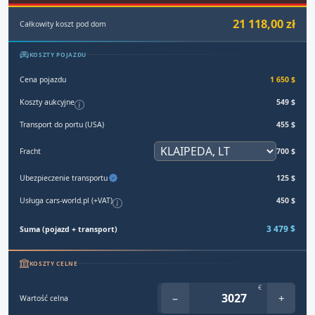
21 118,00 zł
Całkowity koszt pod dom
KOSZTY POJAZDU
Cena pojazdu
1 650 $
Koszty aukcyjne
549 $
Transport do portu (USA)
455 $
Fracht
700 $
Ubezpieczenie transportu
125 $
Usługa cars-world.pl (+VAT)
450 $
3 479 $
Suma (pojazd + transport)
KOSZTY CELNE
€
−
+
Wartość celna