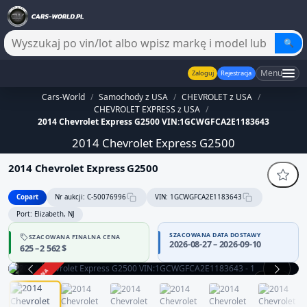
🔍
Menu
Zaloguj
Rejestracja
Cars-World
/
Samochody z USA
/
CHEVROLET z USA
/
CHEVROLET EXPRESS z USA
/
2014 Chevrolet Express G2500 VIN:1GCWGFCA2E1183643
2014 Chevrolet Express G2500
2014 Chevrolet Express G2500
Copart
Nr aukcji: C-50076996
VIN: 1GCWGFCA2E1183643
Port: Elizabeth, NJ
SZACOWANA DATA DOSTAWY
SZACOWANA FINALNA CENA
2026-08-27 – 2026-09-10
625 – 2 562 $
ZAKOŃCZONA
1 / 13