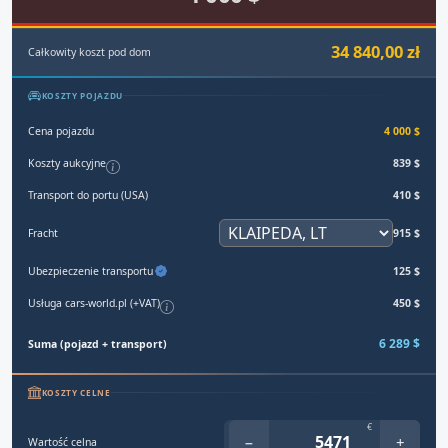
34 840,00 zł
Całkowity koszt pod dom
KOSZTY POJAZDU
Cena pojazdu
4 000 $
Koszty aukcyjne
839 $
Transport do portu (USA)
410 $
Fracht
915 $
Ubezpieczenie transportu
125 $
Usługa cars-world.pl (+VAT)
450 $
6 289 $
Suma (pojazd + transport)
KOSZTY CELNE
€
−
+
Wartość celna