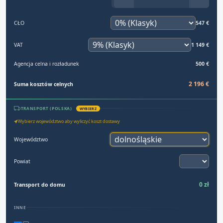
CŁO
547 €
VAT
1 149 €
Agencja celna i rozładunek
500 €
2 196 €
Suma kosztów celnych
TRANSPORT (POLSKA)
WYBIERZ
Wybierz województwo aby wyliczyć koszt dostawy
Województwo
Powiat
0 zł
Transport do domu
INNE