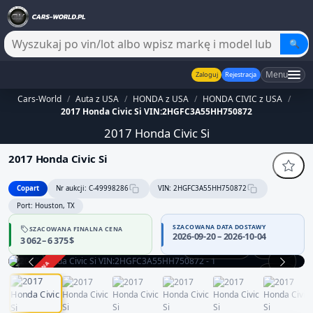
🔍
Menu
Zaloguj
Rejestracja
Cars-World
/
Auta z USA
/
HONDA z USA
/
HONDA CIVIC z USA
/
2017 Honda Civic Si VIN:2HGFC3A55HH750872
2017 Honda Civic Si
2017 Honda Civic Si
Copart
Nr aukcji: C-49998286
VIN: 2HGFC3A55HH750872
Port: Houston, TX
SZACOWANA DATA DOSTAWY
SZACOWANA FINALNA CENA
2026-09-20 – 2026-10-04
3 062 – 6 375 $
Praca silnika
360°
ZAKOŃCZONA
1 / 13