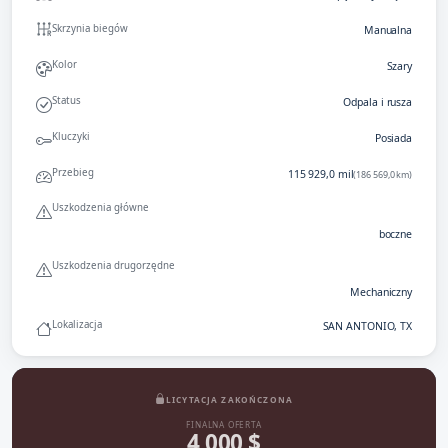
Skrzynia biegów
Manualna
Kolor
Szary
Status
Odpala i rusza
Kluczyki
Posiada
Przebieg
115 929,0 mil
(186 569,0 km)
Uszkodzenia główne
boczne
Uszkodzenia drugorzędne
Mechaniczny
Lokalizacja
SAN ANTONIO, TX
LICYTACJA ZAKOŃCZONA
FINALNA OFERTA
4 000 $