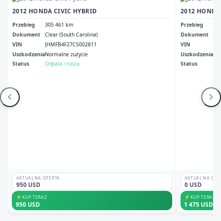
2012 HONDA CIVIC HYBRID
2012 HONDA
Przebieg
305 461 km
Przebieg
27
Dokument
Clear (South Carolina)
Dokument
Cle
VIN
JHMFB4F27CS002811
VIN
JH
Uszkodzenia
Normalne zużycie
Uszkodzenia
No
Status
Odpala i rusza
Status
Odp
AKTUALNA OFERTA
AKTUALNA OFE
950 USD
0 USD
⚡
⚡
KUP TERAZ
KUP TERAZ
950 USD
1 475 USD