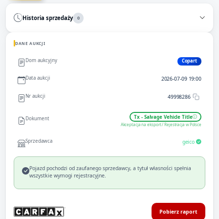
Historia sprzedaży
0
DANE AUKCJI
Dom aukcyjny
Copart
Data aukcji
2026-07-09 19:00
Nr aukcji
49998286
Tx - Salvage Vehicle Title
Dokument
Akceptacja na eksport / Rejestracja w Polsce
Sprzedawca
geico
Pojazd pochodzi od zaufanego sprzedawcy, a tytuł własności spełnia
wszystkie wymogi rejestracyjne.
Pobierz raport