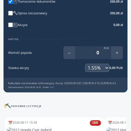
Tłumaczenie dokumentów
260,00 zł
Opinia rzeczoznawcy
350,00 zł
Akcyza
0,00 zł
AKCYZA
PLN
−
+
Wartość pojazdu
Stawka akcyzy
0,00 PLN
Kalkulator ma charakter informacyjny. Kursy: USD/EUR 0.87, USD/PLN 3.73, EUR/PLN 4.3
Zaktualizowano: 2026-08-08 18:25 · Źródło:
NBP
PODOBNE LICYTACJE
📅
📅
2026-08-11 15:30
2026-08-10 1
IAAI