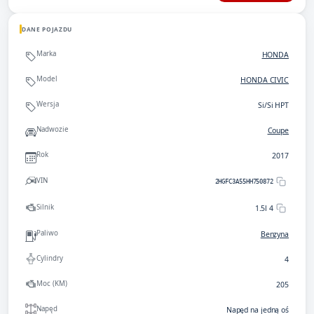
DANE POJAZDU
Marka
HONDA
Model
HONDA CIVIC
Wersja
Si/Si HPT
Nadwozie
Coupe
Rok
2017
VIN
2HGFC3A55HH750872
Silnik
1.5l 4
Paliwo
Benzyna
Cylindry
4
Moc (KM)
205
Napęd
Napęd na jedną oś