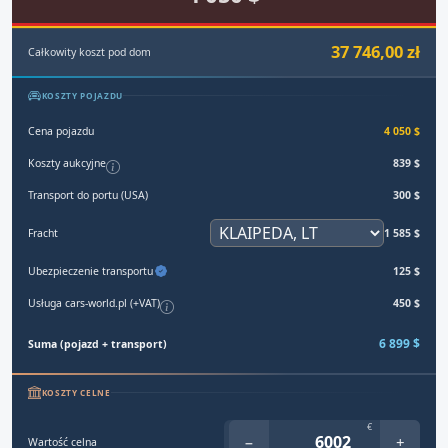
37 746,00 zł
Całkowity koszt pod dom
KOSZTY POJAZDU
Cena pojazdu
4 050 $
Koszty aukcyjne
839 $
Transport do portu (USA)
300 $
Fracht
1 585 $
Ubezpieczenie transportu
125 $
Usługa cars-world.pl (+VAT)
450 $
6 899 $
Suma (pojazd + transport)
KOSZTY CELNE
€
−
+
Wartość celna