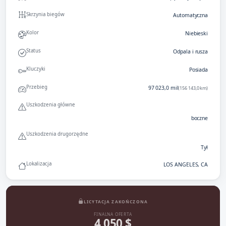
Skrzynia biegów
Automatyczna
Kolor
Niebieski
Status
Odpala i rusza
Kluczyki
Posiada
Przebieg
97 023,0 mil
(156 143,0 km)
Uszkodzenia główne
boczne
Uszkodzenia drugorzędne
Tył
Lokalizacja
LOS ANGELES, CA
LICYTACJA ZAKOŃCZONA
FINALNA OFERTA
4 050 $