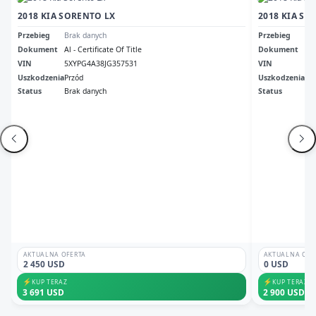
2018 KIA SORENTO LX
2018 KIA SO
Przebieg
Brak danych
Przebieg
25
Dokument
Al - Certificate Of Title
Dokument
Ori
VIN
5XYPG4A38JG357531
VIN
5X
Uszkodzenia
Przód
Uszkodzenia
Lew
Status
Brak danych
Status
Odp
AKTUALNA OFERTA
AKTUALNA OFE
2 450 USD
0 USD
⚡
⚡
KUP TERAZ
KUP TERAZ
3 691 USD
2 900 USD