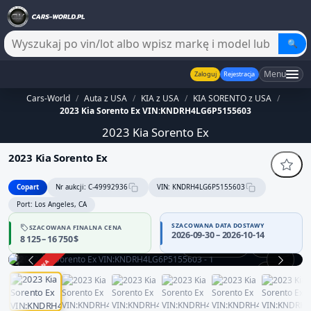
🔍
Menu
Zaloguj
Rejestracja
Cars-World
/
Auta z USA
/
KIA z USA
/
KIA SORENTO z USA
/
2023 Kia Sorento Ex VIN:KNDRH4LG6P5155603
2023 Kia Sorento Ex
2023 Kia Sorento Ex
Copart
Nr aukcji: C-49992936
VIN: KNDRH4LG6P5155603
Port: Los Angeles, CA
SZACOWANA DATA DOSTAWY
SZACOWANA FINALNA CENA
2026-09-30 – 2026-10-14
8 125 – 16 750 $
Praca silnika
360°
ZAKOŃCZONA
1 / 13