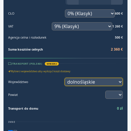
CŁO
600 €
VAT
1 260 €
Agencja celna i rozładunek
500 €
2 360 €
Suma kosztów celnych
TRANSPORT (POLSKA)
WYBIERZ
Wybierz województwo aby wyliczyć koszt dostawy
Województwo
Powiat
0 zł
Transport do domu
INNE