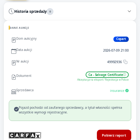
Historia sprzedaży
0
DANE AUKCJI
Dom aukcyjny
Copart
Data aukcji
2026-07-09 21:00
Nr aukcji
49992936
Ca - Salvage Certificate
Dokument
Akceptacja na eksport / Rejestracja w Polsce
Sprzedawca
insurance
Pojazd pochodzi od zaufanego sprzedawcy, a tytuł własności spełnia
wszystkie wymogi rejestracyjne.
Pobierz raport