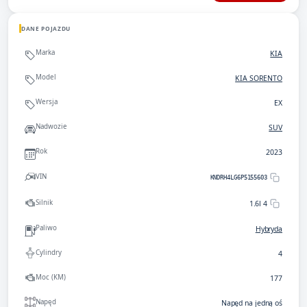
DANE POJAZDU
Marka
KIA
Model
KIA SORENTO
Wersja
EX
Nadwozie
SUV
Rok
2023
VIN
KNDRH4LG6P5155603
Silnik
1.6l 4
Paliwo
Hybryda
Cylindry
4
Moc (KM)
177
Napęd
Napęd na jedną oś