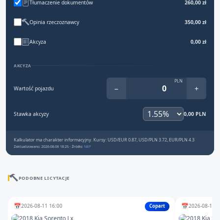
Tłumaczenie dokumentów
260,00 zł
Opinia rzeczoznawcy
350,00 zł
Akcyza
0,00 zł
AKCYZA
PLN
−
+
Wartość pojazdu
Stawka akcyzy
0,00 PLN
Kalkulator ma charakter informacyjny. Kursy: USD/EUR 0.87, USD/PLN 3.72, EUR/PLN 4.3
Zaktualizowano: 2026-08-06 18:25 · Źródło:
NBP
PODOBNE LICYTACJE
📅
📅
2026-08-11 16:00
2026-08-12 1
Copart