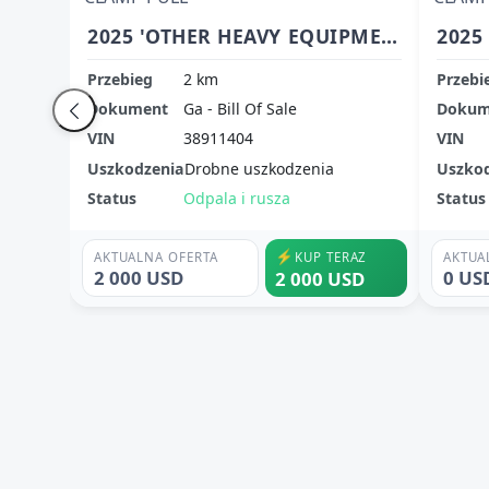
2025 'OTHER HEAVY EQUIPMENT' CLAMP PULL
Przebieg
2 km
Przebi
Dokument
Ga - Bill Of Sale
Dokum
VIN
38911404
VIN
Uszkodzenia
Drobne uszkodzenia
Uszko
Status
Odpala i rusza
Status
⚡
AKTUALNA OFERTA
KUP TERAZ
AKTUA
2 000 USD
0 US
2 000 USD