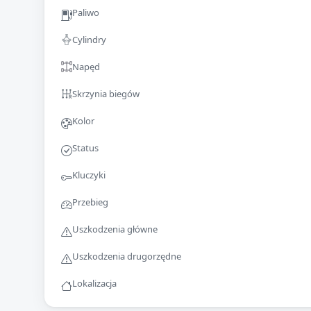
Paliwo
Cylindry
Napęd
Skrzynia biegów
Kolor
Status
Kluczyki
Przebieg
Uszkodzenia główne
Uszkodzenia drugorzędne
Lokalizacja