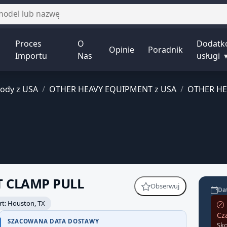
Proces
O
Dodatk
Opinie
Poradnik
Importu
Nas
usługi
ody z USA
/
OTHER HEAVY EQUIPMENT z USA
/
OTHER HE
T CLAMP PULL
Obserwuj
Dat
rt: Houston, TX
Cz
 wiarygodności — część
SZACOWANA DATA DOSTAWY
Sko