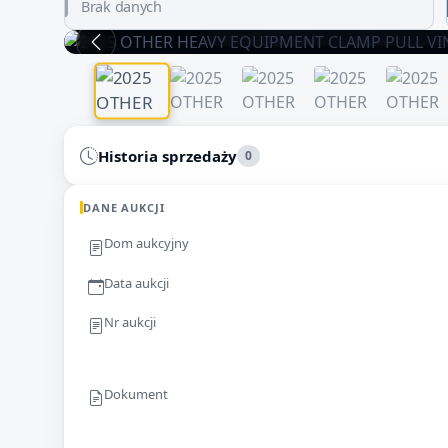
danych może być niepełna
Brak danych
Zachowaj ostrożność i dokładnie zwery
Historia sprzedaży
0
DANE AUKCJI
Dom aukcyjny
Data aukcji
Nr aukcji
Dokument