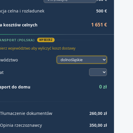
cja celna i rozładunek
500 €
1 651 €
 kosztów celnych
ANSPORT (POLSKA)
WYBIERZ
ierz województwo aby wyliczyć koszt dostawy
ewództwo
at
0 zł
sport do domu
Tłumaczenie dokumentów
260,00 zł
Opinia rzeczoznawcy
350,00 zł