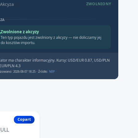
Akcyza
ZWOLNIONY
YZA
Zwolnione z akcyzy
Ten typ pojazdu jest zwolniony z akcyzy — nie doliczamy jej
do kosztów importu.
lator ma charakter informacyjny. Kursy: USD/EUR 0.87, USD/PLN
 EUR/PLN 4.3
izowano: 2026-08-07 18:25 · Źródło:
NBP
Copart