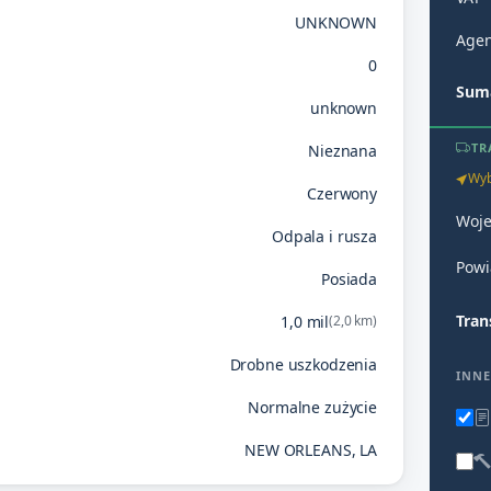
UNKNOWN
Agen
0
Suma
unknown
TR
Nieznana
Wyb
Czerwony
Woj
Odpala i rusza
Powi
Posiada
Tran
1,0 mil
(2,0 km)
Drobne uszkodzenia
INNE
Normalne zużycie
NEW ORLEANS, LA