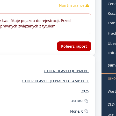
Cena
Non Insurance
Kosz
 kwalifikuje pojazdu do rejestracji. Przed
Tran
 prawnych związanych z tytułem.
Frac
Ubez
Pobierz raport
Usłu
Suma
OTHER HEAVY EQUIPMENT
KO
OTHER HEAVY EQUIPMENT CLAMP PULL
2025
Wart
3811063
CŁO
None, 0
VAT