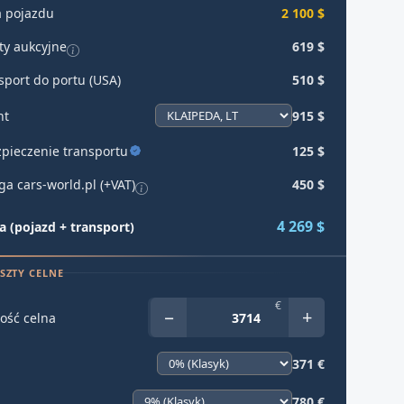
 pojazdu
2 100 $
ty aukcyjne
619 $
sport do portu (USA)
510 $
ht
915 $
pieczenie transportu
125 $
ga cars-world.pl (+VAT)
450 $
4 269 $
 (pojazd + transport)
SZTY CELNE
€
−
+
ość celna
371 €
780 €