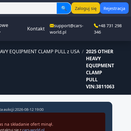
🔍
Zaloguj się
Rejestracja
owe
support@cars-
+48 731 298
Kontakt
▾
world.pl
346
AVY EQUIPMENT CLAMP PULL z USA
/
2025 OTHER
HEAVY
EQUIPMENT
CLAMP
PULL
VIN:3811063
2026-08-12 19:00
a aukcji:
as na składanie ofert minął.
ntaktuj się z
cars-world.pl