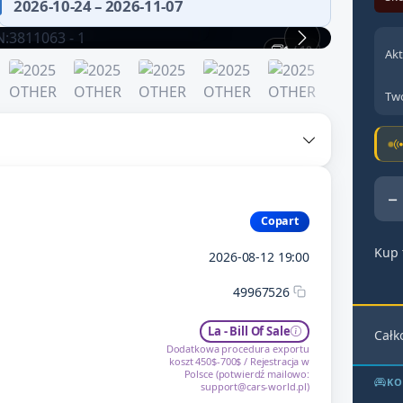
2026-10-24 – 2026-11-07
fikuj historię pojazdu.
1 / 10
Akt
Two
−
Copart
Kup 
2026-08-12 19:00
49967526
La - Bill Of Sale
Całk
Dodatkowa procedura exportu
koszt 450$-700$ / Rejestracja w
Polsce (potwierdź mailowo:
KO
support@cars-world.pl
)