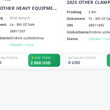
2025 OTHER CLAMP
2025 OTHER HEAVY EQUIPMENT CLAMP PULL
Przebieg
2 km
eg
Brak danych
Dokument
Tx - Bill Of S
ent
La - Bill Of Sale
VIN
38911495
38911507
Uszkodzenia
Drobne uszk
dzenia
Drobne uszkodzenia
Status
Odpala i rus
Odpala i rusza
⚡
LNA OFERTA
KUP TERAZ
AKTUALNA OFERTA
D
0 USD
2 000 USD