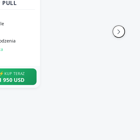
 PULL
ale
odzenia
za
⚡
KUP TERAZ
1 950 USD