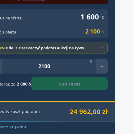
1 600
$
ualna oferta
2 100
ja oferta
$
Nie daj się zaskoczyć podczas aukcji na żywo
$
+
Kup Teraz
teraz za
2 000 $
24 962,00 zł
owity koszt pod dom
SZTY POJAZDU