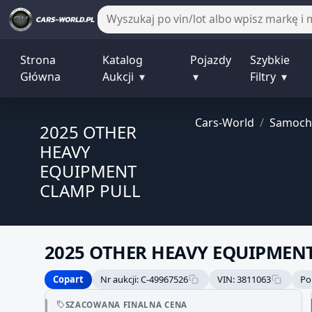
Strona
Katalog
Pojazdy
Szybkie
Główna
Aukcji
▾
▾
Filtry
▾
Cars-World
/
Samoch
2025 OTHER
HEAVY
EQUIPMENT
CLAMP PULL
2025 OTHER HEAVY EQUIPMEN
Copart
Nr aukcji: C-49967526
VIN: 3811063
Po
Sprzedawca bez potwierdzonej
SZACOWANA FINALNA CENA