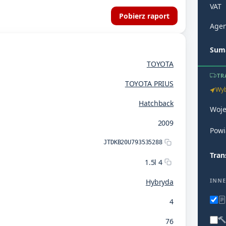
VAT
Pobierz raport
Agen
Suma
TOYOTA
TR
TOYOTA PRIUS
Wyb
Hatchback
Woj
2009
Powi
JTDKB20U793535288
Tran
1.5l 4
INNE
Hybryda
4
76