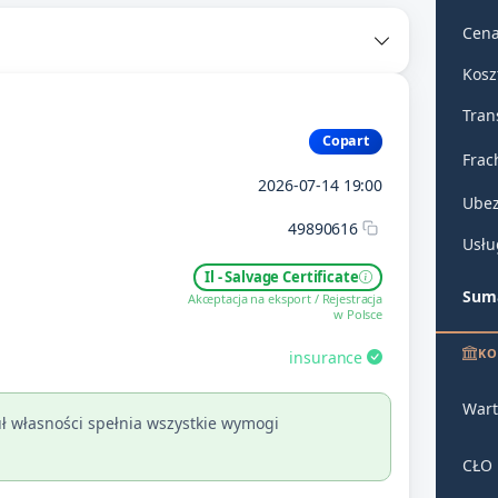
Cena
Kosz
Tran
Copart
Frac
2026-07-14 19:00
Ubez
49890616
Usłu
Il - Salvage Certificate
Suma
Akceptacja na eksport / Rejestracja
w Polsce
KO
insurance
Wart
ł własności spełnia wszystkie wymogi
CŁO