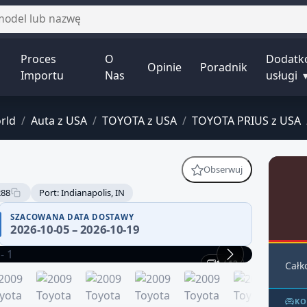
Proces
O
Dodatk
Opinie
Poradnik
Importu
Nas
usługi
rld
/
Auta z USA
/
TOYOTA z USA
/
TOYOTA PRIUS z USA
Obserwuj
288
Port: Indianapolis, IN
SZACOWANA DATA DOSTAWY
2026-10-05 – 2026-10-19
1 / 12
Całk
KO