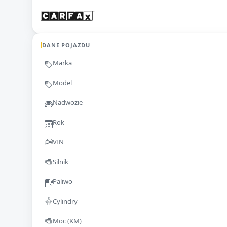
DANE POJAZDU
Marka
Model
Nadwozie
Rok
VIN
Silnik
Paliwo
Cylindry
Moc (KM)