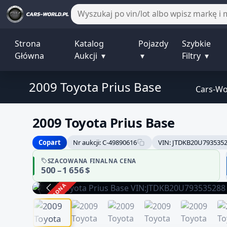
Strona
Katalog
Pojazdy
Szybkie
Główna
Aukcji
▾
▾
Filtry
▾
2009 Toyota Prius Base
Cars-Wo
2009 Toyota Prius Base
Copart
Nr aukcji: C-49890616
VIN: JTDKB20U793535
SZACOWANA FINALNA CENA
500 – 1 656 $
ZAKOŃCZONA