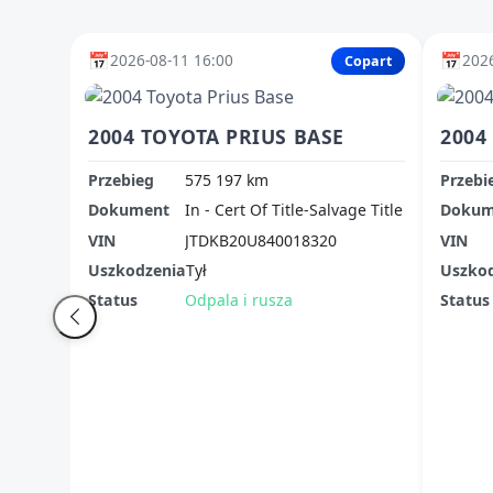
📅
📅
2026-08-11 16:00
2026
Copart
2004 TOYOTA PRIUS BASE
2004
Przebieg
575 197 km
Przebi
Dokument
In - Cert Of Title-Salvage Title
Dokum
VIN
JTDKB20U840018320
VIN
Uszkodzenia
Tył
Uszko
Status
Odpala i rusza
Status