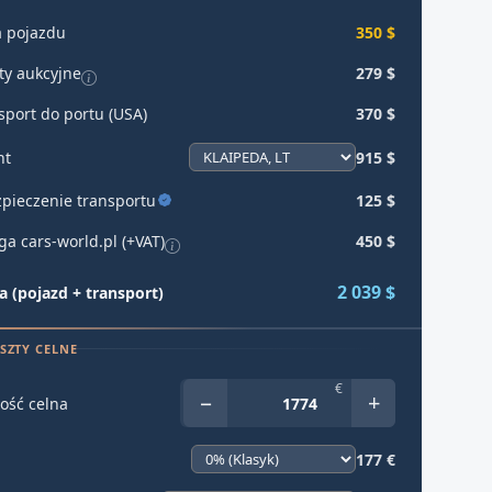
 pojazdu
350 $
ty aukcyjne
279 $
sport do portu (USA)
370 $
ht
915 $
pieczenie transportu
125 $
ga cars-world.pl (+VAT)
450 $
2 039 $
 (pojazd + transport)
SZTY CELNE
€
−
+
ość celna
177 €