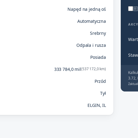
Napęd na jedną oś
Automatyczna
AKC
Srebrny
Wart
Odpala i rusza
Staw
Posiada
333 784,0 mil
(537 172,0 km)
Kalku
3.72,
Przód
Zaktual
Tył
ELGIN, IL