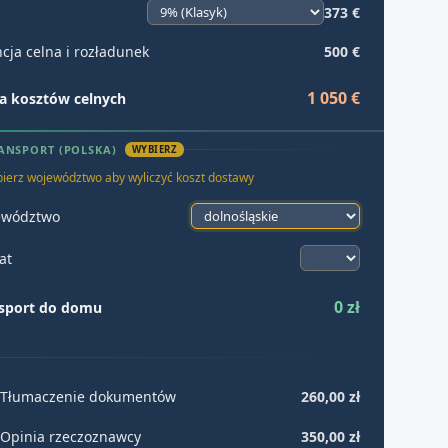
373 €
cja celna i rozładunek
500 €
1 050 €
 kosztów celnych
ANSPORT (POLSKA)
WYBIERZ
ierz województwo aby wyliczyć koszt dostawy
ewództwo
at
0 zł
sport do domu
Tłumaczenie dokumentów
260,00 zł
Opinia rzeczoznawcy
350,00 zł