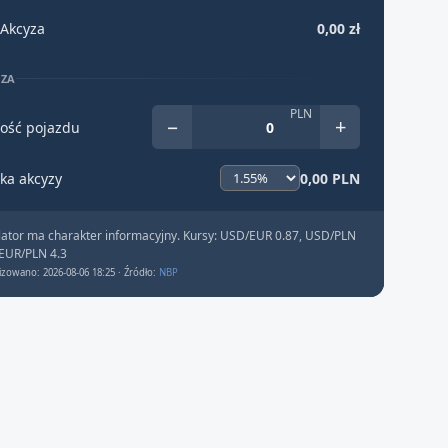
Akcyza
0,00 zł
YZA
PLN
−
+
ość pojazdu
ka akcyzy
0,00 PLN
lator ma charakter informacyjny. Kursy: USD/EUR 0.87, USD/PLN
 EUR/PLN 4.3
izowano: 2026-08-06 18:25 · Źródło:
NBP