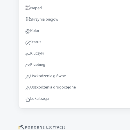
Napęd
Skrzynia biegów
Kolor
Status
Kluczyki
Przebieg
Uszkodzenia główne
Uszkodzenia drugorzędne
Lokalizacja
PODOBNE LICYTACJE