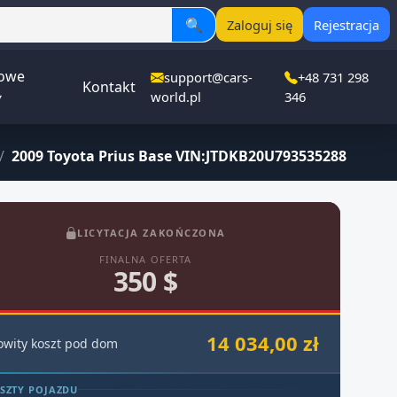
🔍
Zaloguj się
Rejestracja
owe
support@cars-
+48 731 298
Kontakt
▾
world.pl
346
/
2009 Toyota Prius Base VIN:JTDKB20U793535288
LICYTACJA ZAKOŃCZONA
FINALNA OFERTA
350 $
14 034,00 zł
owity koszt pod dom
SZTY POJAZDU