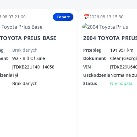
📅
-08-07 21:00
2026-08-13 15:30
Copart
 TOYOTA PRIUS BASE
2004 TOYOTA PRIU
eg
Brak danych
Przebieg
191 951 km
ent
Wa - Bill Of Sale
Dokument
Clear (Georgi
JTDKB22U140114058
VIN
JTDKB20U64
dzenia
Tył
Uszkodzenia
Normalne zu
Brak danych
Status
Nie odpala