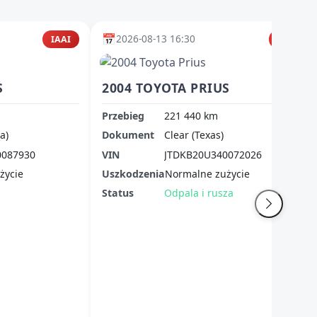
📅
2026-08-13 16:30
IAAI
IAAI
S
2004 TOYOTA PRIUS
Przebieg
221 440 km
a)
Dokument
Clear (Texas)
0087930
VIN
JTDKB20U340072026
życie
Uszkodzenia
Normalne zużycie
Status
Odpala i rusza