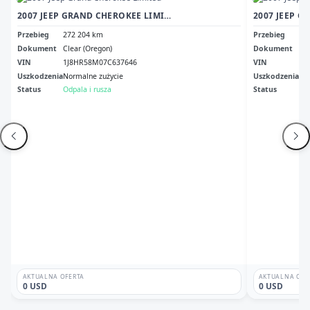
2007 JEEP GRAND CHEROKEE LIMITED
Przebieg
272 204 km
Przebieg
Br
Dokument
Clear (Oregon)
Dokument
Ma 
VIN
1J8HR58M07C637646
VIN
1J
Uszkodzenia
Normalne zużycie
Uszkodzenia
Wo
Status
Odpala i rusza
Status
Br
AKTUALNA OFERTA
AKTUALNA OFE
0 USD
0 USD