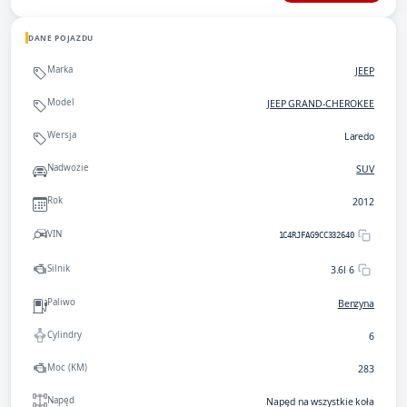
DANE POJAZDU
Marka
JEEP
Model
JEEP GRAND-CHEROKEE
Wersja
Laredo
Nadwozie
SUV
Rok
2012
VIN
1C4RJFAG9CC332640
Silnik
3.6l 6
Paliwo
Benzyna
Cylindry
6
Moc (KM)
283
Napęd
Napęd na wszystkie koła