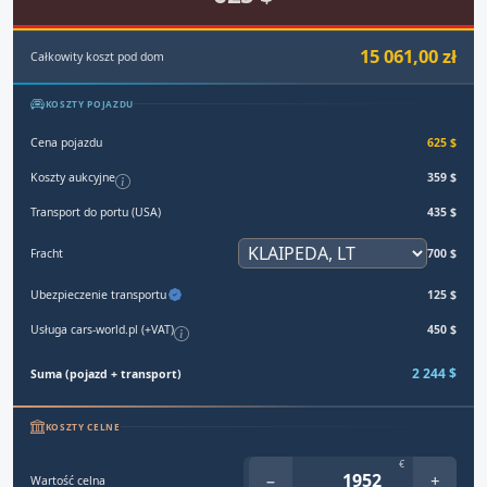
15 061,00 zł
Całkowity koszt pod dom
KOSZTY POJAZDU
Cena pojazdu
625 $
Koszty aukcyjne
359 $
Transport do portu (USA)
435 $
Fracht
700 $
Ubezpieczenie transportu
125 $
Usługa cars-world.pl (+VAT)
450 $
2 244 $
Suma (pojazd + transport)
KOSZTY CELNE
€
−
+
Wartość celna