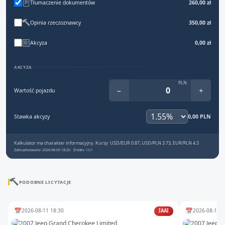
Tłumaczenie dokumentów
260,00 zł
Opinia rzeczoznawcy
350,00 zł
Akcyza
0,00 zł
AKCYZA
PLN
−
+
Wartość pojazdu
Stawka akcyzy
0,00 PLN
Kalkulator ma charakter informacyjny. Kursy: USD/EUR 0.87, USD/PLN 3.73, EUR/PLN 4.3
Zaktualizowano: 2026-08-09 18:25 · Źródło:
NBP
PODOBNE LICYTACJE
📅
📅
2026-08-11 18:30
2026-08-13 1
IAAI