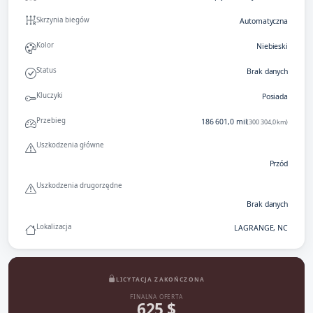
Skrzynia biegów
Automatyczna
Kolor
Niebieski
Status
Brak danych
Kluczyki
Posiada
Przebieg
186 601,0 mil
(300 304,0 km)
Uszkodzenia główne
Przód
Uszkodzenia drugorzędne
Brak danych
Lokalizacja
LAGRANGE, NC
LICYTACJA ZAKOŃCZONA
FINALNA OFERTA
625 $