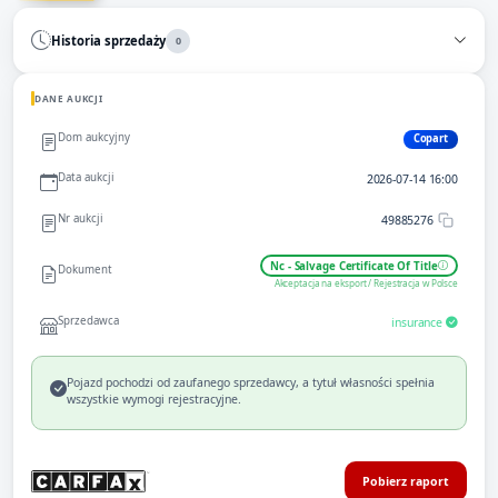
Historia sprzedaży
0
DANE AUKCJI
Dom aukcyjny
Copart
Data aukcji
2026-07-14 16:00
Nr aukcji
49885276
Nc - Salvage Certificate Of Title
Dokument
Akceptacja na eksport / Rejestracja w Polsce
Sprzedawca
insurance
Pojazd pochodzi od zaufanego sprzedawcy, a tytuł własności spełnia
wszystkie wymogi rejestracyjne.
Pobierz raport