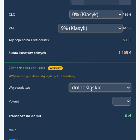
CŁO
195 €
VAT
410 €
Agencja celna i rozładunek
500 €
1 105 €
Suma kosztów celnych
TRANSPORT (POLSKA)
WYBIERZ
Wybierz województwo aby wyliczyć koszt dostawy
Województwo
Powiat
0 zł
Transport do domu
INNE