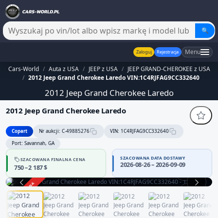
🔍
Menu
Zaloguj
Rejestracja
Cars-World
/
Auta z USA
/
JEEP z USA
/
JEEP GRAND-CHEROKEE z USA
/
2012 Jeep Grand Cherokee Laredo VIN:1C4RJFAG9CC332640
2012 Jeep Grand Cherokee Laredo
2012 Jeep Grand Cherokee Laredo
Copart
Nr aukcji: C-49885276
VIN: 1C4RJFAG9CC332640
Port: Savannah, GA
SZACOWANA DATA DOSTAWY
SZACOWANA FINALNA CENA
2026-08-26 – 2026-09-09
750 – 2 187 $
360°
ZAKOŃCZONA
1 / 13