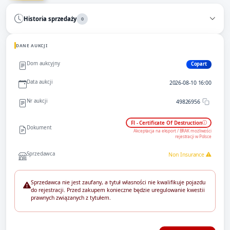
Historia sprzedaży
0
DANE AUKCJI
Dom aukcyjny
Copart
Data aukcji
2026-08-10 16:00
Nr aukcji
49826956
Fl - Certificate Of Destruction
Dokument
Akceptacja na eksport / BRAK możliwości
rejestracji w Polsce
Sprzedawca
Non Insurance
Sprzedawca nie jest zaufany, a tytuł własności nie kwalifikuje pojazdu
do rejestracji. Przed zakupem konieczne będzie uregulowanie kwestii
prawnych związanych z tytułem.