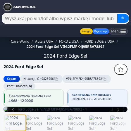
🔍
Menu
Zaloguj
Rejestracja
Cars-World
/
Auta z USA
/
FORD z USA
/
FORD EDGE z USA
/
2024 Ford Edge Sel VIN:2FMPK4J95RBA78892
2024 Ford Edge Sel
2024 Ford Edge Sel
Copart
Nr aukcji: C-49826956
VIN: 2FMPK4J95RBA78892
Port: Elizabeth, NJ
SZACOWANA DATA DOSTAWY
SZACOWANA FINALNA CENA
Sprzedawca bez potwierdzonej wiarygodności — część danych
2026-09-22 – 2026-10-06
4 968 – 12 000 $
może być niepełna
Zachowaj ostrożność i dokładnie zweryfikuj historię pojazdu.
1 / 13