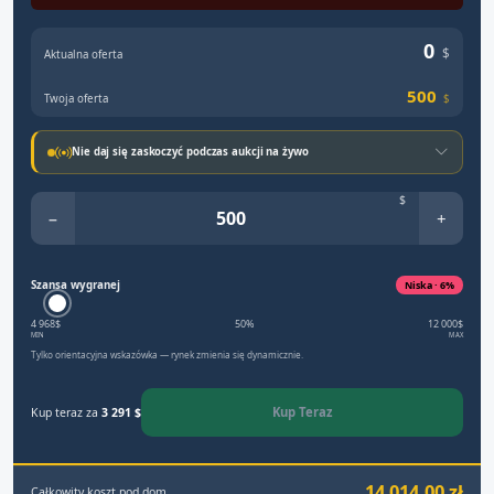
0
$
Aktualna oferta
500
Twoja oferta
$
Nie daj się zaskoczyć podczas aukcji na żywo
$
−
+
Szansa wygranej
Niska · 6%
4 968$
50%
12 000$
MIN
MAX
Tylko orientacyjna wskazówka — rynek zmienia się dynamicznie.
Kup Teraz
Kup teraz za
3 291 $
14 014,00 zł
Całkowity koszt pod dom