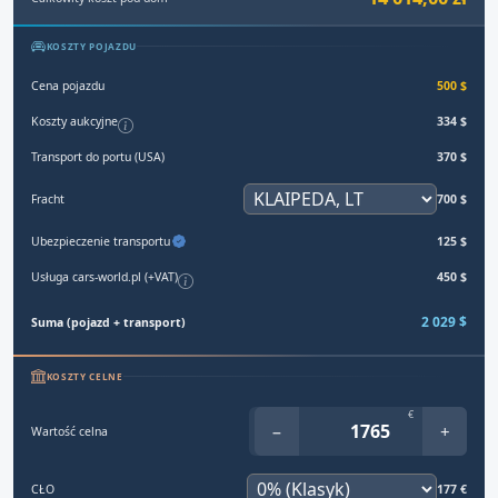
KOSZTY POJAZDU
Cena pojazdu
500 $
Koszty aukcyjne
334 $
Transport do portu (USA)
370 $
Fracht
700 $
Ubezpieczenie transportu
125 $
Usługa cars-world.pl (+VAT)
450 $
2 029 $
Suma (pojazd + transport)
KOSZTY CELNE
€
−
+
Wartość celna
CŁO
177 €