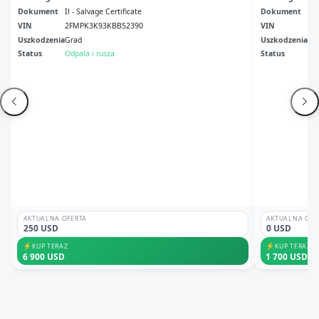
Dokument
Il - Salvage Certificate
Dokument
Ori
VIN
2FMPK3K93KBB52390
VIN
2F
Uszkodzenia
Grad
Uszkodzenia
Pr
Status
Odpala i rusza
Status
Ni
AKTUALNA OFERTA
AKTUALNA OFE
250 USD
0 USD
⚡
⚡
KUP TERAZ
KUP TERAZ
6 900 USD
1 700 USD