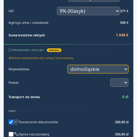
VAT
371 €
Agencja celna i rozładunek
500 €
1 048 €
Suma kosztów celnych
TRANSPORT (POLSKA)
WYBIERZ
Wybierz województwo aby wyliczyć koszt dostawy
Województwo
Powiat
0 zł
Transport do domu
INNE
Tłumaczenie dokumentów
260,00 zł
Opinia rzeczoznawcy
350,00 zł