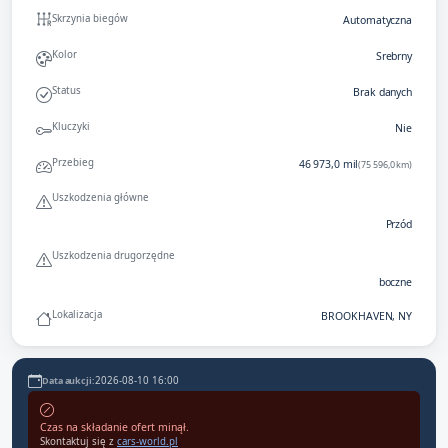
Skrzynia biegów
Automatyczna
Kolor
Srebrny
Status
Brak danych
Kluczyki
Nie
Przebieg
46 973,0 mil
(75 596,0 km)
Uszkodzenia główne
Przód
Uszkodzenia drugorzędne
boczne
Lokalizacja
BROOKHAVEN, NY
2026-08-10 16:00
Data aukcji:
Czas na składanie ofert minął.
Skontaktuj się z
cars-world.pl