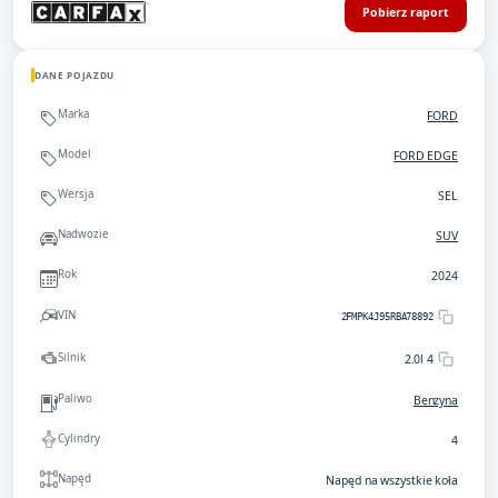
Pobierz raport
DANE POJAZDU
Marka
FORD
Model
FORD EDGE
Wersja
SEL
Nadwozie
SUV
Rok
2024
VIN
2FMPK4J95RBA78892
Silnik
2.0l 4
Paliwo
Benzyna
Cylindry
4
Napęd
Napęd na wszystkie koła