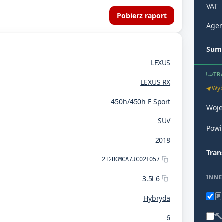
VAT
Pobierz raport
Agen
Suma
LEXUS
TR
LEXUS RX
Wyb
450h/450h F Sport
Woj
SUV
Powi
2018
Tran
2T2BGMCA7JC021057
INNE
3.5l 6
Hybryda
6