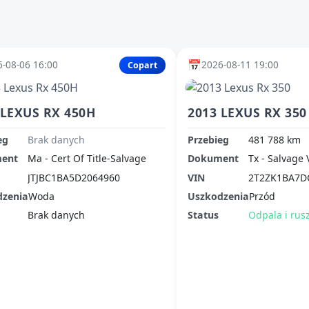
📅
-08-06 16:00
2026-08-11 19:00
Copart
 LEXUS RX 450H
2013 LEXUS RX 350
eg
Brak danych
Przebieg
481 788 km
ent
Ma - Cert Of Title-Salvage
Dokument
Tx - Salvage 
JTJBC1BA5D2064960
VIN
2T2ZK1BA7D
dzenia
Woda
Uszkodzenia
Przód
Brak danych
Status
Odpala i rus