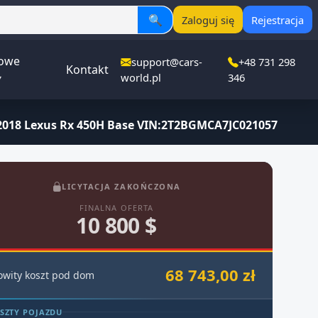
🔍
Zaloguj się
Rejestracja
owe
support@cars-
+48 731 298
Kontakt
▾
world.pl
346
2018 Lexus Rx 450H Base VIN:2T2BGMCA7JC021057
LICYTACJA ZAKOŃCZONA
FINALNA OFERTA
10 800 $
68 743,00 zł
owity koszt pod dom
SZTY POJAZDU