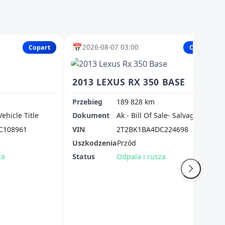
📅
2026-08-07 03:00
Copart
Copart
2013 LEXUS RX 350 BASE
Przebieg
189 828 km
Vehicle Title
Dokument
Ak - Bill Of Sale- Salvage
C108961
VIN
2T2BK1BA4DC224698
Uszkodzenia
Przód
za
Status
Odpala i rusza