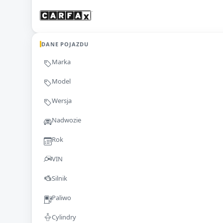
DANE POJAZDU
Marka
Model
Wersja
Nadwozie
Rok
VIN
Silnik
Paliwo
Cylindry