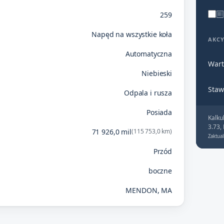
259
Napęd na wszystkie koła
AKC
Automatyczna
Wart
Niebieski
Staw
Odpala i rusza
Posiada
Kalku
3.73,
71 926,0 mil
(115 753,0 km)
Zaktual
Przód
boczne
MENDON, MA