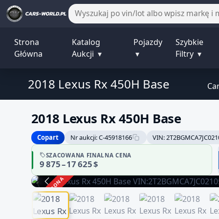
Strona
Katalog
Pojazdy
Szybkie
Główna
Aukcji
▾
▾
Filtry
▾
2018 Lexus Rx 450H Base
Ca
2018 Lexus Rx 450H Base
Copart
Nr aukcji: C-45918166
VIN: 2T2BGMCA7JC021
SZACOWANA FINALNA CENA
9 875 – 17 625 $
ZAKOŃCZONA