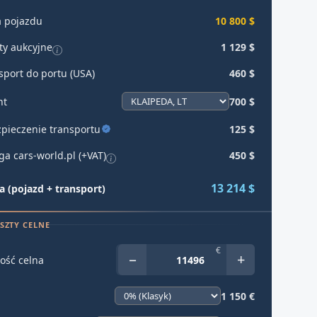
 pojazdu
10 800 $
ty aukcyjne
1 129 $
sport do portu (USA)
460 $
ht
700 $
pieczenie transportu
125 $
ga cars-world.pl (+VAT)
450 $
13 214 $
 (pojazd + transport)
SZTY CELNE
€
−
+
ość celna
1 150 €