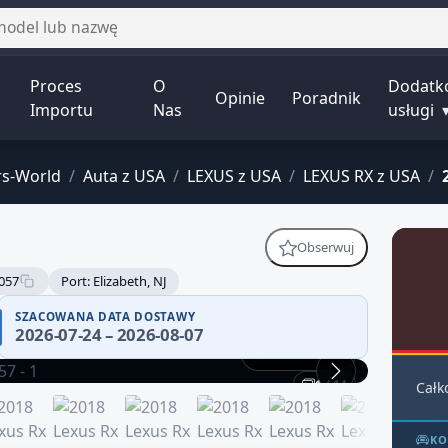
Proces
O
Dodatk
Opinie
Poradnik
Importu
Nas
usługi
rs-World
/
Auta z USA
/
LEXUS z USA
/
LEXUS RX z USA
/
Obserwuj
057
Port: Elizabeth, NJ
SZACOWANA DATA DOSTAWY
2026-07-24 – 2026-08-07
Praca silnika
1 / 14
Całk
KO