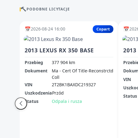
PODOBNE LICYTACJE
📅
📅
2026-08-24 16:00
2026
Copart
2013 LEXUS RX 350 BASE
2013
Przebieg
377 904 km
Przebi
Dokument
Ma - Cert Of Title-Reconstrctd
Dokum
Coll
VIN
VIN
2T2BK1BAXDC219327
Uszko
Uszkodzenia
Przód
Status
Status
Odpala i rusza