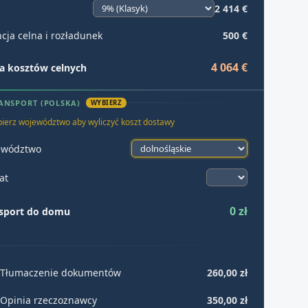
2 414 €
cja celna i rozładunek
500 €
4 064 €
 kosztów celnych
ANSPORT (POLSKA)
WYBIERZ
ierz województwo aby wyliczyć koszt dostawy
ewództwo
at
0 zł
sport do domu
Tłumaczenie dokumentów
260,00 zł
Opinia rzeczoznawcy
350,00 zł