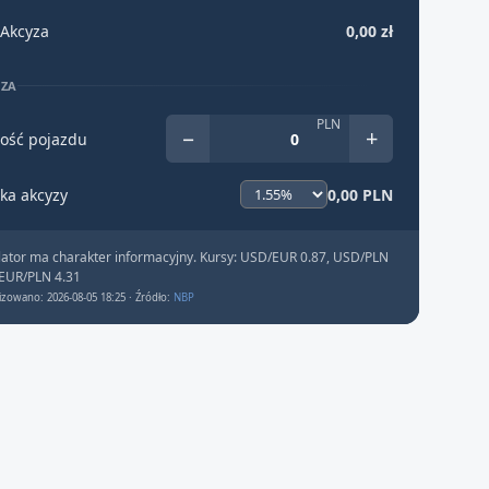
Akcyza
0,00 zł
YZA
PLN
−
+
ość pojazdu
ka akcyzy
0,00 PLN
lator ma charakter informacyjny. Kursy: USD/EUR 0.87, USD/PLN
 EUR/PLN 4.31
izowano: 2026-08-05 18:25 · Źródło:
NBP