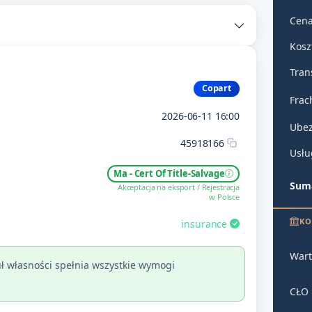
Cena
Kosz
Tran
Copart
Frac
2026-06-11 16:00
Ubez
45918166
Usłu
Ma - Cert Of Title-Salvage
Suma
Akceptacja na eksport / Rejestracja
w Polsce
KO
insurance
Wart
ł własności spełnia wszystkie wymogi
CŁO