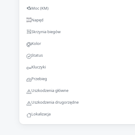
Moc (KM)
Napęd
Skrzynia biegów
Kolor
Status
Kluczyki
Przebieg
Uszkodzenia główne
Uszkodzenia drugorzędne
Lokalizacja