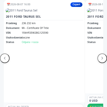
📅
📅
2026-08-07 16:00
2026-08-12 1
Copart
2011 FORD TAURUS SEL
2011 FORD T
Przebieg
236 232 km
Przebieg
27
Dokument
Mi - Certificate Of Title
Dokument
Ga 
VIN
1FAHP2EW2BG125590
VIN
1F
Uszkodzenia
boczne
Uszkodzenia
Pr
Status
Odpala i rusza
Status
Odp
AKTUALNA OFE
0 USD
⚡
KUP TERAZ
AKTUALNA OFERTA