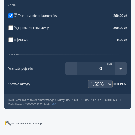
INNE
Tłumaczenie dokumentów
260,00 zł
Opinia rzeczoznawcy
350,00 zł
Akcyza
0,00 zł
AKCYZA
PLN
−
+
Wartość pojazdu
Stawka akcyzy
0,00 PLN
Kalkulator ma charakter informacyjny. Kursy: USD/EUR 0.87, USD/PLN 3.73, EUR/PLN 4.31
Zaktualizowano: 2026-08-05 18:25 · Źródło:
NBP
PODOBNE LICYTACJE