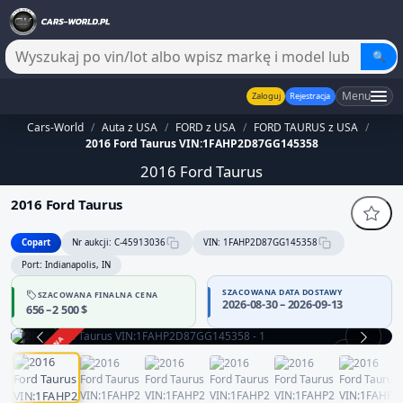
🔍
Menu
Zaloguj
Rejestracja
Cars-World
/
Auta z USA
/
FORD z USA
/
FORD TAURUS z USA
/
2016 Ford Taurus VIN:1FAHP2D87GG145358
2016 Ford Taurus
2016 Ford Taurus
Copart
Nr aukcji: C-45913036
VIN: 1FAHP2D87GG145358
Port: Indianapolis, IN
SZACOWANA DATA DOSTAWY
SZACOWANA FINALNA CENA
2026-08-30 – 2026-09-13
656 – 2 500 $
ZAKOŃCZONA
1 / 12