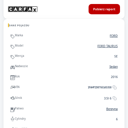
Pobierz raport
DANE POJAZDU
Marka
FORD
Model
FORD TAURUS
Wersja
SE
Nadwozie
Sedan
Rok
2016
VIN
1FAHP2D87GG145358
Silnik
3.5l 6
Paliwo
Benzyna
Cylindry
6