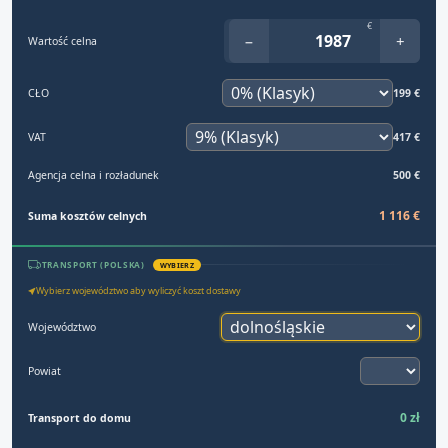
€
−
+
Wartość celna
CŁO
199 €
VAT
417 €
Agencja celna i rozładunek
500 €
1 116 €
Suma kosztów celnych
TRANSPORT (POLSKA)
WYBIERZ
Wybierz województwo aby wyliczyć koszt dostawy
Województwo
Powiat
0 zł
Transport do domu