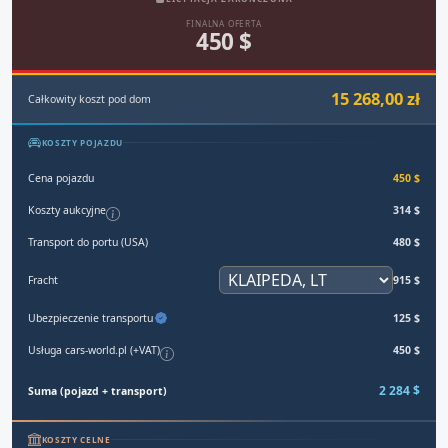
FINALNA OFERTA
450 $
15 268,00 zł
Całkowity koszt pod dom
KOSZTY POJAZDU
Cena pojazdu
450 $
Koszty aukcyjne
314 $
Transport do portu (USA)
480 $
Fracht
915 $
Ubezpieczenie transportu
125 $
Usługa cars-world.pl (+VAT)
450 $
2 284 $
Suma (pojazd + transport)
KOSZTY CELNE