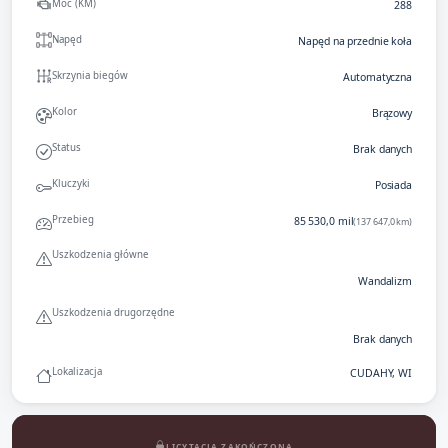
Moc (KM)
288
Napęd
Napęd na przednie koła
Skrzynia biegów
Automatyczna
Kolor
Brązowy
Status
Brak danych
Kluczyki
Posiada
Przebieg
85 530,0 mil
(137 647,0 km)
Uszkodzenia główne
Wandalizm
Uszkodzenia drugorzędne
Brak danych
Lokalizacja
CUDAHY, WI
LICYTACJA ZAKOŃCZONA