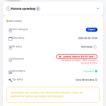
Historia sprzedaży
0
DANE AUKCJI
Dom aukcyjny
Copart
Data aukcji
2026-06-08 19:00
Nr aukcji
45913036
Wi - Junked Vehicle Bill Of Sale
Dokument
Akceptacja na eksport / BRAK możliwości
rejestracji w Polsce
Sprzedawca
insurance
Typ aukcji
Cena Minimalna
Sprzedawca jest zaufany, lecz obecny tytuł własności może nie
spełniać/nie spełnia wymogów rejestracyjnych.