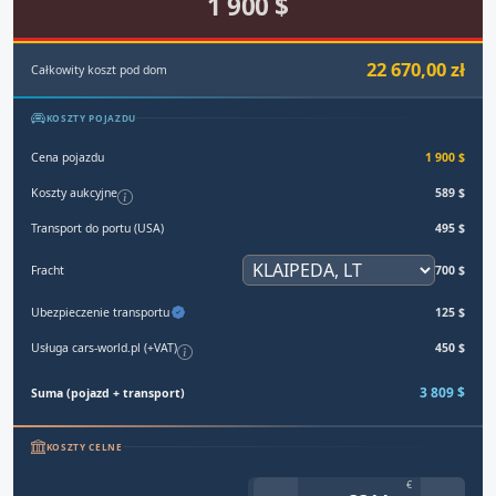
1 900 $
22 670,00 zł
Całkowity koszt pod dom
KOSZTY POJAZDU
Cena pojazdu
1 900 $
Koszty aukcyjne
589 $
Transport do portu (USA)
495 $
Fracht
700 $
Ubezpieczenie transportu
125 $
Usługa cars-world.pl (+VAT)
450 $
3 809 $
Suma (pojazd + transport)
KOSZTY CELNE
€