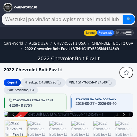
🔍
Menu
Zaloguj
Rejestracja
Cars-World
/
Auta z USA
/
CHEVROLET z USA
/
CHEVROLET BOLT z USA
/
2022 Chevrolet Bolt Euv Lt VIN:1G1FY6S05N4124549
2022 Chevrolet Bolt Euv Lt
2022 Chevrolet Bolt Euv Lt
Copart
Nr aukcji: C-45882726
VIN: 1G1FY6S05N4124549
Port: Savannah, GA
SZACOWANA DATA DOSTAWY
SZACOWANA FINALNA CENA
2026-08-27 – 2026-09-10
4 250 – 8 875 $
ZAKOŃCZONA
1 / 12