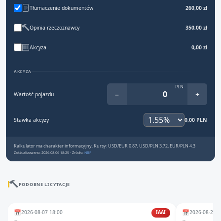
Tłumaczenie dokumentów
260,00 zł
Opinia rzeczoznawcy
350,00 zł
Akcyza
0,00 zł
AKCYZA
PLN
−
+
Wartość pojazdu
Stawka akcyzy
0,00 PLN
Kalkulator ma charakter informacyjny. Kursy: USD/EUR 0.87, USD/PLN 3.72, EUR/PLN 4.3
Zaktualizowano: 2026-08-06 18:25 · Źródło:
NBP
PODOBNE LICYTACJE
📅
📅
2026-08-07 18:00
2026-08-25 1
IAAI