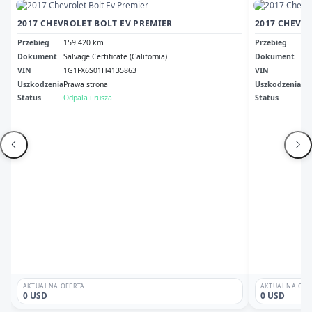
2017 CHEVROLET BOLT EV PREMIER
2017 CHEVRO
Przebieg
159 420 km
Przebieg
83
Dokument
Salvage Certificate (California)
Dokument
Il 
VIN
1G1FX6S01H4135863
VIN
1G
Uszkodzenia
Prawa strona
Uszkodzenia
Pr
Status
Odpala i rusza
Status
Br
AKTUALNA OFERTA
AKTUALNA OFE
0 USD
0 USD