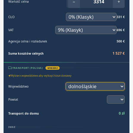
−
+
Wartość celna
CŁO
331 €
VAT
696 €
Agencja celna i rozładunek
500 €
1 527 €
Suma kosztów celnych
TRANSPORT (POLSKA)
WYBIERZ
Wybierz województwo aby wyliczyć koszt dostawy
Województwo
Powiat
0 zł
Transport do domu
INNE