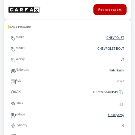
Pobierz raport
DANE POJAZDU
Marka
CHEVROLET
Model
CHEVROLET BOLT
Wersja
LT
Nadwozie
Hatchback
Rok
2022
VIN
1G1FY6S05N4124549
Silnik
Paliwo
Elektryczny
Cylindry
0