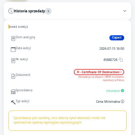
Historia sprzedaży
0
DANE AUKCJI
Dom aukcyjny
Copart
Data aukcji
2026-07-15 16:00
Nr aukcji
45882726
Fl - Certificate Of Destruction
Dokument
Akceptacja na eksport / BRAK możliwości
rejestracji w Polsce
Sprzedawca
insurance
Typ aukcji
Cena Minimalna
Sprzedawca jest zaufany, lecz obecny tytuł własności może nie
spełniać/nie spełnia wymogów rejestracyjnych.