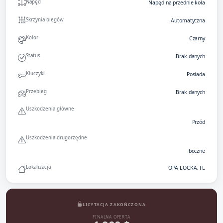
Napęd
Napęd na przednie koła
Skrzynia biegów
Automatyczna
Kolor
Czarny
Status
Brak danych
Kluczyki
Posiada
Przebieg
Brak danych
Uszkodzenia główne
Przód
Uszkodzenia drugorzędne
boczne
Lokalizacja
OPA LOCKA, FL
LICYTACJA ZAKOŃCZONA
FINALNA OFERTA