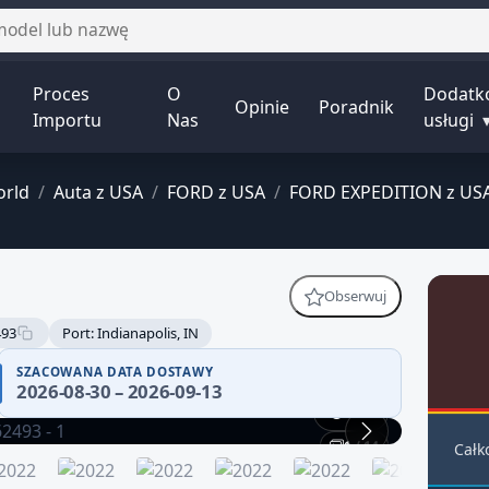
Proces
O
Dodatk
Opinie
Poradnik
Importu
Nas
usługi
orld
/
Auta z USA
/
FORD z USA
/
FORD EXPEDITION z US
Obserwuj
493
Port: Indianapolis, IN
SZACOWANA DATA DOSTAWY
2026-08-30 – 2026-09-13
360°
1 / 14
Całk