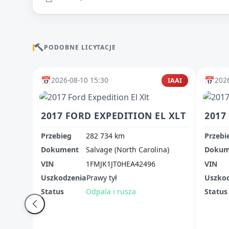
PODOBNE LICYTACJE
📅
📅
2026-08-10 15:30
2026
IAAI
2017 FORD EXPEDITION EL XLT
2017
Przebieg
282 734 km
Przebi
Dokument
Salvage (North Carolina)
Dokum
VIN
1FMJK1JT0HEA42496
VIN
Uszkodzenia
Prawy tył
Uszko
Status
Odpala i rusza
Status