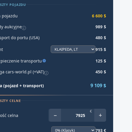
SZTY POJAZDU
 pojazdu
6 600 $
ty aukcyjne
989 $
sport do portu (USA)
480 $
ht
915 $
pieczenie transportu
125 $
ga cars-world.pl (+VAT)
450 $
9 109 $
 (pojazd + transport)
SZTY CELNE
€
−
+
ość celna
793 €