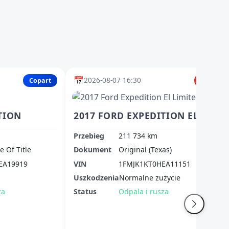
📅
2026-08-07 16:30
Copart
IAAI
TION
2017 FORD EXPEDITION EL LIMITED
Przebieg
211 734 km
te Of Title
Dokument
Original (Texas)
EA19919
VIN
1FMJK1KT0HEA11151
Uszkodzenia
Normalne zużycie
za
Status
Odpala i rusza