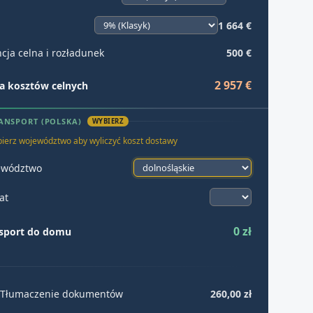
1 664 €
cja celna i rozładunek
500 €
2 957 €
 kosztów celnych
ANSPORT (POLSKA)
WYBIERZ
ierz województwo aby wyliczyć koszt dostawy
ewództwo
at
0 zł
sport do domu
Tłumaczenie dokumentów
260,00 zł