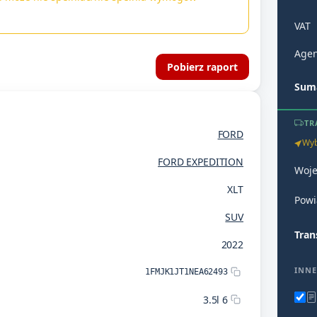
VAT
Agen
Pobierz raport
Suma
TR
FORD
Wyb
FORD EXPEDITION
Woj
XLT
Powi
SUV
Tran
2022
INNE
1FMJK1JT1NEA62493
3.5l 6