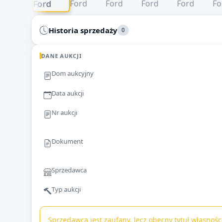
Historia sprzedaży
0
DANE AUKCJI
Dom aukcyjny
Data aukcji
Nr aukcji
Dokument
Sprzedawca
Typ aukcji
Sprzedawca jest zaufany, lecz obecny tytuł własnoś