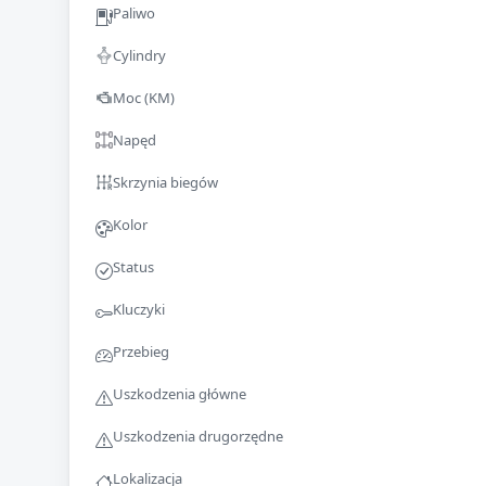
Paliwo
Cylindry
Moc (KM)
Napęd
Skrzynia biegów
Kolor
Status
Kluczyki
Przebieg
Uszkodzenia główne
Uszkodzenia drugorzędne
Lokalizacja