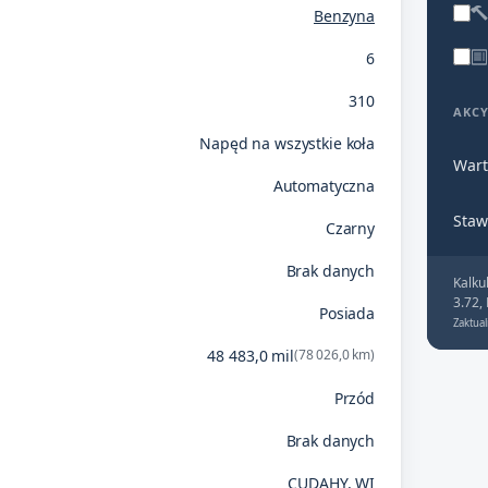
Benzyna
6
310
AKC
Napęd na wszystkie koła
Wart
Automatyczna
Staw
Czarny
Brak danych
Kalku
3.72,
Posiada
Zaktual
48 483,0 mil
(78 026,0 km)
Przód
Brak danych
CUDAHY, WI