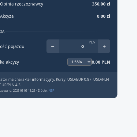
Opinia rzeczoznawcy
350,00 zł
Akcyza
0,00 zł
YZA
PLN
−
+
ość pojazdu
ka akcyzy
0,00 PLN
lator ma charakter informacyjny. Kursy: USD/EUR 0.87, USD/PLN
 EUR/PLN 4.3
izowano: 2026-08-06 18:25 · Źródło:
NBP