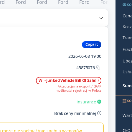
KO
Cena
Kosz
Tran
Copart
Frac
2026-06-08 19:00
Ubez
45875076
Usłu
Wi - Junked Vehicle Bill Of Sale
Suma
Akceptacja na eksport / BRAK
możliwości rejestracji w Polsce
KO
insurance
Brak ceny minimalnej
Wart
CŁO
ci może nie spełniać/nie spełnia wymogów