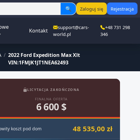
🔍
Zaloguj się
Rejestracja
owe
support@cars-
+48 731 298
Kontakt
▾
world.pl
346
A
/
2022 Ford Expedition Max Xlt
VIN:1FMJK1JT1NEA62493
LICYTACJA ZAKOŃCZONA
FINALNA OFERTA
6 600 $
48 535,00 zł
owity koszt pod dom