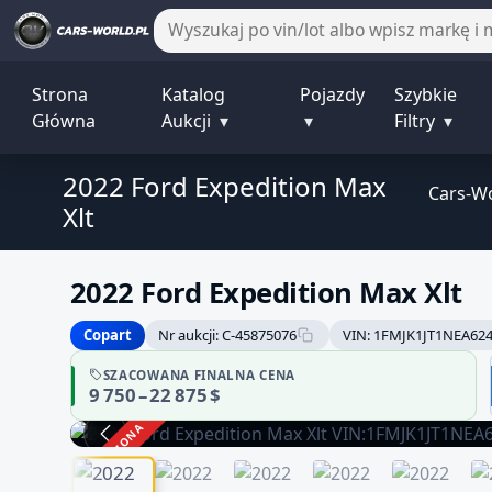
Strona
Katalog
Pojazdy
Szybkie
Główna
Aukcji
▾
▾
Filtry
▾
2022 Ford Expedition Max
Cars-W
Xlt
2022 Ford Expedition Max Xlt
Copart
Nr aukcji: C-45875076
VIN: 1FMJK1JT1NEA62
SZACOWANA FINALNA CENA
9 750 – 22 875 $
ZAKOŃCZONA