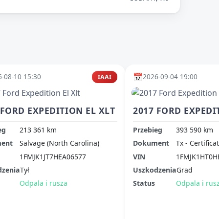
📅
-08-10 15:30
2026-09-04 19:00
IAAI
 FORD EXPEDITION EL XLT
2017 FORD EXPEDI
eg
213 361 km
Przebieg
393 590 km
ent
Salvage (North Carolina)
Dokument
Tx - Certifica
1FMJK1JT7HEA06577
VIN
1FMJK1HT0H
dzenia
Tył
Uszkodzenia
Grad
Odpala i rusza
Status
Odpala i rus