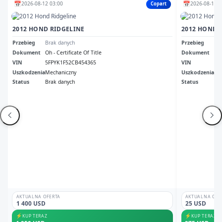
📅
📅
2026-08-12 03:00
2026-08-11 1
Copart
2012 HOND RIDGELINE
2012 HONDA
Przebieg
Brak danych
Przebieg
50
Dokument
Oh - Certificate Of Title
Dokument
Cle
VIN
5FPYK1F52CB454365
VIN
5F
Uszkodzenia
Mechaniczny
Uszkodzenia
No
Status
Brak danych
Status
Ni
AKTUALNA OFERTA
AKTUALNA OFE
1 400 USD
25 USD
⚡
⚡
KUP TERAZ
KUP TERAZ