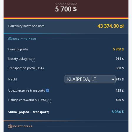
FINALNA OFERTA
5 700 $
43 374,00 zł
Całkowity koszt pod dom
KOSZTY POJAZDU
Cena pojazdu
5 700 $
Koszty aukcyjne
914 $
Transport do portu (USA)
380 $
Fracht
915 $
Ubezpieczenie transportu
125 $
Usługa cars-world.pl (+VAT)
450 $
8 034 $
Suma (pojazd + transport)
KOSZTY CELNE