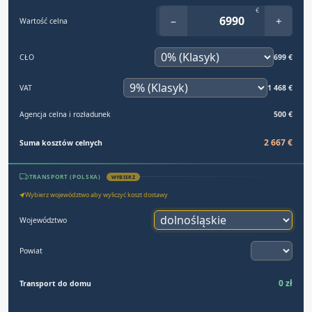
€
−
+
Wartość celna
CŁO
699 €
VAT
1 468 €
Agencja celna i rozładunek
500 €
2 667 €
Suma kosztów celnych
TRANSPORT (POLSKA)
WYBIERZ
Wybierz województwo aby wyliczyć koszt dostawy
Województwo
Powiat
0 zł
Transport do domu