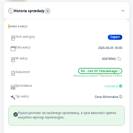
Historia sprzedaży
0
DANE AUKCJI
Dom aukcyjny
Copart
Data aukcji
2026-06-05 16:00
Nr aukcji
45874966
Oh - Cert Of Title-Salvage
Dokument
Akceptacja na eksport / Rejestracja w Polsce
Sprzedawca
insurance
Typ aukcji
Cena Minimalna
Pojazd pochodzi od zaufanego sprzedawcy, a tytuł własności spełnia
wszystkie wymogi rejestracyjne.