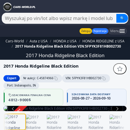
🔍
Menu
Zaloguj
Rejestracja
Cars-World
/
Auta z USA
/
HONDA z USA
/
HONDA RIDGELINE z USA
/
2017 Honda Ridgeline Black Edition VIN:5FPYK3F81HB002730
2017 Honda Ridgeline Black Edition
2017 Honda Ridgeline Black Edition
Copart
Nr aukcji: C-45874966
VIN: 5FPYK3F81HB002730
Port: Indianapolis, IN
SZACOWANA DATA DOSTAWY
SZACOWANA FINALNA CENA
2026-08-27 – 2026-09-10
4 812 – 9 000 $
ZAKOŃCZONA
1 / 12