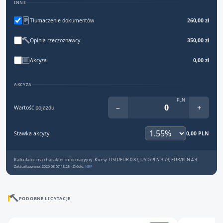
INNE
Tłumaczenie dokumentów
260,00 zł
Opinia rzeczoznawcy
350,00 zł
Akcyza
0,00 zł
AKCYZA
PLN
−
+
Wartość pojazdu
Stawka akcyzy
0,00 PLN
Kalkulator ma charakter informacyjny. Kursy: USD/EUR 0.87, USD/PLN 3.73, EUR/PLN 4.3
Zaktualizowano: 2026-08-07 18:25 · Źródło:
NBP
PODOBNE LICYTACJE