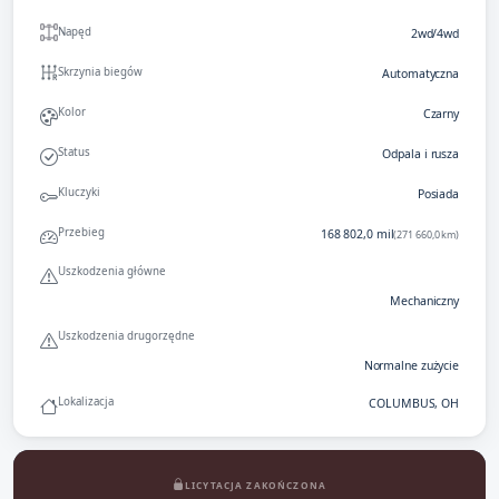
Napęd
2wd/4wd
Skrzynia biegów
Automatyczna
Kolor
Czarny
Status
Odpala i rusza
Kluczyki
Posiada
Przebieg
168 802,0 mil
(271 660,0 km)
Uszkodzenia główne
Mechaniczny
Uszkodzenia drugorzędne
Normalne zużycie
Lokalizacja
COLUMBUS, OH
LICYTACJA ZAKOŃCZONA