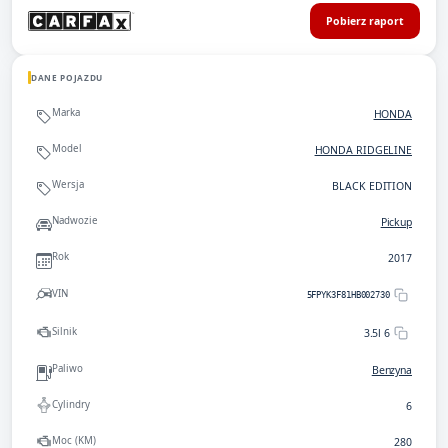
Pobierz raport
DANE POJAZDU
Marka
HONDA
Model
HONDA RIDGELINE
Wersja
BLACK EDITION
Nadwozie
Pickup
Rok
2017
VIN
5FPYK3F81HB002730
Silnik
3.5l 6
Paliwo
Benzyna
Cylindry
6
Moc (KM)
280