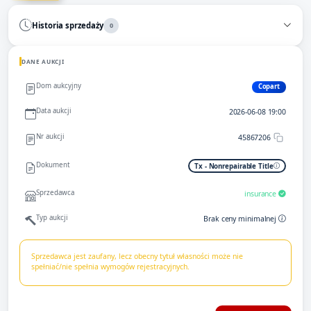
Historia sprzedaży
0
DANE AUKCJI
Dom aukcyjny
Copart
Data aukcji
2026-06-08 19:00
Nr aukcji
45867206
Dokument
Tx - Nonrepairable Title
Sprzedawca
insurance
Typ aukcji
Brak ceny minimalnej
Sprzedawca jest zaufany, lecz obecny tytuł własności może nie
spełniać/nie spełnia wymogów rejestracyjnych.