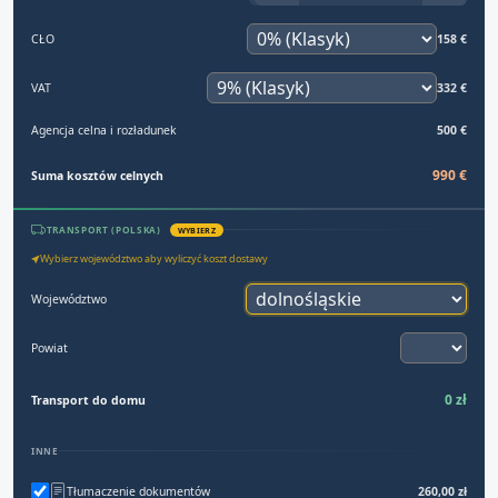
CŁO
158 €
VAT
332 €
Agencja celna i rozładunek
500 €
990 €
Suma kosztów celnych
TRANSPORT (POLSKA)
WYBIERZ
Wybierz województwo aby wyliczyć koszt dostawy
Województwo
Powiat
0 zł
Transport do domu
INNE
Tłumaczenie dokumentów
260,00 zł