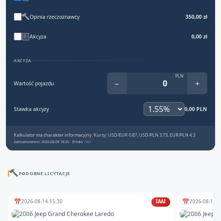
Opinia rzeczoznawcy
350,00 zł
Akcyza
0,00 zł
AKCYZA
PLN
−
+
Wartość pojazdu
Stawka akcyzy
0,00 PLN
Kalkulator ma charakter informacyjny. Kursy: USD/EUR 0.87, USD/PLN 3.73, EUR/PLN 4.3
Zaktualizowano: 2026-08-08 18:25 · Źródło:
NBP
PODOBNE LICYTACJE
📅
📅
2026-08-14 15:30
2026-08-11 1
IAAI