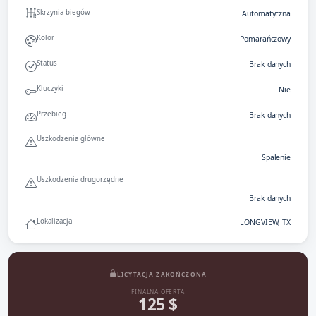
Skrzynia biegów
Automatyczna
Kolor
Pomarańczowy
Status
Brak danych
Kluczyki
Nie
Przebieg
Brak danych
Uszkodzenia główne
Spalenie
Uszkodzenia drugorzędne
Brak danych
Lokalizacja
LONGVIEW, TX
LICYTACJA ZAKOŃCZONA
FINALNA OFERTA
125 $