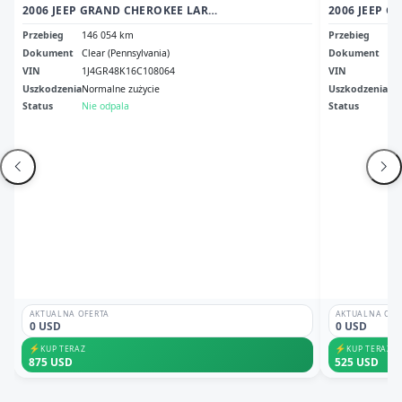
2006 JEEP GRAND CHEROKEE LAREDO
Przebieg
146 054 km
Przebieg
51
Dokument
Clear (Pennsylvania)
Dokument
Ori
VIN
1J4GR48K16C108064
VIN
1J
Uszkodzenia
Normalne zużycie
Uszkodzenia
No
Status
Nie odpala
Status
Ni
AKTUALNA OFERTA
AKTUALNA OFE
0 USD
0 USD
⚡
⚡
KUP TERAZ
KUP TERAZ
875 USD
525 USD