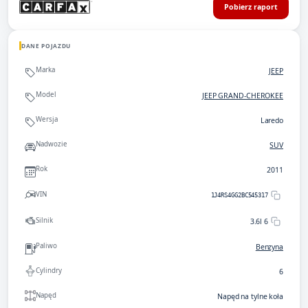
Pobierz raport
DANE POJAZDU
Marka
JEEP
Model
JEEP GRAND-CHEROKEE
Wersja
Laredo
Nadwozie
SUV
Rok
2011
VIN
1J4RS4GG2BC545317
Silnik
3.6l 6
Paliwo
Benzyna
Cylindry
6
Napęd
Napęd na tylne koła