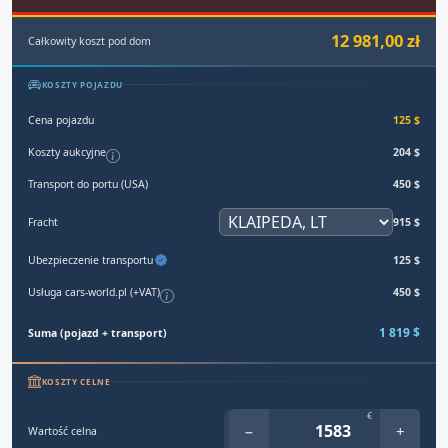
12 981,00 zł
Całkowity koszt pod dom
KOSZTY POJAZDU
Cena pojazdu
125 $
Koszty aukcyjne
204 $
Transport do portu (USA)
450 $
Fracht
915 $
Ubezpieczenie transportu
125 $
Usługa cars-world.pl (+VAT)
450 $
1 819 $
Suma (pojazd + transport)
KOSZTY CELNE
€
−
+
Wartość celna