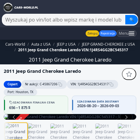
🔍
Menu
Zaloguj
Rejestracja
Cars-World
/
Auta z USA
/
JEEP z USA
/
JEEP GRAND-CHEROKEE z USA
/
2011 Jeep Grand Cherokee Laredo VIN:1J4RS4GG2BC545317
2011 Jeep Grand Cherokee Laredo
2011 Jeep Grand Cherokee Laredo
Copart
Nr aukcji: C-45867206
VIN: 1J4RS4GG2BC545317
Port: Houston, TX
SZACOWANA DATA DOSTAWY
SZACOWANA FINALNA CENA
2026-08-20 – 2026-09-03
656 – 1 875 $
ZAKOŃCZONA
1 / 11