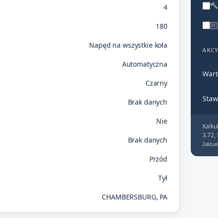
4
180
Napęd na wszystkie koła
AKC
Automatyczna
Wart
Czarny
Staw
Brak danych
Nie
Kalku
3.72,
Brak danych
Zaktual
Przód
Tył
CHAMBERSBURG, PA