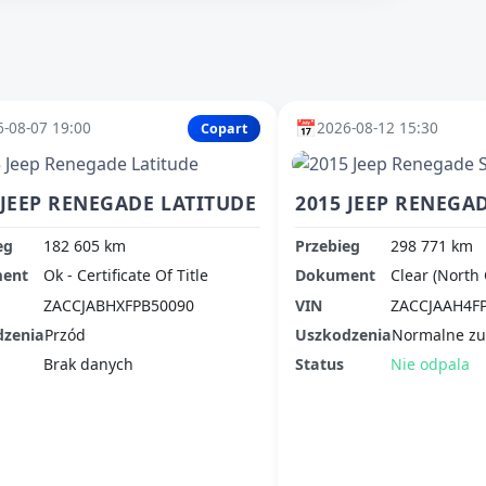
📅
-08-07 19:00
2026-08-12 15:30
Copart
 JEEP RENEGADE LATITUDE
2015 JEEP RENEGA
eg
182 605 km
Przebieg
298 771 km
ent
Ok - Certificate Of Title
Dokument
Clear (North 
ZACCJABHXFPB50090
VIN
ZACCJAAH4F
dzenia
Przód
Uszkodzenia
Normalne zu
Brak danych
Status
Nie odpala