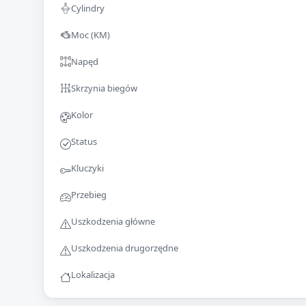
Cylindry
Moc (KM)
Napęd
Skrzynia biegów
Kolor
Status
Kluczyki
Przebieg
Uszkodzenia główne
Uszkodzenia drugorzędne
Lokalizacja