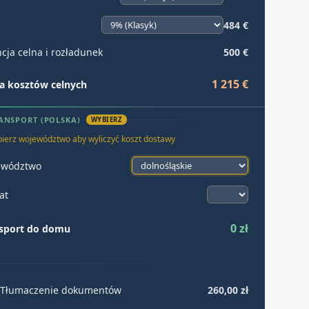
484 €
cja celna i rozładunek
500 €
1 215 €
 kosztów celnych
ANSPORT (POLSKA)
WYBIERZ
ierz województwo aby wyliczyć koszt dostawy
ewództwo
at
0 zł
sport do domu
Tłumaczenie dokumentów
260,00 zł