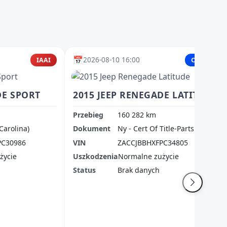
📅
2026-08-10 16:00
IAAI
Copart
DE SPORT
2015 JEEP RENEGADE LATITUDE
Przebieg
160 282 km
Carolina)
Dokument
Ny - Cert Of Title-Parts Only
PC30986
VIN
ZACCJBBHXFPC34805
życie
Uszkodzenia
Normalne zużycie
Status
Brak danych