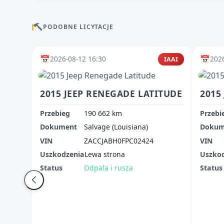
PODOBNE LICYTACJE
📅
📅
2026-08-12 16:30
2026
IAAI
2015 JEEP RENEGADE LATITUDE
2015
Przebieg
190 662 km
Przebi
Dokument
Salvage (Louisiana)
Dokum
VIN
ZACCJABH0FPC02424
VIN
Uszkodzenia
Lewa strona
Uszko
Status
Odpala i rusza
Status