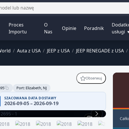
Proces
O
Dodatk
Opinie
Poradnik
Importu
Nas
usługi
World
/
Auta z USA
/
JEEP z USA
/
JEEP RENEGADE z USA
/
Obserwuj
695
Port: Elizabeth, NJ
 wiarygodności — część
SZACOWANA DATA DOSTAWY
2026-09-05 – 2026-09-19
fikuj historię pojazdu.
1 / 13
Całk