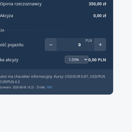
Opinia rzeczoznawcy
350,00 zł
Akcyza
0,00 zł
YZA
PLN
−
+
ość pojazdu
ka akcyzy
0,00 PLN
lator ma charakter informacyjny. Kursy: USD/EUR 0.87, USD/PLN
 EUR/PLN 4.3
izowano: 2026-08-06 18:25 · Źródło:
NBP