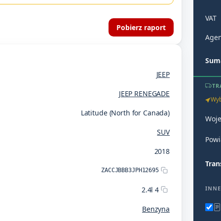
VAT
Pobierz raport
Agen
Suma
JEEP
TR
JEEP RENEGADE
Wyb
Latitude (North for Canada)
Woj
SUV
Powi
2018
Tran
ZACCJBBB3JPH12695
INNE
2.4l 4
Benzyna