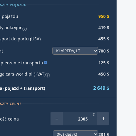
SZTY POJAZDU
 pojazdu
950 $
ty aukcyjne
419 $
sport do portu (USA)
455 $
ht
700 $
pieczenie transportu
125 $
ga cars-world.pl (+VAT)
450 $
2 649 $
 (pojazd + transport)
SZTY CELNE
€
−
+
ość celna
231 €