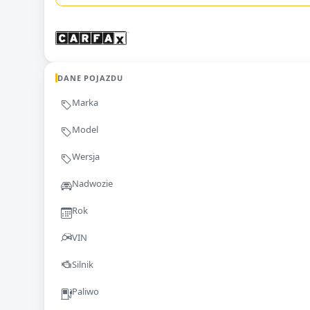
DANE POJAZDU
Marka
Model
Wersja
Nadwozie
Rok
VIN
Silnik
Paliwo