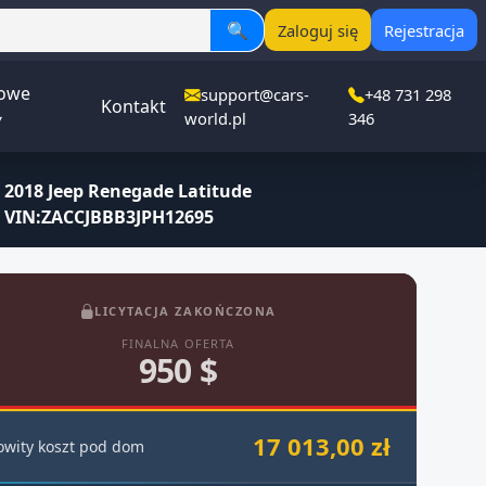
🔍
Zaloguj się
Rejestracja
owe
support@cars-
+48 731 298
Kontakt
▾
world.pl
346
2018 Jeep Renegade Latitude
VIN:ZACCJBBB3JPH12695
LICYTACJA ZAKOŃCZONA
FINALNA OFERTA
950 $
17 013,00 zł
owity koszt pod dom