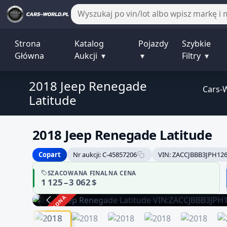
Strona
Katalog
Pojazdy
Szybkie
Główna
Aukcji
▾
▾
Filtry
▾
2018 Jeep Renegade
Cars-
Latitude
2018 Jeep Renegade Latitude
Copart
Nr aukcji: C-45857206
VIN: ZACCJBBB3JPH12
Sprzedawca bez potwierdzonej
SZACOWANA FINALNA CENA
1 125 – 3 062 $
danych może być niepełna
Zachowaj ostrożność i dokładnie zwery
ZAKOŃCZONA