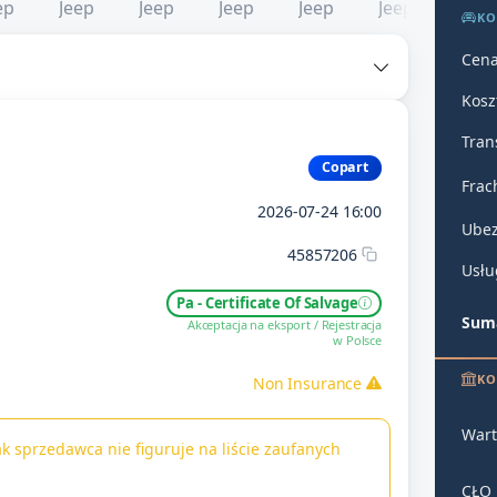
KO
Cena
Kosz
Tran
Copart
Frac
2026-07-24 16:00
Ubez
45857206
Usłu
Pa - Certificate Of Salvage
Suma
Akceptacja na eksport / Rejestracja
w Polsce
KO
Non Insurance
Wart
k sprzedawca nie figuruje na liście zaufanych
CŁO