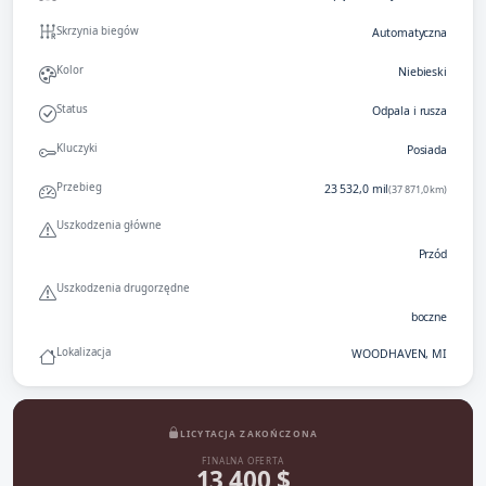
Skrzynia biegów
Automatyczna
Kolor
Niebieski
Status
Odpala i rusza
Kluczyki
Posiada
Przebieg
23 532,0 mil
(37 871,0 km)
Uszkodzenia główne
Przód
Uszkodzenia drugorzędne
boczne
Lokalizacja
WOODHAVEN, MI
LICYTACJA ZAKOŃCZONA
FINALNA OFERTA
13 400 $