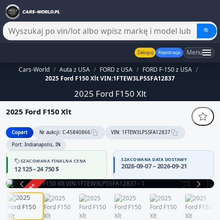
🔍
Menu
Zaloguj
Rejestracja
Cars-World
/
Auta z USA
/
FORD z USA
/
FORD F-150 z USA
/
2025 Ford F150 Xlt VIN:1FTEW3LP5SFA12837
2025 Ford F150 Xlt
2025 Ford F150 Xlt
Copart
Nr aukcji: C-45840866
VIN: 1FTEW3LP5SFA12837
Port: Indianapolis, IN
SZACOWANA DATA DOSTAWY
SZACOWANA FINALNA CENA
2026-09-07 – 2026-09-21
12 125 – 24 750 $
360°
ZAKOŃCZONA
1 / 12