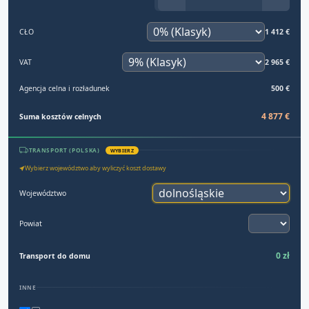
CŁO
1 412 €
VAT
2 965 €
Agencja celna i rozładunek
500 €
4 877 €
Suma kosztów celnych
TRANSPORT (POLSKA)
WYBIERZ
Wybierz województwo aby wyliczyć koszt dostawy
Województwo
Powiat
0 zł
Transport do domu
INNE