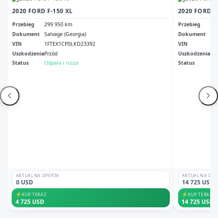
2020 FORD F-150 XL
2020 FORD F
Przebieg
299 950 km
Przebieg
13
Dokument
Salvage (Georgia)
Dokument
Sal
VIN
1FTEX1CP0LKD23392
VIN
1F
Uszkodzenia
Przód
Uszkodzenia
Gr
Status
Odpala i rusza
Status
Odp
AKTUALNA OFERTA
AKTUALNA OFE
0 USD
14 725 USD
⚡
⚡
KUP TERAZ
KUP TERAZ
4 725 USD
14 725 USD