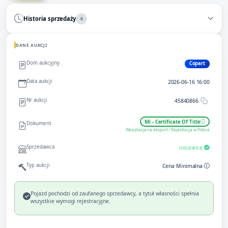
Historia sprzedaży
0
DANE AUKCJI
Dom aukcyjny
Copart
Data aukcji
2026-06-16 16:00
Nr aukcji
45840866
Mi - Certificate Of Title
Dokument
Akceptacja na eksport / Rejestracja w Polsce
Sprzedawca
insurance
Typ aukcji
Cena Minimalna
Pojazd pochodzi od zaufanego sprzedawcy, a tytuł własności spełnia
wszystkie wymogi rejestracyjne.