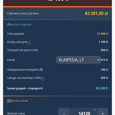
83 281,00 zł
Całkowity koszt pod dom
KOSZTY POJAZDU
Cena pojazdu
13 400 $
Koszty aukcyjne
1 169 $
Transport do portu (USA)
600 $
Fracht
915 $
Ubezpieczenie transportu
146 $
Usługa cars-world.pl (+VAT)
450 $
16 230 $
Suma (pojazd + transport)
KOSZTY CELNE
€
−
+
Wartość celna