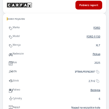
Pobierz raport
DANE POJAZDU
Marka
FORD
Model
FORD F-150
Wersja
XLT
Nadwozie
Pickup
Rok
2025
VIN
1FTEW3LP5SFA12837
Silnik
2.7l 6
Paliwo
Benzyna
Cylindry
6
Napęd
Napęd na wszystkie koła