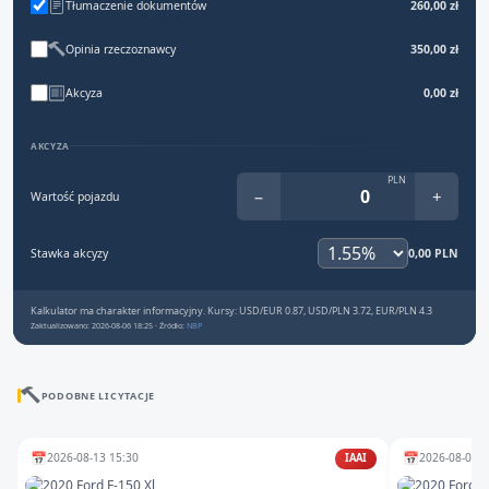
Tłumaczenie dokumentów
260,00 zł
Opinia rzeczoznawcy
350,00 zł
Akcyza
0,00 zł
AKCYZA
PLN
−
+
Wartość pojazdu
Stawka akcyzy
0,00 PLN
Kalkulator ma charakter informacyjny. Kursy: USD/EUR 0.87, USD/PLN 3.72, EUR/PLN 4.3
Zaktualizowano: 2026-08-06 18:25 · Źródło:
NBP
PODOBNE LICYTACJE
📅
📅
2026-08-13 15:30
2026-08-07 1
IAAI