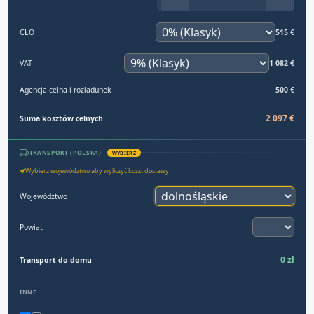
CŁO
515 €
VAT
1 082 €
Agencja celna i rozładunek
500 €
2 097 €
Suma kosztów celnych
TRANSPORT (POLSKA)
WYBIERZ
Wybierz województwo aby wyliczyć koszt dostawy
Województwo
Powiat
0 zł
Transport do domu
INNE