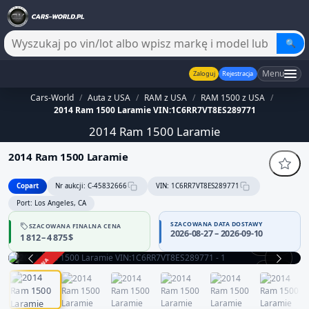
🔍
Menu
Zaloguj
Rejestracja
Cars-World
/
Auta z USA
/
RAM z USA
/
RAM 1500 z USA
/
2014 Ram 1500 Laramie VIN:1C6RR7VT8ES289771
2014 Ram 1500 Laramie
2014 Ram 1500 Laramie
Copart
Nr aukcji: C-45832666
VIN: 1C6RR7VT8ES289771
Port: Los Angeles, CA
SZACOWANA DATA DOSTAWY
SZACOWANA FINALNA CENA
2026-08-27 – 2026-09-10
1 812 – 4 875 $
360°
ZAKOŃCZONA
1 / 12