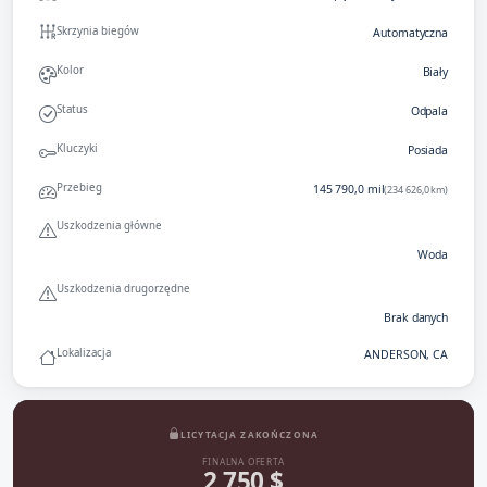
Skrzynia biegów
Automatyczna
Kolor
Biały
Status
Odpala
Kluczyki
Posiada
Przebieg
145 790,0 mil
(234 626,0 km)
Uszkodzenia główne
Woda
Uszkodzenia drugorzędne
Brak danych
Lokalizacja
ANDERSON, CA
LICYTACJA ZAKOŃCZONA
FINALNA OFERTA
2 750 $