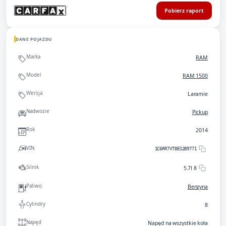
Pobierz raport
DANE POJAZDU
Marka
RAM
Model
RAM 1500
Wersja
Laramie
Nadwozie
Pickup
Rok
2014
VIN
1C6RR7VT8ES289771
Silnik
5.7l 8
Paliwo
Benzyna
Cylindry
8
Napęd
Napęd na wszystkie koła