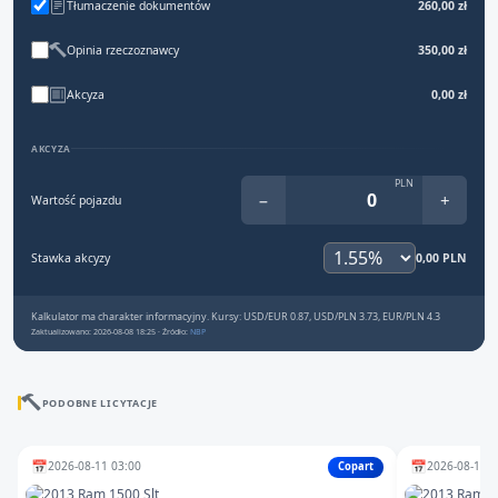
Tłumaczenie dokumentów
260,00 zł
Opinia rzeczoznawcy
350,00 zł
Akcyza
0,00 zł
AKCYZA
PLN
−
+
Wartość pojazdu
Stawka akcyzy
0,00 PLN
Kalkulator ma charakter informacyjny. Kursy: USD/EUR 0.87, USD/PLN 3.73, EUR/PLN 4.3
Zaktualizowano: 2026-08-08 18:25 · Źródło:
NBP
PODOBNE LICYTACJE
📅
📅
2026-08-11 03:00
2026-08-13 1
Copart