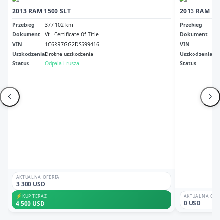
2013 RAM 1500 SLT
2013 RAM 1
Przebieg
377 102 km
Przebieg
34
Dokument
Vt - Certificate Of Title
Dokument
Sa
VIN
1C6RR7GG2DS699416
VIN
3C
Uszkodzenia
Drobne uszkodzenia
Uszkodzenia
Pr
Status
Odpala i rusza
Status
Odp
AKTUALNA OFERTA
3 300 USD
⚡
KUP TERAZ
AKTUALNA OFE
0 USD
4 500 USD