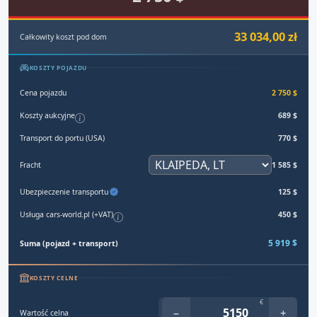
33 034,00 zł
Całkowity koszt pod dom
KOSZTY POJAZDU
Cena pojazdu
2 750 $
Koszty aukcyjne
689 $
Transport do portu (USA)
770 $
Fracht
1 585 $
Ubezpieczenie transportu
125 $
Usługa cars-world.pl (+VAT)
450 $
5 919 $
Suma (pojazd + transport)
KOSZTY CELNE
€
−
+
Wartość celna