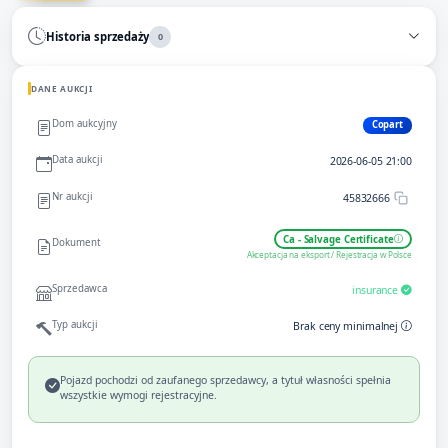
Historia sprzedaży
0
DANE AUKCJI
Dom aukcyjny
Copart
Data aukcji
2026-06-05 21:00
Nr aukcji
45832666
Ca - Salvage Certificate
Dokument
Akceptacja na eksport / Rejestracja w Polsce
Sprzedawca
insurance
Typ aukcji
Brak ceny minimalnej
Pojazd pochodzi od zaufanego sprzedawcy, a tytuł własności spełnia
wszystkie wymogi rejestracyjne.