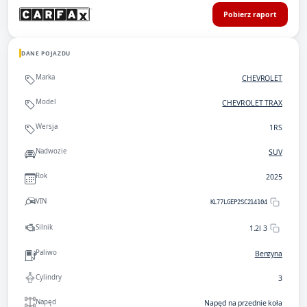
Pobierz raport
DANE POJAZDU
Marka
CHEVROLET
Model
CHEVROLET TRAX
Wersja
1RS
Nadwozie
SUV
Rok
2025
VIN
KL77LGEP2SC214104
Silnik
1.2l 3
Paliwo
Benzyna
Cylindry
3
Napęd
Napęd na przednie koła