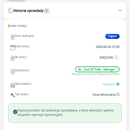
Historia sprzedaży
0
DANE AUKCJI
Dom aukcyjny
Copart
Data aukcji
2026-06-04 21:00
Nr aukcji
45822346
Az - Cert Of Title - Salvage
Dokument
Akceptacja na eksport / Rejestracja w Polsce
Sprzedawca
insurance
Typ aukcji
Cena Minimalna
Pojazd pochodzi od zaufanego sprzedawcy, a tytuł własności spełnia
wszystkie wymogi rejestracyjne.