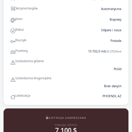
Skrzynia biegów
Automatyczna
Kolor
Brązowy
Status
Odpala i rusza
Kluczyki
Posiada
Przebieg
15 702,0 mil
(25 270,0 km)
Uszkodzenia główne
Przód
Uszkodzenia drugorzędne
Brak danych
Lokalizacja
PHOENIX, AZ
LICYTACJA ZAKOŃCZONA
FINALNA OFERTA
7 100 $