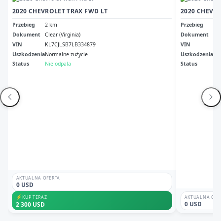
2020 CHEVROLET TRAX FWD LT
2020 CHEVRO
Przebieg
2 km
Przebieg
75
Dokument
Clear (Virginia)
Dokument
Cle
VIN
KL7CJLSB7LB334879
VIN
3G
Uszkodzenia
Normalne zużycie
Uszkodzenia
No
Status
Nie odpala
Status
Od
AKTUALNA OFERTA
0 USD
⚡
KUP TERAZ
AKTUALNA OFE
0 USD
2 300 USD