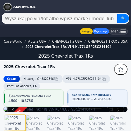
🔍
Menu
Zaloguj
Rejestracja
Cars-World
/
Auta z USA
/
CHEVROLET z USA
/
CHEVROLET TRAX z USA
/
2025 Chevrolet Trax 1Rs VIN:KL77LGEP2SC214104
2025 Chevrolet Trax 1Rs
2025 Chevrolet Trax 1Rs
Copart
Nr aukcji: C-45822346
VIN: KL77LGEP2SC214104
Port: Los Angeles, CA
SZACOWANA DATA DOSTAWY
SZACOWANA FINALNA CENA
2026-08-26 – 2026-09-09
4 500 – 10 375 $
Praca silnika
360°
ZAKOŃCZONA
1 / 13