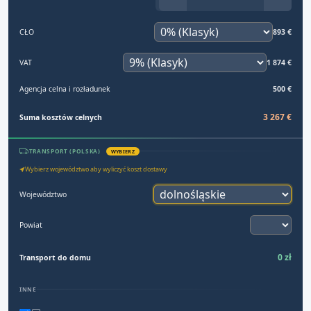
CŁO
893 €
VAT
1 874 €
Agencja celna i rozładunek
500 €
3 267 €
Suma kosztów celnych
TRANSPORT (POLSKA)
WYBIERZ
Wybierz województwo aby wyliczyć koszt dostawy
Województwo
Powiat
0 zł
Transport do domu
INNE