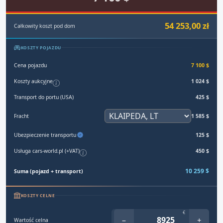
54 253,00 zł
Całkowity koszt pod dom
KOSZTY POJAZDU
Cena pojazdu
7 100 $
Koszty aukcyjne
1 024 $
Transport do portu (USA)
425 $
Fracht
1 585 $
Ubezpieczenie transportu
125 $
Usługa cars-world.pl (+VAT)
450 $
10 259 $
Suma (pojazd + transport)
KOSZTY CELNE
€
−
+
Wartość celna