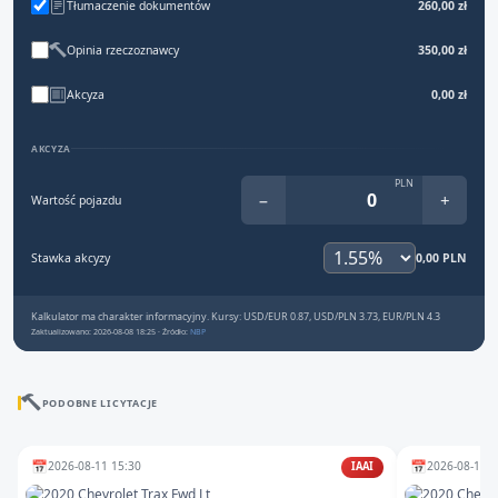
Tłumaczenie dokumentów
260,00 zł
Opinia rzeczoznawcy
350,00 zł
Akcyza
0,00 zł
AKCYZA
PLN
−
+
Wartość pojazdu
Stawka akcyzy
0,00 PLN
Kalkulator ma charakter informacyjny. Kursy: USD/EUR 0.87, USD/PLN 3.73, EUR/PLN 4.3
Zaktualizowano: 2026-08-08 18:25 · Źródło:
NBP
PODOBNE LICYTACJE
📅
📅
2026-08-11 15:30
2026-08-11 1
IAAI