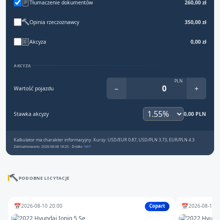
Tłumaczenie dokumentów
260,00 zł
Opinia rzeczoznawcy
350,00 zł
Akcyza
0,00 zł
AKCYZA
PLN
−
+
Wartość pojazdu
Stawka akcyzy
0,00 PLN
Kalkulator ma charakter informacyjny. Kursy: USD/EUR 0.87, USD/PLN 3.73, EUR/PLN 4.3
Zaktualizowano: 2026-08-08 18:25 · Źródło:
NBP
PODOBNE LICYTACJE
📅
📅
2026-08-10 20:00
2026-08-10 1
Copart