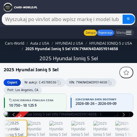
🔍
Menu
Zaloguj
Rejestracja
Cars-World
/
Auta z USA
/
HYUNDAI z USA
/
HYUNDAI IONIQ-5 z USA
/
2025 Hyundai Ioniq 5 Sel VIN:7YAKN4DA0SY014658
2025 Hyundai Ioniq 5 Sel
2025 Hyundai Ioniq 5 Sel
Copart
Nr aukcji: C-45788536
VIN: 7YAKN4DA0SY014658
Port: Los Angeles, CA
SZACOWANA DATA DOSTAWY
SZACOWANA FINALNA CENA
2026-08-26 – 2026-09-09
10 750 – 18 125 $
ZAKOŃCZONA
1 / 13