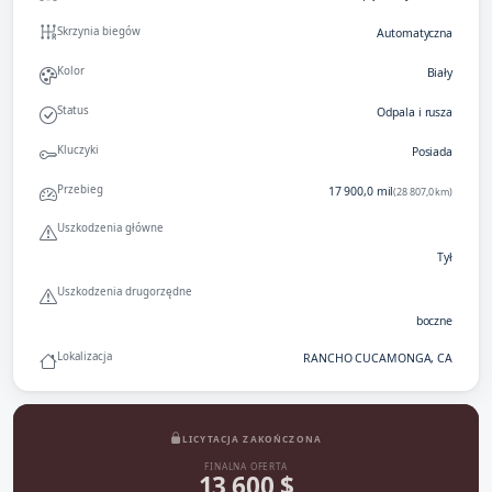
Skrzynia biegów
Automatyczna
Kolor
Biały
Status
Odpala i rusza
Kluczyki
Posiada
Przebieg
17 900,0 mil
(28 807,0 km)
Uszkodzenia główne
Tył
Uszkodzenia drugorzędne
boczne
Lokalizacja
RANCHO CUCAMONGA, CA
LICYTACJA ZAKOŃCZONA
FINALNA OFERTA
13 600 $