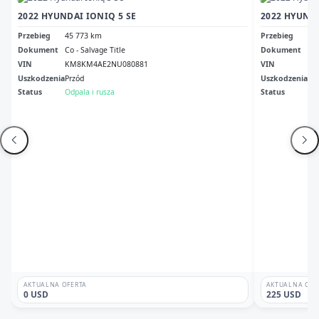
2022 HYUNDAI IONIQ 5 SE
2022 HYUNDA
Przebieg
45 773 km
Przebieg
11
Dokument
Co - Salvage Title
Dokument
Va 
VIN
KM8KM4AE2NU080881
VIN
KM
Uszkodzenia
Przód
Uszkodzenia
Pr
Status
Odpala i rusza
Status
Odp
AKTUALNA OFERTA
AKTUALNA OFE
0 USD
225 USD