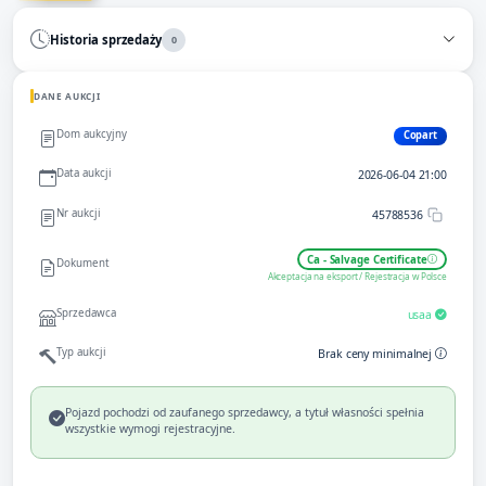
Historia sprzedaży
0
DANE AUKCJI
Dom aukcyjny
Copart
Data aukcji
2026-06-04 21:00
Nr aukcji
45788536
Ca - Salvage Certificate
Dokument
Akceptacja na eksport / Rejestracja w Polsce
Sprzedawca
usaa
Typ aukcji
Brak ceny minimalnej
Pojazd pochodzi od zaufanego sprzedawcy, a tytuł własności spełnia
wszystkie wymogi rejestracyjne.