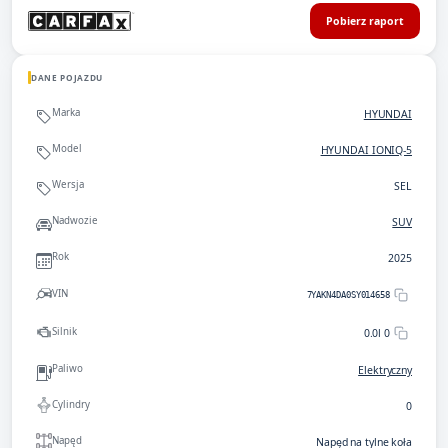
Pobierz raport
DANE POJAZDU
Marka
HYUNDAI
Model
HYUNDAI IONIQ-5
Wersja
SEL
Nadwozie
SUV
Rok
2025
VIN
7YAKN4DA0SY014658
Silnik
0.0l 0
Paliwo
Elektryczny
Cylindry
0
Napęd
Napęd na tylne koła