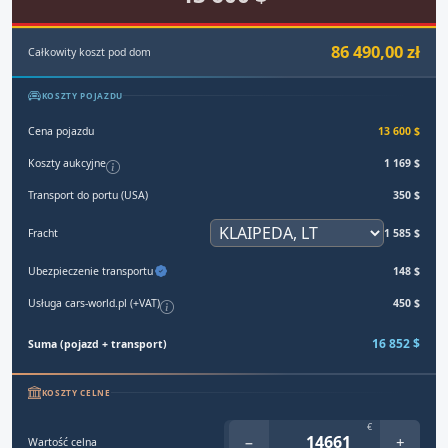
86 490,00 zł
Całkowity koszt pod dom
KOSZTY POJAZDU
Cena pojazdu
13 600 $
Koszty aukcyjne
1 169 $
Transport do portu (USA)
350 $
Fracht
1 585 $
Ubezpieczenie transportu
148 $
Usługa cars-world.pl (+VAT)
450 $
16 852 $
Suma (pojazd + transport)
KOSZTY CELNE
€
−
+
Wartość celna