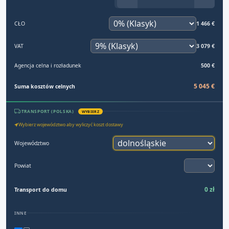
CŁO
1 466 €
VAT
3 079 €
Agencja celna i rozładunek
500 €
5 045 €
Suma kosztów celnych
TRANSPORT (POLSKA)
WYBIERZ
Wybierz województwo aby wyliczyć koszt dostawy
Województwo
Powiat
0 zł
Transport do domu
INNE