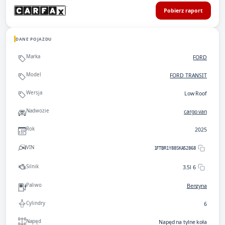
Pobierz raport
DANE POJAZDU
Marka
FORD
Model
FORD TRANSIT
Wersja
Low Roof
Nadwozie
cargo van
Rok
2025
VIN
1FTBR1Y88SKA52868
Silnik
3.5l 6
Paliwo
Benzyna
Cylindry
6
Napęd
Napęd na tylne koła