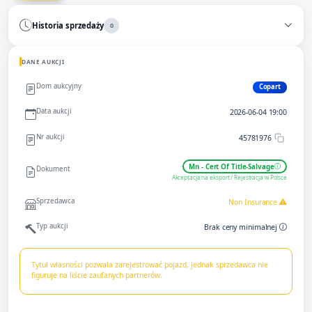
Historia sprzedaży
0
DANE AUKCJI
Dom aukcyjny
Copart
Data aukcji
2026-06-04 19:00
Nr aukcji
45781976
Mn - Cert Of Title-Salvage
Dokument
Akceptacja na eksport / Rejestracja w Polsce
Sprzedawca
Non Insurance
Typ aukcji
Brak ceny minimalnej
Tytuł własności pozwala zarejestrować pojazd, jednak sprzedawca nie
figuruje na liście zaufanych partnerów.