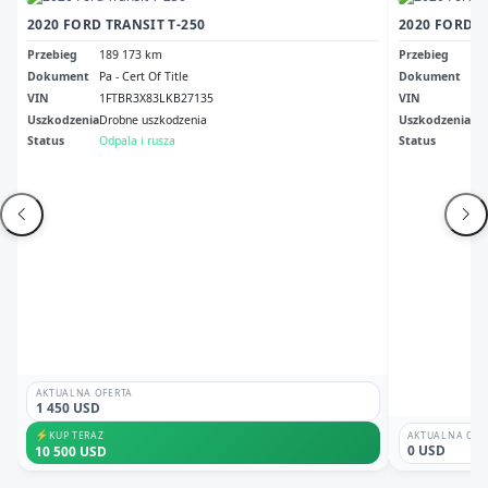
2020 FORD TRANSIT T-250
Przebieg
189 173 km
Przebieg
33
Dokument
Pa - Cert Of Title
Dokument
Fl 
VIN
1FTBR3X83LKB27135
VIN
1F
Uszkodzenia
Drobne uszkodzenia
Uszkodzenia
No
Status
Odpala i rusza
Status
Odp
AKTUALNA OFERTA
1 450 USD
⚡
KUP TERAZ
AKTUALNA OFE
0 USD
10 500 USD