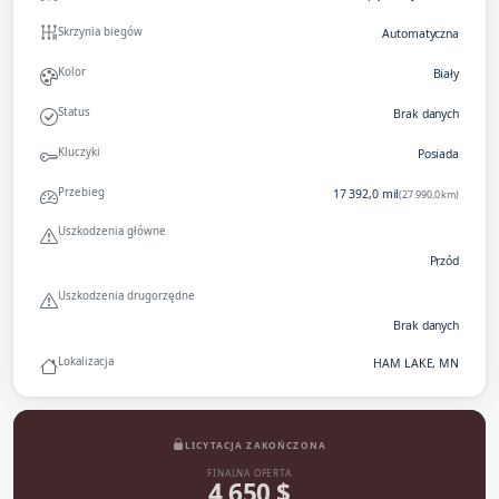
Skrzynia biegów
Automatyczna
Kolor
Biały
Status
Brak danych
Kluczyki
Posiada
Przebieg
17 392,0 mil
(27 990,0 km)
Uszkodzenia główne
Przód
Uszkodzenia drugorzędne
Brak danych
Lokalizacja
HAM LAKE, MN
LICYTACJA ZAKOŃCZONA
FINALNA OFERTA
4 650 $