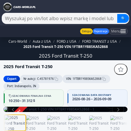
🔍
Menu
Zaloguj
Rejestracja
Cars-World
/
Auta z USA
/
FORD z USA
/
FORD TRANSIT z USA
/
2025 Ford Transit T-250 VIN:1FTBR1Y88SKA52868
2025 Ford Transit T-250
2025 Ford Transit T-250
Copart
Nr aukcji: C-45781976
VIN: 1FTBR1Y88SKA52868
Port: Indianapolis, IN
SZACOWANA DATA DOSTAWY
SZACOWANA FINALNA CENA
Sprzedawca bez potwierdzonej wiarygodności — część danych
2026-08-26 – 2026-09-09
10 250 – 31 312 $
może być niepełna
360°
Zachowaj ostrożność i dokładnie zweryfikuj historię pojazdu.
ZAKOŃCZONA
1 / 13