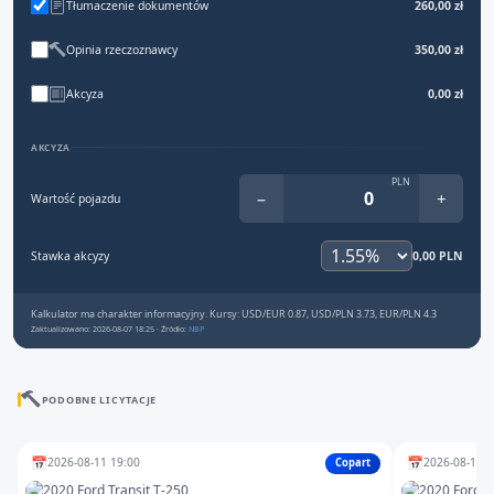
Tłumaczenie dokumentów
260,00 zł
Opinia rzeczoznawcy
350,00 zł
Akcyza
0,00 zł
AKCYZA
PLN
−
+
Wartość pojazdu
Stawka akcyzy
0,00 PLN
Kalkulator ma charakter informacyjny. Kursy: USD/EUR 0.87, USD/PLN 3.73, EUR/PLN 4.3
Zaktualizowano: 2026-08-07 18:25 · Źródło:
NBP
PODOBNE LICYTACJE
📅
📅
2026-08-11 19:00
2026-08-11 1
Copart