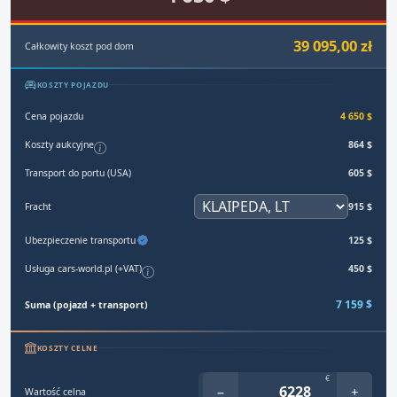
39 095,00 zł
Całkowity koszt pod dom
KOSZTY POJAZDU
Cena pojazdu
4 650 $
Koszty aukcyjne
864 $
Transport do portu (USA)
605 $
Fracht
915 $
Ubezpieczenie transportu
125 $
Usługa cars-world.pl (+VAT)
450 $
7 159 $
Suma (pojazd + transport)
KOSZTY CELNE
€
−
+
Wartość celna