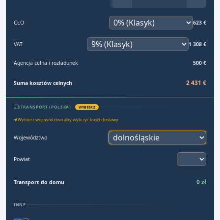
CŁO
623 €
VAT
1 308 €
Agencja celna i rozładunek
500 €
2 431 €
Suma kosztów celnych
TRANSPORT (POLSKA)
WYBIERZ
Wybierz województwo aby wyliczyć koszt dostawy
Województwo
Powiat
0 zł
Transport do domu
INNE