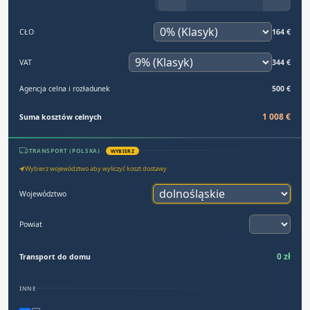
CŁO
164 €
VAT
344 €
Agencja celna i rozładunek
500 €
1 008 €
Suma kosztów celnych
TRANSPORT (POLSKA)
WYBIERZ
Wybierz województwo aby wyliczyć koszt dostawy
Województwo
Powiat
0 zł
Transport do domu
INNE