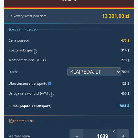
13 301,00 zł
Całkowity koszt pod dom
KOSZTY POJAZDU
Cena pojazdu
475 $
Koszty aukcyjne
314 $
Transport do portu (USA)
270 $
Fracht
700 $
Ubezpieczenie transportu
125 $
Usługa cars-world.pl (+VAT)
450 $
1 884 $
Suma (pojazd + transport)
KOSZTY CELNE
€
−
+
Wartość celna