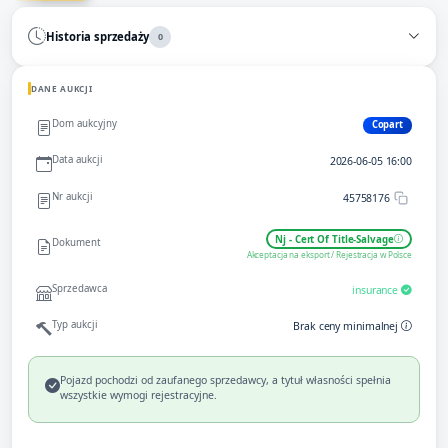
Historia sprzedaży
0
DANE AUKCJI
Dom aukcyjny
Copart
Data aukcji
2026-06-05 16:00
Nr aukcji
45758176
Nj - Cert Of Title-Salvage
Dokument
Akceptacja na eksport / Rejestracja w Polsce
Sprzedawca
insurance
Typ aukcji
Brak ceny minimalnej
Pojazd pochodzi od zaufanego sprzedawcy, a tytuł własności spełnia
wszystkie wymogi rejestracyjne.