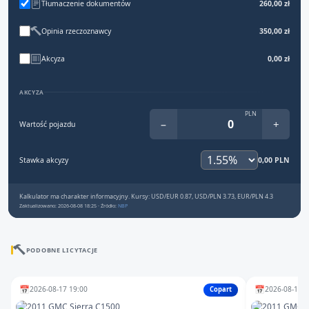
Tłumaczenie dokumentów
260,00 zł
Opinia rzeczoznawcy
350,00 zł
Akcyza
0,00 zł
AKCYZA
PLN
−
+
Wartość pojazdu
Stawka akcyzy
0,00 PLN
Kalkulator ma charakter informacyjny. Kursy: USD/EUR 0.87, USD/PLN 3.73, EUR/PLN 4.3
Zaktualizowano: 2026-08-08 18:25 · Źródło:
NBP
PODOBNE LICYTACJE
📅
📅
2026-08-17 19:00
2026-08-13 1
Copart