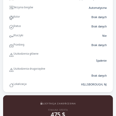
Skrzynia biegów
Automatyczna
Kolor
Brak danych
Status
Brak danych
Kluczyki
Nie
Przebieg
Brak danych
Uszkodzenia główne
Spalenie
Uszkodzenia drugorzędne
Brak danych
Lokalizacja
HILLSBOROUGH, NJ
LICYTACJA ZAKOŃCZONA
FINALNA OFERTA
475 $