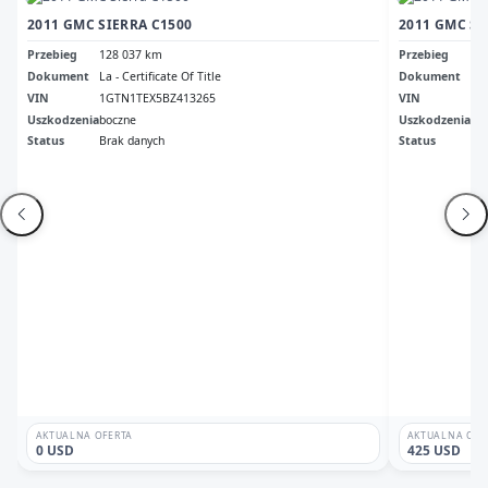
2011 GMC SIERRA C1500
2011 GMC SI
Przebieg
128 037 km
Przebieg
Br
Dokument
La - Certificate Of Title
Dokument
Mo 
VIN
1GTN1TEX5BZ413265
VIN
1G
Uszkodzenia
boczne
Uszkodzenia
Da
Status
Brak danych
Status
Br
AKTUALNA OFERTA
AKTUALNA OFE
0 USD
425 USD