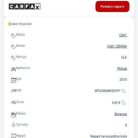
Pobierz raport
DANE POJAZDU
Marka
GMC
Model
GMC SIERRA
Wersja
SLE
Nadwozie
Pickup
Rok
2016
VIN
1GT12SEG4GF222757
Silnik
6.0l 8
Paliwo
Benzyna
Cylindry
8
Napęd
Napęd na wszystkie koła