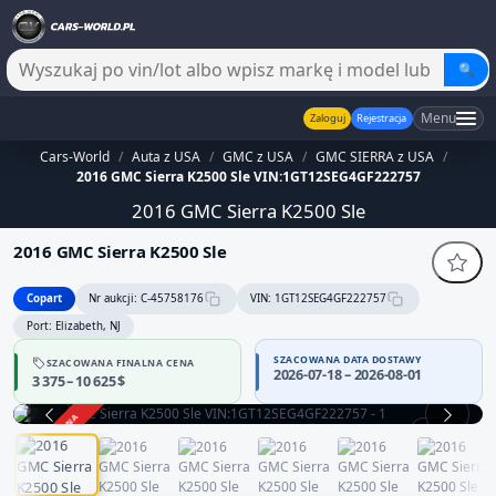
🔍
Menu
Zaloguj
Rejestracja
Cars-World
/
Auta z USA
/
GMC z USA
/
GMC SIERRA z USA
/
2016 GMC Sierra K2500 Sle VIN:1GT12SEG4GF222757
2016 GMC Sierra K2500 Sle
2016 GMC Sierra K2500 Sle
Copart
Nr aukcji: C-45758176
VIN: 1GT12SEG4GF222757
Port: Elizabeth, NJ
SZACOWANA DATA DOSTAWY
SZACOWANA FINALNA CENA
2026-07-18 – 2026-08-01
3 375 – 10 625 $
ZAKOŃCZONA
1 / 12