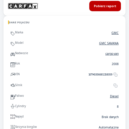
Pobierz raport
DANE POJAZDU
Marka
GMC
Model
GMC SAVANA
Nadwozie
cargo van
Rok
2008
VIN
1GTHG356681158359
Silnik
Paliwo
Diesel
Cylindry
8
Napęd
Brak danych
Skrzynia biegów
Automatyczna