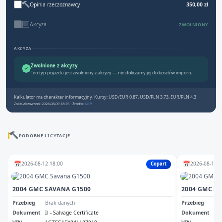
Opinia rzeczoznawcy
350,00 zł
Akcyza
ZWOLNIONY
AKCYZA
Zwolnione z akcyzy
Ten typ pojazdu jest zwolniony z akcyzy — nie doliczamy jej do kosztów importu.
Kalkulator ma charakter informacyjny. Kursy: USD/EUR 0.87, USD/PLN 3.73, EUR/PLN 4.3
Zaktualizowano: 2026-08-09 18:25 · Źródło:
NBP
PODOBNE LICYTACJE
📅
📅
2026-08-12 18:00
2026-08-17 1
Copart
2004 GMC SAVANA G1500
2004 GMC S
Przebieg
Brak danych
Przebieg
Br
Dokument
Il - Salvage Certificate
Dokument
Mn 