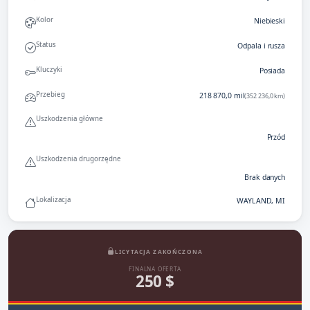
Kolor
Niebieski
Status
Odpala i rusza
Kluczyki
Posiada
Przebieg
218 870,0 mil
(352 236,0 km)
Uszkodzenia główne
Przód
Uszkodzenia drugorzędne
Brak danych
Lokalizacja
WAYLAND, MI
LICYTACJA ZAKOŃCZONA
FINALNA OFERTA
250 $