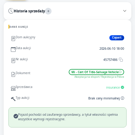
Historia sprzedaży
0
DANE AUKCJI
Dom aukcyjny
Copart
Data aukcji
2026-06-10 18:00
Nr aukcji
45757486
Mi - Cert Of Title-Salvage Vehicle
Dokument
Akceptacja na eksport / Rejestracja w Polsce
Sprzedawca
insurance
Typ aukcji
Brak ceny minimalnej
Pojazd pochodzi od zaufanego sprzedawcy, a tytuł własności spełnia
wszystkie wymogi rejestracyjne.