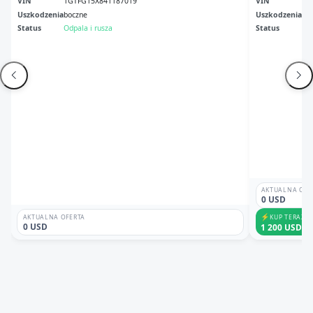
VIN
1GTFG15X841187019
VIN
1G
Uszkodzenia
boczne
Uszkodzenia
Me
Status
Odpala i rusza
Status
Br
AKTUALNA OFE
0 USD
⚡
KUP TERAZ
AKTUALNA OFERTA
0 USD
1 200 USD