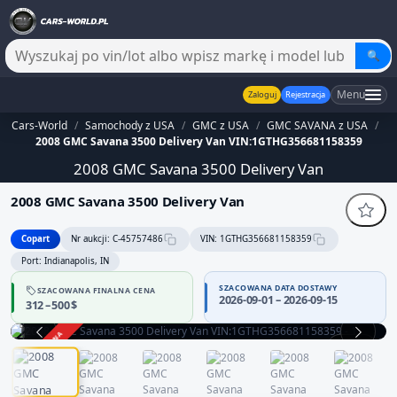
🔍
Menu
Zaloguj
Rejestracja
Cars-World
/
Samochody z USA
/
GMC z USA
/
GMC SAVANA z USA
/
2008 GMC Savana 3500 Delivery Van VIN:1GTHG356681158359
2008 GMC Savana 3500 Delivery Van
2008 GMC Savana 3500 Delivery Van
Copart
Nr aukcji: C-45757486
VIN: 1GTHG356681158359
Port: Indianapolis, IN
SZACOWANA DATA DOSTAWY
SZACOWANA FINALNA CENA
2026-09-01 – 2026-09-15
312 – 500 $
ZAKOŃCZONA
1 / 14