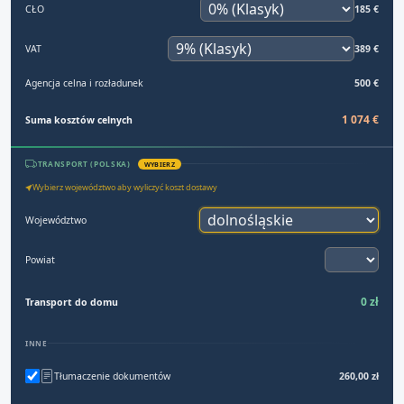
CŁO
185 €
VAT
389 €
Agencja celna i rozładunek
500 €
1 074 €
Suma kosztów celnych
TRANSPORT (POLSKA)
WYBIERZ
Wybierz województwo aby wyliczyć koszt dostawy
Województwo
Powiat
0 zł
Transport do domu
INNE
Tłumaczenie dokumentów
260,00 zł