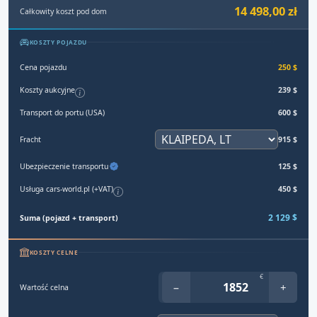
14 498,00 zł
Całkowity koszt pod dom
KOSZTY POJAZDU
Cena pojazdu
250 $
Koszty aukcyjne
239 $
Transport do portu (USA)
600 $
Fracht
915 $
Ubezpieczenie transportu
125 $
Usługa cars-world.pl (+VAT)
450 $
2 129 $
Suma (pojazd + transport)
KOSZTY CELNE
€
−
+
Wartość celna