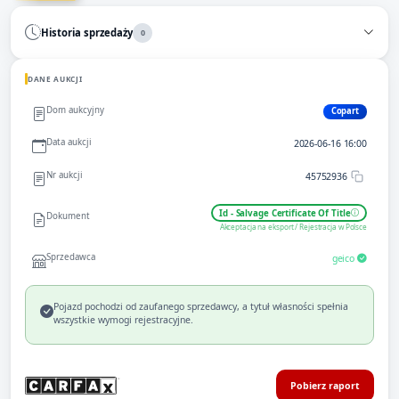
Historia sprzedaży
0
DANE AUKCJI
Dom aukcyjny
Copart
Data aukcji
2026-06-16 16:00
Nr aukcji
45752936
Id - Salvage Certificate Of Title
Dokument
Akceptacja na eksport / Rejestracja w Polsce
Sprzedawca
geico
Pojazd pochodzi od zaufanego sprzedawcy, a tytuł własności spełnia
wszystkie wymogi rejestracyjne.
Pobierz raport