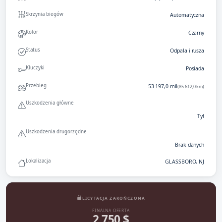
Skrzynia biegów
Automatyczna
Kolor
Czarny
Status
Odpala i rusza
Kluczyki
Posiada
Przebieg
53 197,0 mil
(85 612,0 km)
Uszkodzenia główne
Tył
Uszkodzenia drugorzędne
Brak danych
Lokalizacja
GLASSBORO, NJ
LICYTACJA ZAKOŃCZONA
FINALNA OFERTA
2 750 $