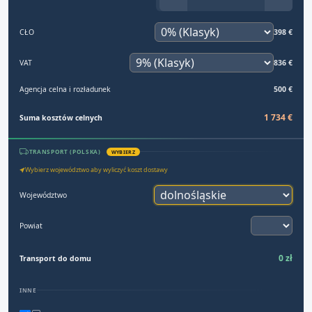
CŁO
398 €
VAT
836 €
Agencja celna i rozładunek
500 €
1 734 €
Suma kosztów celnych
TRANSPORT (POLSKA)
WYBIERZ
Wybierz województwo aby wyliczyć koszt dostawy
Województwo
Powiat
0 zł
Transport do domu
INNE