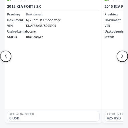
2015 KIA FORTE SX
2015 KIA FO
Przebieg
Brak danych
Przebieg
24
Dokument
Nj - Cert Of Title-Salvage
Dokument
Tn 
VIN
KNAFZ5A38F5293905
VIN
KN
Uszkodzenia
boczne
Uszkodzenia
Pr
Status
Brak danych
Status
Br
AKTUALNA OFERTA
AKTUALNA OFE
0 USD
425 USD