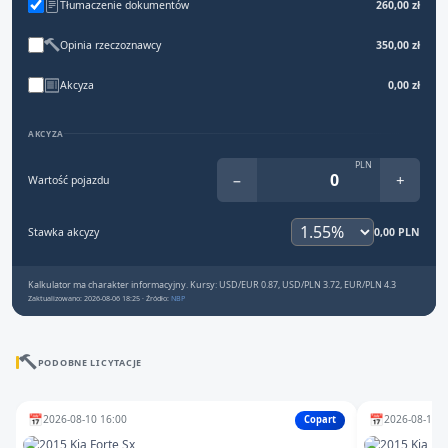
Tłumaczenie dokumentów
260,00 zł
Opinia rzeczoznawcy
350,00 zł
Akcyza
0,00 zł
AKCYZA
PLN
−
+
Wartość pojazdu
Stawka akcyzy
0,00 PLN
Kalkulator ma charakter informacyjny. Kursy: USD/EUR 0.87, USD/PLN 3.72, EUR/PLN 4.3
Zaktualizowano: 2026-08-06 18:25 · Źródło:
NBP
PODOBNE LICYTACJE
📅
📅
2026-08-10 16:00
2026-08-13 1
Copart