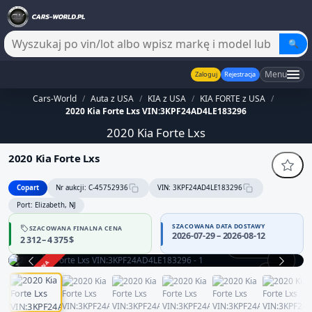
🔍
Menu
Zaloguj
Rejestracja
Cars-World
/
Auta z USA
/
KIA z USA
/
KIA FORTE z USA
/
2020 Kia Forte Lxs VIN:3KPF24AD4LE183296
2020 Kia Forte Lxs
2020 Kia Forte Lxs
Copart
Nr aukcji: C-45752936
VIN: 3KPF24AD4LE183296
Port: Elizabeth, NJ
SZACOWANA DATA DOSTAWY
SZACOWANA FINALNA CENA
2026-07-29 – 2026-08-12
2 312 – 4 375 $
Praca silnika
ZAKOŃCZONA
1 / 12