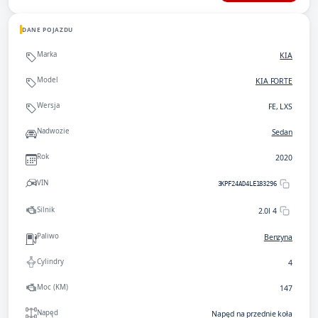
DANE POJAZDU
Marka
KIA
Model
KIA FORTE
Wersja
FE, LXS
Nadwozie
Sedan
Rok
2020
VIN
3KPF24AD4LE183296
Silnik
2.0l 4
Paliwo
Benzyna
Cylindry
4
Moc (KM)
147
Napęd
Napęd na przednie koła