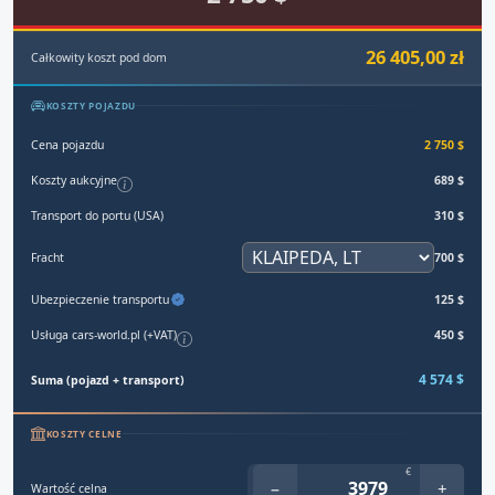
26 405,00 zł
Całkowity koszt pod dom
KOSZTY POJAZDU
Cena pojazdu
2 750 $
Koszty aukcyjne
689 $
Transport do portu (USA)
310 $
Fracht
700 $
Ubezpieczenie transportu
125 $
Usługa cars-world.pl (+VAT)
450 $
4 574 $
Suma (pojazd + transport)
KOSZTY CELNE
€
−
+
Wartość celna