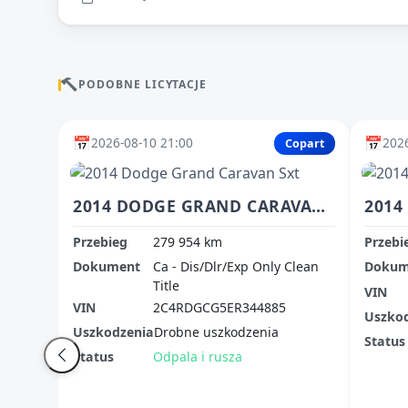
PODOBNE LICYTACJE
📅
📅
2026-08-10 21:00
2026
Copart
2014 DODGE GRAND CARAVAN SXT
Przebieg
279 954 km
Przebi
Dokument
Ca - Dis/Dlr/Exp Only Clean
Dokum
Title
VIN
VIN
2C4RDGCG5ER344885
Uszko
Uszkodzenia
Drobne uszkodzenia
Status
Status
Odpala i rusza