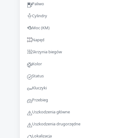
Paliwo
Cylindry
Moc (KM)
Napęd
Skrzynia biegów
Kolor
Status
Kluczyki
Przebieg
Uszkodzenia główne
Uszkodzenia drugorzędne
Lokalizacja