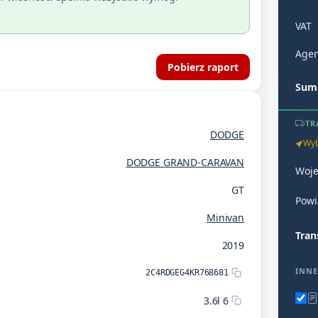
VAT
Agen
Pobierz raport
Suma
TR
DODGE
Wyb
DODGE GRAND-CARAVAN
Woj
GT
Powi
Minivan
Tran
2019
INNE
2C4RDGEG4KR768681
3.6l 6