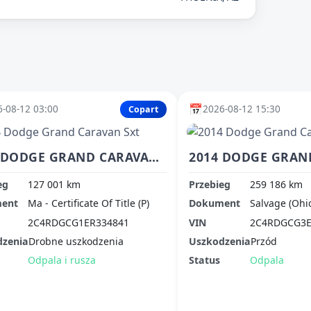
📅
-08-12 03:00
2026-08-12 15:30
Copart
2014 DODGE GRAND CARAVAN SXT
eg
127 001 km
Przebieg
259 186 km
ent
Ma - Certificate Of Title (P)
Dokument
Salvage (Ohi
2C4RDGCG1ER334841
VIN
2C4RDGCG3E
dzenia
Drobne uszkodzenia
Uszkodzenia
Przód
Odpala i rusza
Status
Odpala