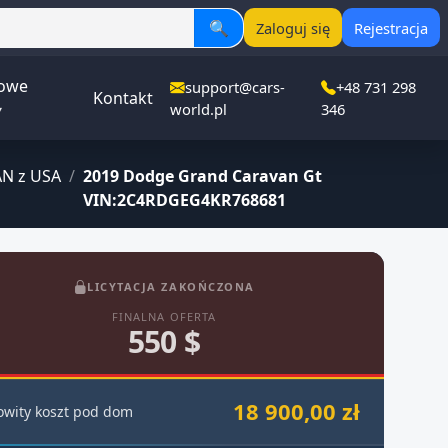
🔍
Zaloguj się
Rejestracja
owe
support@cars-
+48 731 298
Kontakt
▾
world.pl
346
N z USA
/
2019 Dodge Grand Caravan Gt
VIN:2C4RDGEG4KR768681
LICYTACJA ZAKOŃCZONA
FINALNA OFERTA
550 $
18 900,00 zł
owity koszt pod dom