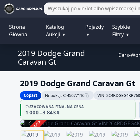
Strona
Katalog
Pojazdy
Szybkie
Główna
Aukcji
▾
▾
Filtry
▾
2019 Dodge Grand
Cars-Wor
Caravan Gt
2019 Dodge Grand Caravan Gt
Copart
Nr aukcji: C-45677116
VIN: 2C4RDGEG4KR768
SZACOWANA FINALNA CENA
1 000 – 3 843 $
ZAKOŃCZONA