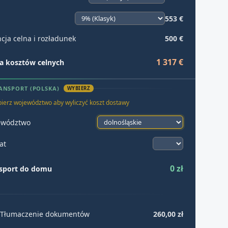
553 €
cja celna i rozładunek
500 €
1 317 €
 kosztów celnych
ANSPORT (POLSKA)
WYBIERZ
ierz województwo aby wyliczyć koszt dostawy
ewództwo
at
0 zł
sport do domu
Tłumaczenie dokumentów
260,00 zł