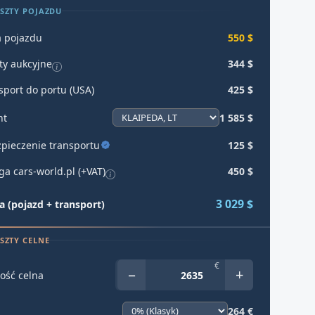
SZTY POJAZDU
 pojazdu
550 $
ty aukcyjne
344 $
sport do portu (USA)
425 $
ht
1 585 $
pieczenie transportu
125 $
ga cars-world.pl (+VAT)
450 $
3 029 $
 (pojazd + transport)
SZTY CELNE
€
−
+
ość celna
264 €