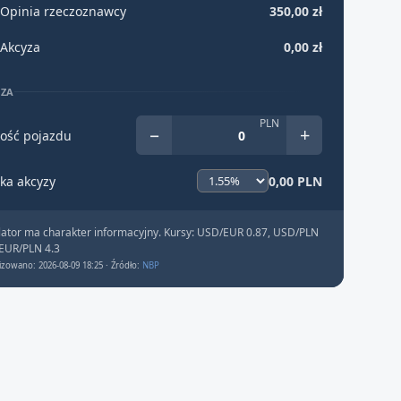
Opinia rzeczoznawcy
350,00 zł
Akcyza
0,00 zł
YZA
PLN
−
+
ość pojazdu
ka akcyzy
0,00 PLN
lator ma charakter informacyjny. Kursy: USD/EUR 0.87, USD/PLN
 EUR/PLN 4.3
izowano: 2026-08-09 18:25 · Źródło:
NBP