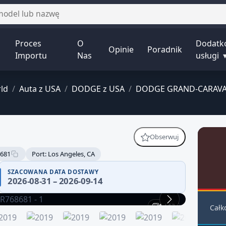
Proces
O
Dodatk
Opinie
Poradnik
Importu
Nas
usługi
ld
/
Auta z USA
/
DODGE z USA
/
DODGE GRAND-CARAVA
Obserwuj
681
Port: Los Angeles, CA
SZACOWANA DATA DOSTAWY
2026-08-31 – 2026-09-14
1 / 13
Całk