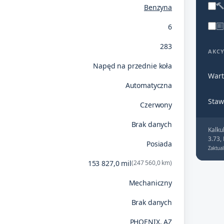
Benzyna
6
283
AKC
Napęd na przednie koła
Wart
Automatyczna
Staw
Czerwony
Brak danych
Kalku
3.73,
Posiada
Zaktual
153 827,0 mil
(247 560,0 km)
Mechaniczny
Brak danych
PHOENIX, AZ