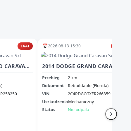
📅
2026-08-13 15:30
IAAI
IAAI
2014 DODGE GRAND CARAVAN SXT
2014 DODGE GRAND CARAVAN SXT
Przebieg
2 km
o)
Dokument
Rebuildable (Florida)
R258250
VIN
2C4RDGCGXER266359
Uszkodzenia
Mechaniczny
Status
Nie odpala