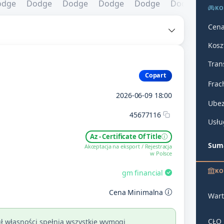
KO
Cena
Kosz
Tran
Copart
Frac
2026-06-09 18:00
Ubez
45677116
Usłu
Az - Certificate Of Title
Suma
Akceptacja na eksport / Rejestracja
w Polsce
KO
gm financial
Cena Minimalna
Wart
CŁO
ł własności spełnia wszystkie wymogi