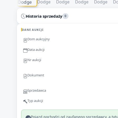
Historia sprzedaży
0
DANE AUKCJI
Dom aukcyjny
Data aukcji
Nr aukcji
Dokument
Sprzedawca
Typ aukcji
Pojazd pochodzi od zaufanego sprzedawcy, a tytu