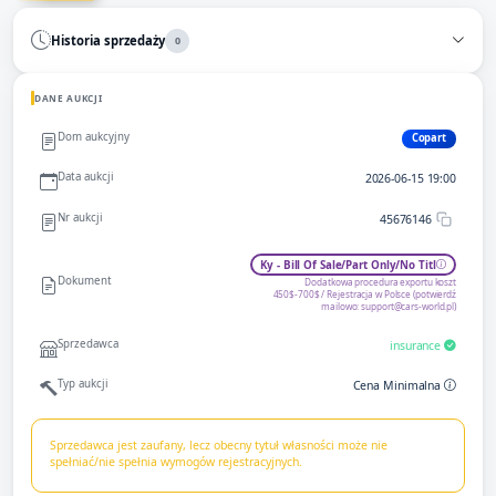
Historia sprzedaży
0
DANE AUKCJI
Dom aukcyjny
Copart
Data aukcji
2026-06-15 19:00
Nr aukcji
45676146
Ky - Bill Of Sale/Part Only/No Titl
Dokument
Dodatkowa procedura exportu koszt
450$-700$ / Rejestracja w Polsce (potwierdź
mailowo:
support@cars-world.pl
)
Sprzedawca
insurance
Typ aukcji
Cena Minimalna
Sprzedawca jest zaufany, lecz obecny tytuł własności może nie
spełniać/nie spełnia wymogów rejestracyjnych.