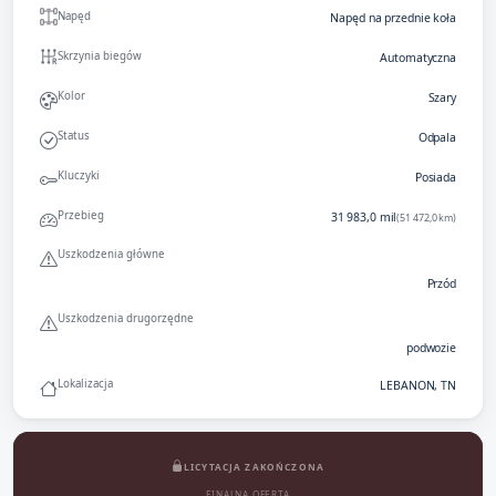
Napęd
Napęd na przednie koła
Skrzynia biegów
Automatyczna
Kolor
Szary
Status
Odpala
Kluczyki
Posiada
Przebieg
31 983,0 mil
(51 472,0 km)
Uszkodzenia główne
Przód
Uszkodzenia drugorzędne
podwozie
Lokalizacja
LEBANON, TN
LICYTACJA ZAKOŃCZONA
FINALNA OFERTA