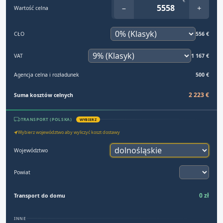
€
−
+
Wartość celna
CŁO
556 €
VAT
1 167 €
Agencja celna i rozładunek
500 €
2 223 €
Suma kosztów celnych
TRANSPORT (POLSKA)
WYBIERZ
Wybierz województwo aby wyliczyć koszt dostawy
Województwo
Powiat
0 zł
Transport do domu
INNE