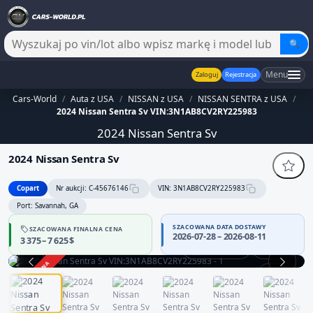
🔍
Menu
Zaloguj
Rejestracja
Cars-World
/
Auta z USA
/
NISSAN z USA
/
NISSAN SENTRA z USA
/
2024 Nissan Sentra Sv VIN:3N1AB8CV2RY225983
2024 Nissan Sentra Sv
2024 Nissan Sentra Sv
Copart
Nr aukcji: C-45676146
VIN: 3N1AB8CV2RY225983
Port: Savannah, GA
SZACOWANA DATA DOSTAWY
SZACOWANA FINALNA CENA
2026-07-28 – 2026-08-11
3 375 – 7 625 $
Praca silnika
360°
ZAKOŃCZONA
1 / 13