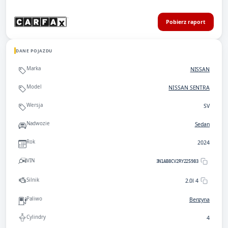
Pobierz raport
DANE POJAZDU
Marka
NISSAN
Model
NISSAN SENTRA
Wersja
SV
Nadwozie
Sedan
Rok
2024
VIN
3N1AB8CV2RY225983
Silnik
2.0l 4
Paliwo
Benzyna
Cylindry
4