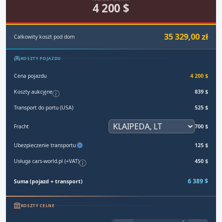
4 200 $
35 329,00 zł
Całkowity koszt pod dom
KOSZTY POJAZDU
Cena pojazdu
4 200 $
Koszty aukcyjne
839 $
Transport do portu (USA)
525 $
Fracht
700 $
Ubezpieczenie transportu
125 $
Usługa cars-world.pl (+VAT)
450 $
6 389 $
Suma (pojazd + transport)
KOSZTY CELNE