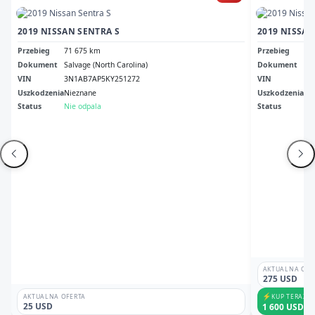
2019 NISSAN SENTRA S
2019 NISSAN
Przebieg
71 675 km
Przebieg
21
Dokument
Salvage (North Carolina)
Dokument
Nc 
VIN
3N1AB7AP5KY251272
VIN
3N
Uszkodzenia
Nieznane
Uszkodzenia
Me
Status
Nie odpala
Status
Od
AKTUALNA OFE
275 USD
⚡
KUP TERAZ
AKTUALNA OFERTA
25 USD
1 600 USD