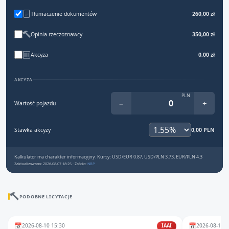
Tłumaczenie dokumentów
260,00 zł
Opinia rzeczoznawcy
350,00 zł
Akcyza
0,00 zł
AKCYZA
PLN
−
+
Wartość pojazdu
Stawka akcyzy
0,00 PLN
Kalkulator ma charakter informacyjny. Kursy: USD/EUR 0.87, USD/PLN 3.73, EUR/PLN 4.3
Zaktualizowano: 2026-08-07 18:25 · Źródło:
NBP
PODOBNE LICYTACJE
📅
📅
2026-08-10 15:30
2026-08-11 1
IAAI